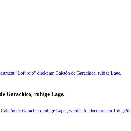
artment "Loft rojo" direkt am Caletón de Garachico, ruhige Lage.
de Garachico, ruhige Lage.
m Caletón de Garachico, ruhige Lage., werden in einem neuen Tab geöff