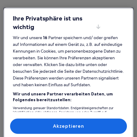
Ihre Privatsphäre ist uns
wichtig
Santiago del Teide
Villen in Los Gigantes
Los Gigantes: Entdecke Villen
Wir und unsere
16
Partner speichern und/ oder greifen
auf Informationen auf einem Gerät zu, z.B. auf eindeutige
Kennungen in Cookies, um personenbezogene Daten zu
Weitere Infos zu Prime Location, Htd Pool, Breathtaking Se
Weitere I
verarbeiten. Sie können Ihre Präferenzen akzeptieren
oder verwalten. Klicken Sie dazu bitte unten oder
besuchen Sie jederzeit die Seite der Datenschutzrichtlinie.
Diese Präferenzen werden unseren Partnern signalisiert
und haben keinen Einfluss auf Surfdaten.
Wir und unsere Partner verarbeiten Daten, um
Folgendes bereitzustellen:
Verwendung genauer Standortdaten. Endgeräteeigenschaften zur
Identifikation aktiv abfragen. Speichern von oder Zugriff auf
Informationen auf einem Endgerät. Personalisierte Werbung und
Inhalte, Messung von Werbeleistung und der Performance von Inhalten,
Zielgruppenforschung sowie Entwicklung und Verbesserung von
Akzeptieren
Premium-Gastgeber
Angeboten.
Liste der Partner (Lieferanten)