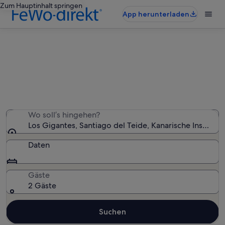
Zum Hauptinhalt springen
App herunterladen
Los Gigantes: Villen
Wir haben 205 Villen gefunden – gib deinen
Reisezeitraum ein, um die Verfügbarkeit zu prüfen
Wo soll’s hingehen?
Los Gigantes, Santiago del Teide, Kanarische Inseln, S
Daten
Gäste
2 Gäste
Suchen