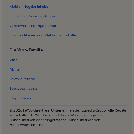
Ferienwohnungen in Chirche
Melden illegaler Inhalte
Ferienwohnungen in Alcalá
Rechtliche Hinweise/Kontakt
Ferienwohnungen in La Tierra del Trigo
Verantwortlicher Eigentümer
Ferienwohnungen in Ruigómez
Inhaltsrichtlinien und Melden von Inhalten
Ferienwohnungen in Strand von Los Tarajales
Die Vrbo-Familie
Ferienwohnungen in Teno
Ferienwohnungen in Tamaimo
Vrbo
Ferienwohnungen in La Arena
Abritel.fr
Ferienwohnungen in Strand von Masca
FeWo-direkt.de
Ferienwohnungen in Playa de Barranco Seco
Bookabach.co.nz
Ferienwohnungen in Santiago del Teide
Stayz.com.au
Ferienwohnungen in Ozean Entdecker
© 2026 FeWo-direkt, ein Unternehmen der Expedia Group. Alle Rechte
Ferienwohnungen in Teno Alto
vorbehalten. FeWo-direkt und das FeWo-direkt-Logo sind
Handelsmarken oder eingetragene Handelsmarken von
Ferienwohnungen in Playa San Juan
HomeAway.com, Inc.
Ferienwohnungen in San Jose De Los Llanos