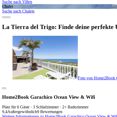
Suche nach Villen
Chalet
Suche nach Chalets
La Tierra del Trigo: Finde deine perfekte
Foto von Home2Book G
Home2Book Garachico Ocean View & Wifi
Platz für 6 Gäste · 3 Schlafzimmer · 2+ Badezimmer
9,4
Außergewöhnlich
9 Bewertungen
Weitere Informationen zu Home2Book Garachico Ocean View & Wifi,