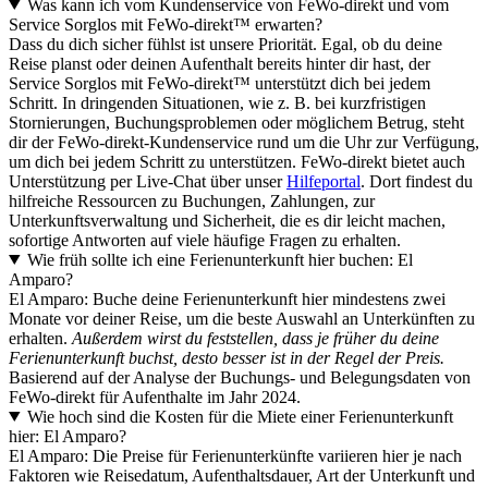
Was kann ich vom Kundenservice von FeWo-direkt und vom
Service Sorglos mit FeWo-direkt™ erwarten?
Dass du dich sicher fühlst ist unsere Priorität. Egal, ob du deine
Reise planst oder deinen Aufenthalt bereits hinter dir hast, der
Service Sorglos mit FeWo-direkt™ unterstützt dich bei jedem
Schritt. In dringenden Situationen, wie z. B. bei kurzfristigen
Stornierungen, Buchungsproblemen oder möglichem Betrug, steht
dir der FeWo-direkt-Kundenservice rund um die Uhr zur Verfügung,
um dich bei jedem Schritt zu unterstützen. FeWo-direkt bietet auch
Unterstützung per Live-Chat über unser
Hilfeportal
. Dort findest du
hilfreiche Ressourcen zu Buchungen, Zahlungen, zur
Unterkunftsverwaltung und Sicherheit, die es dir leicht machen,
sofortige Antworten auf viele häufige Fragen zu erhalten.
Wie früh sollte ich eine Ferienunterkunft hier buchen: El
Amparo?
El Amparo: Buche deine Ferienunterkunft hier mindestens zwei
Monate vor deiner Reise, um die beste Auswahl an Unterkünften zu
erhalten.
Außerdem wirst du feststellen, dass je früher du deine
Ferienunterkunft buchst, desto besser ist in der Regel der Preis.
Basierend auf der Analyse der Buchungs- und Belegungsdaten von
FeWo-direkt für Aufenthalte im Jahr 2024.
Wie hoch sind die Kosten für die Miete einer Ferienunterkunft
hier: El Amparo?
El Amparo: Die Preise für Ferienunterkünfte variieren hier je nach
Faktoren wie Reisedatum, Aufenthaltsdauer, Art der Unterkunft und