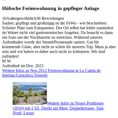
Hübsche Ferienwohnung in gepfleger Anlage
10
Außergewöhnlich
36 Bewertungen
Sauber, gepflegt und großzügig ist die FeWo - wie beschrieben.
Schöner Platz zum Entspannen. Der Ort selbst hat leider zumindest
im Winter nicht viel gastronomisches Angebot. Da braucht es dann
ein Auto um die Nachbarorte zu erreichen. Während unseres
Aufenthaltes wurde der Strand/Promenade saniert. Gut für
kommende Gäste, aber nicht so schön für unseren Trip. Muss ja aber
sein und wir haben es daher auch nicht zu kritisieren. Wir sind
zufrieden!
M W.
Aufenthalt im Dez. 2023
Weitere Infos zu Neu 2012 Ferienwohnung in La Caleta de
Interian.Garachico.Tenerife
Weitere Infos zu Neues Penthouse
(2010) mit 1 SZ. Direkt am Meer, Doppelterrasse, Süd-
Nord, Luxus