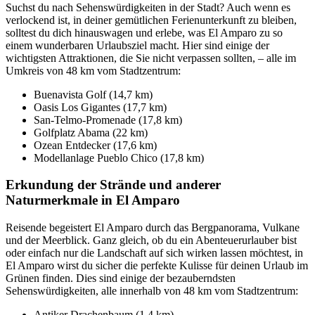
Suchst du nach Sehenswürdigkeiten in der Stadt? Auch wenn es
verlockend ist, in deiner gemütlichen Ferienunterkunft zu bleiben,
solltest du dich hinauswagen und erlebe, was El Amparo zu so
einem wunderbaren Urlaubsziel macht. Hier sind einige der
wichtigsten Attraktionen, die Sie nicht verpassen sollten, – alle im
Umkreis von 48 km vom Stadtzentrum:
Buenavista Golf (14,7 km)
Oasis Los Gigantes (17,7 km)
San-Telmo-Promenade (17,8 km)
Golfplatz Abama (22 km)
Ozean Entdecker (17,6 km)
Modellanlage Pueblo Chico (17,8 km)
Erkundung der Strände und anderer
Naturmerkmale in El Amparo
Reisende begeistert El Amparo durch das Bergpanorama, Vulkane
und der Meerblick. Ganz gleich, ob du ein Abenteuerurlauber bist
oder einfach nur die Landschaft auf sich wirken lassen möchtest, in
El Amparo wirst du sicher die perfekte Kulisse für deinen Urlaub im
Grünen finden. Dies sind einige der bezauberndsten
Sehenswürdigkeiten, alle innerhalb von 48 km vom Stadtzentrum:
Antiker Drachenbaum (1,4 km)