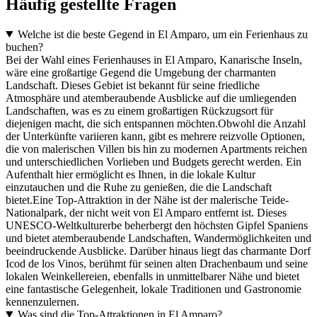
Häufig gestellte Fragen
Welche ist die beste Gegend in El Amparo, um ein Ferienhaus zu
buchen?
Bei der Wahl eines Ferienhauses in El Amparo, Kanarische Inseln,
wäre eine großartige Gegend die Umgebung der charmanten
Landschaft. Dieses Gebiet ist bekannt für seine friedliche
Atmosphäre und atemberaubende Ausblicke auf die umliegenden
Landschaften, was es zu einem großartigen Rückzugsort für
diejenigen macht, die sich entspannen möchten.Obwohl die Anzahl
der Unterkünfte variieren kann, gibt es mehrere reizvolle Optionen,
die von malerischen Villen bis hin zu modernen Apartments reichen
und unterschiedlichen Vorlieben und Budgets gerecht werden. Ein
Aufenthalt hier ermöglicht es Ihnen, in die lokale Kultur
einzutauchen und die Ruhe zu genießen, die die Landschaft
bietet.Eine Top-Attraktion in der Nähe ist der malerische Teide-
Nationalpark, der nicht weit von El Amparo entfernt ist. Dieses
UNESCO-Weltkulturerbe beherbergt den höchsten Gipfel Spaniens
und bietet atemberaubende Landschaften, Wandermöglichkeiten und
beeindruckende Ausblicke. Darüber hinaus liegt das charmante Dorf
Icod de los Vinos, berühmt für seinen alten Drachenbaum und seine
lokalen Weinkellereien, ebenfalls in unmittelbarer Nähe und bietet
eine fantastische Gelegenheit, lokale Traditionen und Gastronomie
kennenzulernen.
Was sind die Top-Attraktionen in El Amparo?