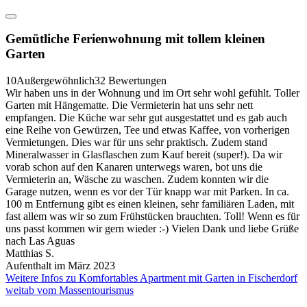
Gemütliche Ferienwohnung mit tollem kleinen
Garten
10
Außergewöhnlich
32 Bewertungen
Wir haben uns in der Wohnung und im Ort sehr wohl gefühlt. Toller
Garten mit Hängematte. Die Vermieterin hat uns sehr nett
empfangen. Die Küche war sehr gut ausgestattet und es gab auch
eine Reihe von Gewürzen, Tee und etwas Kaffee, von vorherigen
Vermietungen. Dies war für uns sehr praktisch. Zudem stand
Mineralwasser in Glasflaschen zum Kauf bereit (super!). Da wir
vorab schon auf den Kanaren unterwegs waren, bot uns die
Vermieterin an, Wäsche zu waschen. Zudem konnten wir die
Garage nutzen, wenn es vor der Tür knapp war mit Parken. In ca.
100 m Entfernung gibt es einen kleinen, sehr familiären Laden, mit
fast allem was wir so zum Frühstücken brauchten. Toll! Wenn es für
uns passt kommen wir gern wieder :-) Vielen Dank und liebe Grüße
nach Las Aguas
Matthias S.
Aufenthalt im März 2023
Weitere Infos zu Komfortables Apartment mit Garten in Fischerdorf
weitab vom Massentourismus