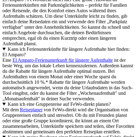
Ferienunterkünften mit Parkmöglichkeiten – perfekt für Familien
oder Reisende, die den Komfort eines Autos während ihres
Aufenthalts schätzen. Um diese Unterkünfte leicht zu finden, gib
einfach deine Reisedaten ein und verwende den Filter „Parkplatz
verfügbar" unter den Annehmlichkeiten. So kannst du schnell und
einfach Angebote durchsuchen, die deinen Bedürfnissen
entsprechen, egal ob du einen Kurztrip oder einen längeren
Aufenthalt planst.
Kann ich Ferienunterkünfte für längere Aufenthalte hier finden:
El Amparo?
Eine
El Amparo-Ferienunterkunft für längere Aufenthalte
ist der
beste Weg, um das lokale Leben kennenzulernen. Außerdem kannst
du die Rabatte für längere Aufenthalte optimal nutzen. Bei
Aufenthalten von einem Monat oder einer Woche sparst du
durchschnittlich 10 %.* Rabatte für längere Aufenthalte werden
automatisch angewendet, wenn du deine Urlaubsdaten in das Such-
Tool eingibst, oder du kannst die Filter „Wochenaufenthalt" und
„Monatsaufenthalt" in deiner Suche verwenden.
Kann ich eine Gruppenreise auf FeWo-direkt planen?
Mit dem
Reiseplaner
von FeWo-direkt wird die Organisation von
Gruppenreisen einfach und stressfrei. Ob du mit Freunden planst
oder eine große Gruppe koordinierst, ihr könnt an einem Ort
zusammenarbeiten, Unterkünfte speichern und teilen, über Favoriten
abstimmen und gemeinsam den perfekten Reiseplan erstellen.