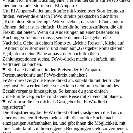
Kann ich meine Buchung einer Ferienunterkunft auf FeWo-direkt
hier ändern oder stornieren: El Amparo?
Um El Amparo-Ferienunterkünfte mit kostenloser Stornierung zu
finden, verwende einfach FeWo-direkts praktischen Suchfilter
„Kostenlose Stornierung". Wir verstehen, dass sich Pläne ändern
können, daher ist es einfach, Unterkünfte herauszufiltern, die dir
Flexibilität bieten. Wenn du Änderungen an einer bestehenden
Buchung vornehmen musst, sende deinem Gastgeber eine
Nachricht. Gehe in deinem Konto zu „Meine Reisen", klicke auf
„Ändern oder stornieren" und dann auf „Gastgeber kontaktieren".
Egal, ob du deine Pläne anpasst oder nach flexiblen
Zahlungsoptionen suchst, FeWo-direkt macht es einfach, mit
Vertrauen zu buchen.
Sind alle Gebühren in den Preisen der El Amparo-
Ferienunterkünfte auf FeWo-direkt enthalten?
FeWo-direkt zeigt die Preise direkt an, sobald du mit der Suche
beginnst. Es werden keine versteckten Gebühren während des
Bezahlvorgangs hinzugefügt. So kannst du ganz einfach
Unterkünfte vergleichen und deine Reise mit Zuversicht planen.
Warum sollte ich mich als Gastgeber bei FeWo-direkt
registrieren?
Die Registrierung bei FeWo-direkt öffnet Gastgebern die Tür zu
einer weltweiten Reisegemeinschaft, die auf der Suche nach
einzigartigen Aufenthalten ist, und gibt ihnen die Möglichkeit, mit
ihrer Unterkunft zu ihren eigenen Bedingungen Geld zu verdienen.