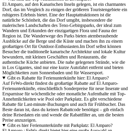
El Amparo, auf den Kanarischen Inseln gelegen, ist ein charmantes
Dorf, das im Vergleich zu einigen der größeren Touristengebiete ein
ruhigeres Erlebnis bietet. Eine der Hauptattraktionen ist die
natürliche Schönheit, die das Dorf umgibt, insbesondere die
malerischen Landschaften des Teno-Gebirgsparks, der ideal zum
Wandern und Erkunden der einzigartigen Flora und Fauna der
Region ist. Die Wanderwege des Parks bieten atemberaubende
Ausblicke auf die Berge und die Küste und machen ihn zu einem
großartigen Ort für Outdoor-Enthusiasten.Im Dorf selbst können
Besucher die traditionelle kanarische Architektur und lokale Kultur
bewundern, mit kleinen Geschäften und Restaurants, die
authentische Küche anbieten. Die nahe gelegenen Strände, wie die
in Los Gigantes, sind nur eine kurze Autofahrt entfernt und bieten
Möglichkeiten zum Sonnenbaden und für Wassersport.
Gibt es Rabatte für Ferienunterkünfte hier: El Amparo?
Auf FeWo-direkt findest du großartige Rabatte auf El Amparo-
Ferienunterkünfte, einschließlich Sonderpreise für neue Inserate und
Ersparnisse für wöchentliche oder monatliche Aufenthalte mit Top-
Annehmlichkeiten wie Pool oder Parkplatz. Es gibt verschiedene
Rabatte für Last-minute-Buchungen und auch für Frühbucher. Das
Beste daran ist, dass du keinen Rabattcode benötigst – gib einfach
deine Reisedaten ein und wende die Rabattfilter an, um die besten
Preise anzuzeigen.
Gibt es hier Ferienunterkünfte mit Parkplatz: El Amparo?
El Amparo : FeWo-direkt bietet hier eine große Auswahl an