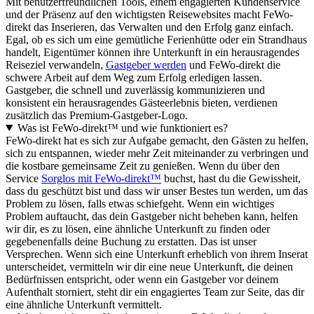
Mit benutzerfreundlichen Tools, einem engagierten Kundenservice
und der Präsenz auf den wichtigsten Reisewebsites macht FeWo-
direkt das Inserieren, das Verwalten und den Erfolg ganz einfach.
Egal, ob es sich um eine gemütliche Ferienhütte oder ein Strandhaus
handelt, Eigentümer können ihre Unterkunft in ein herausragendes
Reiseziel verwandeln,
Gastgeber werden
und FeWo-direkt die
schwere Arbeit auf dem Weg zum Erfolg erledigen lassen.
Gastgeber, die schnell und zuverlässig kommunizieren und
konsistent ein herausragendes Gästeerlebnis bieten, verdienen
zusätzlich das Premium-Gastgeber-Logo.
Was ist FeWo-direkt™ und wie funktioniert es?
FeWo-direkt hat es sich zur Aufgabe gemacht, den Gästen zu helfen,
sich zu entspannen, wieder mehr Zeit miteinander zu verbringen und
die kostbare gemeinsame Zeit zu genießen. Wenn du über den
Service
Sorglos mit FeWo-direkt™
buchst, hast du die Gewissheit,
dass du geschützt bist und dass wir unser Bestes tun werden, um das
Problem zu lösen, falls etwas schiefgeht. Wenn ein wichtiges
Problem auftaucht, das dein Gastgeber nicht beheben kann, helfen
wir dir, es zu lösen, eine ähnliche Unterkunft zu finden oder
gegebenenfalls deine Buchung zu erstatten. Das ist unser
Versprechen. Wenn sich eine Unterkunft erheblich von ihrem Inserat
unterscheidet, vermitteln wir dir eine neue Unterkunft, die deinen
Bedürfnissen entspricht, oder wenn ein Gastgeber vor deinem
Aufenthalt storniert, steht dir ein engagiertes Team zur Seite, das dir
eine ähnliche Unterkunft vermittelt.