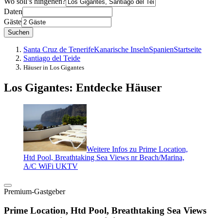
Wo soll’s hingehen?
Daten
Gäste
Suchen
Santa Cruz de Tenerife
Kanarische Inseln
Spanien
Startseite
Santiago del Teide
Häuser in Los Gigantes
Los Gigantes: Entdecke Häuser
Weitere Infos zu Prime Location,
Htd Pool, Breathtaking Sea Views nr Beach/Marina,
A/C WiFi UKTV
Premium-Gastgeber
Prime Location, Htd Pool, Breathtaking Sea Views