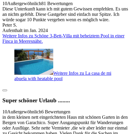
10
Außergewöhnlich
81 Bewertungen
Diese Unterkunft kann ich mit gutem Gewissen empfehlen. Es uns
an nichts gefehlt. Diese Gastgeber sind einfach nur Spitze. Ich
würde sogar 10 Punkte vergeben wenn es möglich wäre.
Peter S.
Aufenthalt im Jan. 2024
Weitere Infos zu Schöne 3-Bett-Villa mit beheiztem Pool in einer
Finca in Meeresnähe.
Weitere Infos zu La casa de mi
abuela with heatable pool
Super schöner Urlaub ........
10
Außergewöhnlich
6 Bewertungen
in dem kleinen nett eingerichteten Haus mit schönen Garten in den
Bergen von Garachico. Super Ausgangspunkt für Wanderungen
oder Ausflüge. Sehr nette Vermieter ,die wir aber leider nur einmal
zu Gesicht bekommen haben. Vielen Dank für die Sachen im