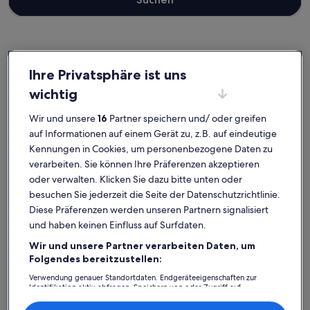
Buenavista del Norte
Ihre Privatsphäre ist uns
Ferienunterkünfte nahe Playa de los Barqueros
wichtig
Wenn du für deinen Urlaub eine Übernachtungsmöglichkeit nahe
Wir und unsere
16
Partner speichern und/ oder greifen
Playa de los Barqueros suchst, stöbere durch unsere Feriendomizile
auf Informationen auf einem Gerät zu, z.B. auf eindeutige
und finde die ideale Ausgangsbasis für all deine Entdeckungen.
Kennungen in Cookies, um personenbezogene Daten zu
Ganz gleich, mit wem du deinen Urlaub in einer Ferienunterkunft
verarbeiten. Sie können Ihre Präferenzen akzeptieren
verbringst, ob mit Familie, Freunden oder deiner treuen Fellnase,
euch erwarten all die Annehmlichkeiten, die eure gemeinsame Zeit
oder verwalten. Klicken Sie dazu bitte unten oder
besonders machen werden. Was alles so dazugehört? Zum Beispiel
besuchen Sie jederzeit die Seite der Datenschutzrichtlinie.
WLAN und ein Kamin. Und auch wenn du nach Raucheroptionen
Diese Präferenzen werden unseren Partnern signalisiert
oder barrierearmen Optionen suchst, wirst du das finden, was dir
und haben keinen Einfluss auf Surfdaten.
vorschwebt.
Wir und unsere Partner verarbeiten Daten, um
Folgendes bereitzustellen:
Verwendung genauer Standortdaten. Endgeräteeigenschaften zur
Finde Unterkünfte ganz nach deinem
Identifikation aktiv abfragen. Speichern von oder Zugriff auf
Geschmack
Informationen auf einem Endgerät. Personalisierte Werbung und
Inhalte, Messung von Werbeleistung und der Performance von Inhalten,