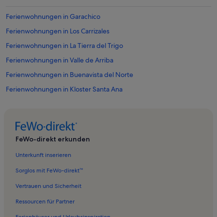
Ferienwohnungen in Garachico
Ferienwohnungen in Los Carrizales
Ferienwohnungen in La Tierra del Trigo
Ferienwohnungen in Valle de Arriba
Ferienwohnungen in Buenavista del Norte
Ferienwohnungen in Kloster Santa Ana
Ferienwohnungen in Lomo de Arico
Ferienwohnungen in San Juan del Reparo
Ferienwohnungen in Los Silos
FeWo-direkt erkunden
Ferienwohnungen in Santiago del Teide
Unterkunft inserieren
Ferienwohnungen in Las Cruces
Sorglos mit FeWo-direkt™
Ferienwohnungen in La Caleta de Interián
Vertrauen und Sicherheit
Ferienwohnungen in Strand des Fraile
Ressourcen für Partner
Ferienwohnungen in El Tanque