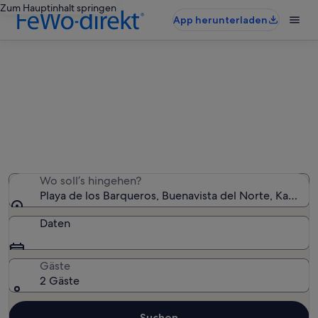
Zum Hauptinhalt springen
App herunterladen
Ferienunterkünfte nahe Playa de
los Barqueros
Wir haben 538 Ferienunterkünfte gefunden. Bitte gib
deinen Reisezeitraum an, um die Verfügbarkeit zu
prüfen.
Wo soll’s hingehen?
Playa de los Barqueros, Buenavista del Norte, Kanarisc
Daten
Gäste
2 Gäste
Suchen