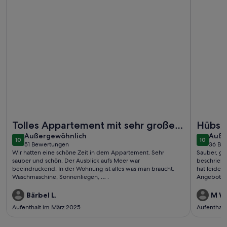
Weitere Infos zu SOL BAY Waterfront Apartment
Weitere I
Tolles Appartement mit sehr großer
Hübsc
außergewöhnlich
auße
Terrasse/Balkon
Außergewöhnlich
gepfl
Auße
10
10
10 von 10
10 von 1
51 Bewertungen
36 Be
(51
(36
Wir hatten eine schöne Zeit in dem Appartement. Sehr
Sauber, ge
bewertungen)
bewe
sauber und schön. Der Ausblick aufs Meer war
beschriebe
beeindruckend. In der Wohnung ist alles was man braucht.
hat leider
Waschmaschine, Sonnenliegen, … .
Angebot. D
erreichen.
Strand/Pro
Bärbel L.
M W
nicht so sc
Aufenthalt im März 2025
Aufenthalt
haben es da