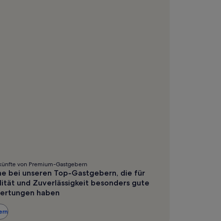
Standardpreis.
Standard
künfte von Premium-Gastgebern
e bei unseren Top-Gastgebern, die für
ität und Zuverlässigkeit besonders gute
ertungen haben
ern