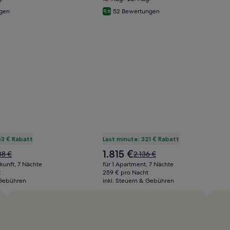
ngen
52 Bewertungen
9,6
53 € Rabatt
Last minute: 321 € Rabatt
Der
1.815 €
Der
38 €
2.136 €
Preis
alte
rkunft, 7 Nächte
für 1 Apartment, 7 Nächte
beträgt
s
Preis
t
259 € pro Nacht
1.815 €
 Gebühren
inkl. Steuern & Gebühren
war
8 €,
2.136 €,
he
siehe
tere
weitere
ormationen
Informationen
zum