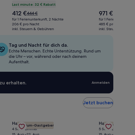
Last minute: 32 € Rabatt
Der
Der
412 €
971 €
Der
444 €
Preis
Preis
alte
für 1 Ferienunterkunft, 2 Nächte
für 1 Ferienunterkunft
beträgt
beträgt
Preis
206 € pro Nacht
485 € pro Nacht
412 €
971 €
inkl. Steuern & Gebühren
war
inkl. Steuern & Gebü
444 €,
siehe
Tag und Nacht für dich da.
weitere
Echte Menschen. Echte Unterstützung. Rund um
Informationen
die Uhr – vor, während oder nach deinem
zum
Aufenthalt.
Standardpreis.
zu erhalten.
Anmelden
Jetzt buchen
hen
ne Stop von Manhattan + Frühstück inklusive ansehen
Gallery
Angebot für Erholungsort wie Waterfront 4/2 Pool Home
Gallery
Angebot für Mag
Haus in Orlando
Haus in Kissimme
Premium-Gastgeber
Premium-Gastge
Carousel
Carousel
4 Schlafzimmer
5 Schlafzimmer
15. Aug.–22. Aug.
15. Aug.–22. Aug.