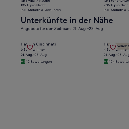
für 1 Villa, 7 Nächte
für 1 Ferienunte
beträgt
beträgt
Preis
Pre
195 € pro Nacht
205 € pro Nach
1.368 €
1.438 €
inkl. Steuern & Gebühren
war
inkl. Steuern &
war
1.493 €,
1.6
Unterkünfte in der Nähe
siehe
sie
weitere
wei
Angebote für den Zeitraum: 21. Aug.–23. Aug.
Informationen
Inf
zum
zu
Gallery
Angebot für Spacious 6-bedroom luxury in charming
Gallery
Angebot für
Standardpreis.
Sta
Haus in Cincinnati
Haus in Cinc
Sehr belieb
Carousel
Carousel
6 Schlafzimmer
4 Schlafzimmer
21. Aug.–23. Aug.
21. Aug.–23. Aug
12 Bewertungen
124 Bewert
9,6
9,8