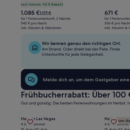
Last minute: 92 € Rabatt
Der
Der
1.085 €
671 €
Der
1.177 €
Preis
Preis
alte
für 1 Ferienunterkunft, 2 Nächte
für 1 Ferienunte
beträgt
beträgt
Preis
542 € pro Nacht
336 € pro Nach
1.085 €
671 €
inkl. Steuern & Gebühren
war
inkl. Steuern &
1.177 €,
siehe
Wir kennen genau den richtigen Ort.
weitere
Informationen
Am Strand. Oder direkt bei der Piste. Finde
zum
Unterkünfte für jede Gelegenheit.
Standardpreis.
Melde dich an, um dem Gastgeber eine N
Frühbucherrabatt: Über 100 
Gut und günstig: Die besten Ferienwohnungen im Herbst. Im
Gallery
Angebot für Custom Ranch Not A Spur Startseite 1/
Gallery
Angebot für
Haus in Las Vegas
Haus in Hen
Premium-Ga
Carousel
Carousel
4 Schlafzimmer
4 Schlafzimmer
15. Aug.–22. Aug.
15. Aug.–22. Aug