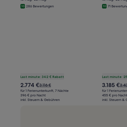
286 Bewertungen
71 Bewertu
10
10
Last minute: 342 € Rabatt
Last minute: 2
Der
Der
2.774 €
3.185 €
Der
Der
3.116 €
3.4
Preis
Preis
alte
alte
für 1 Ferienunterkunft, 7 Nächte
für 1 Ferienunte
beträgt
beträgt
Preis
Prei
396 € pro Nacht
455 € pro Nach
2.774 €
3.185 €
inkl. Steuern & Gebühren
war
inkl. Steuern &
war
3.116 €,
3.43
siehe
sie
weitere
wei
Informationen
Inf
zum
zum