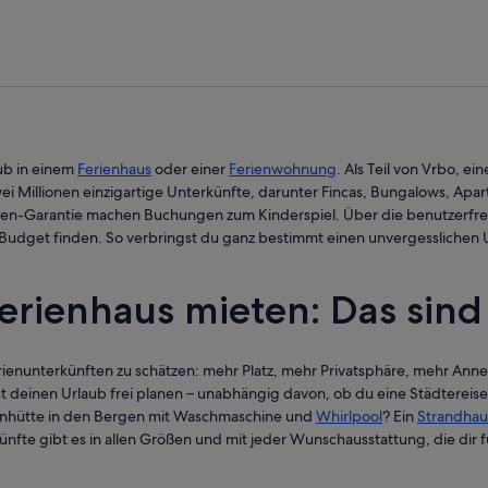
ub in einem
Ferienhaus
oder einer
Ferienwohnung
. Als Teil von Vrbo, e
ei Millionen einzigartige Unterkünfte, darunter Fincas, Bungalows, Apa
n-Garantie machen Buchungen zum Kinderspiel. Über die benutzerfreund
get finden. So verbringst du ganz bestimmt einen unvergesslichen Url
rienhaus mieten: Das sind 
enunterkünften zu schätzen: mehr Platz, mehr Privatsphäre, mehr Annehm
t deinen Urlaub frei planen – unabhängig davon, ob du eine Städterei
ienhütte in den Bergen mit Waschmaschine und
Whirlpool
? Ein
Strandhau
ünfte gibt es in allen Größen und mit jeder Wunschausstattung, die dir 