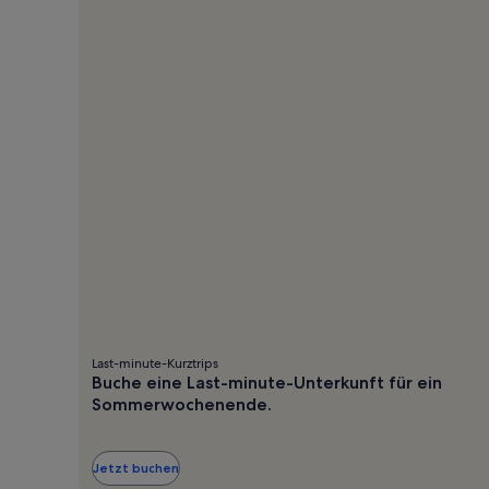
Standardpreis.
Sta
Last-minute-Kurztrips
Buche eine Last-minute-Unterkunft für ein
Sommerwochenende.
Jetzt buchen