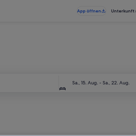
App öffnen
Unterkunft 
e ganze Unterkunft nur für d
Daten
Sa., 15. Aug. - Sa., 22. Aug.