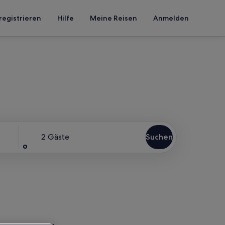
registrieren
Hilfe
Meine Reisen
Anmelden
ich
Gäste
2 Gäste
Suchen