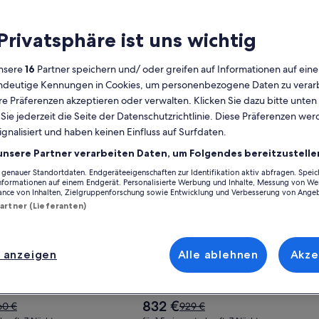
 Privatsphäre ist uns wichtig
10 Min to Strip ansehen
 Rare brand new 1 bedroom Duplex in Vibrant Neighborhood 
Gallery
Angebot für Tiny home near dow
ey City
Haus in Orlando
nsere
16
Partner speichern und/ oder greifen auf Informationen auf ein
t
Carousel
1 Schlafzimmer
eindeutige Kennungen in Cookies, um personenbezogene Daten zu verarb
10. Okt.–17. Okt.
e Präferenzen akzeptieren oder verwalten. Klicken Sie dazu bitte unten
gen
3 Bewertungen
10
ie jederzeit die Seite der Datenschutzrichtlinie. Diese Präferenzen we
ignalisiert und haben keinen Einfluss auf Surfdaten.
unsere Partner verarbeiten Daten, um Folgendes bereitzustelle
enauer Standortdaten. Endgeräteeigenschaften zur Identifikation aktiv abfragen. Spei
Informationen auf einem Endgerät. Personalisierte Werbung und Inhalte, Messung von We
ance von Inhalten, Zielgruppenforschung sowie Entwicklung und Verbesserung von Ange
Partner (Lieferanten)
 anzeigen
Alle ablehnen
Akze
ebot: 222 € Rabatt
Frühbucherangebot: 97 € Rabatt
Der
832 €
Der
60 €
929 €
Preis
alte