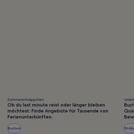
ndardpreis.
Standardpreis.
Sommerschnäppchen
Unter
Ob du last minute reist oder länger bleiben
Buch
möchtest: Finde Angebote für Tausende von
Qual
Ferienunterkünften.
Bew
Buchen
Stöb