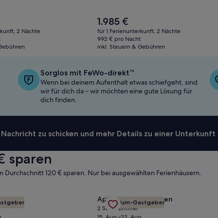
Der
1.985 €
Preis
rkunft, 2 Nächte
für 1 Ferienunterkunft, 2 Nächte
beträgt
t
992 € pro Nacht
1.985 €
 Gebühren
inkl. Steuern & Gebühren
Sorglos mit FeWo-direkt™
Wenn bei deinem Aufenthalt etwas schiefgeht, sind
wir für dich da – wir möchten eine gute Lösung für
dich finden.
achricht zu schicken und mehr Details zu einer Unterkunft 
€ sparen
 Durchschnitt 120 € sparen. Nur bei ausgewählten Ferienhäusern.
2 Acre Lot 1/2 Meile vom Strip ansehen
 Vacation Ready 4 Bed/3 Bath with a Heated Pool & Spa anse
Gallery
Angebot für Wunderschönes Apt O
derson
Apartment in Hoboken
stgeber
Premium-Gastgeber
Carousel
2 Schlafzimmer
.
15. Aug.–22. Aug.