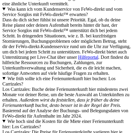
eine ähnliche Unterkunft vermittelt.
Was kann ich vom Kundenservice von FeWo-direkt und vom
Service Sorglos mit FeWo-direkt™ erwarten?
Dass du dich sicher fühlst ist unsere Priorität. Egal, ob du deine
Reise planst oder deinen Aufenthalt bereits hinter dir hast, der
Service Sorglos mit FeWo-direkt™ unterstützt dich bei jedem
Schritt. In dringenden Situationen, wie z. B. bei kurzfristigen
Stornierungen, Buchungsproblemen oder möglichem Betrug, steht
dir der FeWo-direkt-Kundenservice rund um die Uhr zur Verfügung,
um dich bei jedem Schritt zu unterstützen. FeWo-direkt bietet auch
Unterstützung per Live-Chat über unser
Hilfeportal
. Dort findest du
hilfreiche Ressourcen zu Buchungen, Zahlungen, zur
Unterkunftsverwaltung und Sicherheit, die es dir leicht machen,
sofortige Antworten auf viele häufige Fragen zu erhalten.
Wie früh sollte ich eine Ferienunterkunft hier buchen: Los
Carrizales?
Los Carrizales: Buche deine Ferienunterkunft hier mindestens zwei
Monate vor deiner Reise, um die beste Auswahl an Unterkünften zu
erhalten.
Außerdem wirst du feststellen, dass je früher du deine
Ferienunterkunft buchst, desto besser ist in der Regel der Preis.
Basierend auf der Analyse der Buchungs- und Belegungsdaten von
FeWo-direkt für Aufenthalte im Jahr 2024.
Wie hoch sind die Kosten für die Miete einer Ferienunterkunft
hier: Los Carrizales?
Los Carrizales: Die Preise für Ferienunterkünfte variieren hier je