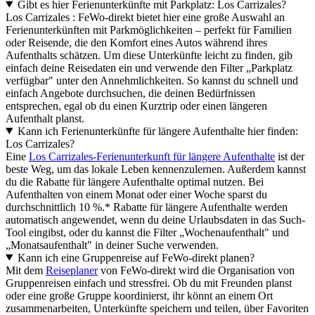
Gibt es hier Ferienunterkünfte mit Parkplatz: Los Carrizales?
Los Carrizales : FeWo-direkt bietet hier eine große Auswahl an
Ferienunterkünften mit Parkmöglichkeiten – perfekt für Familien
oder Reisende, die den Komfort eines Autos während ihres
Aufenthalts schätzen. Um diese Unterkünfte leicht zu finden, gib
einfach deine Reisedaten ein und verwende den Filter „Parkplatz
verfügbar" unter den Annehmlichkeiten. So kannst du schnell und
einfach Angebote durchsuchen, die deinen Bedürfnissen
entsprechen, egal ob du einen Kurztrip oder einen längeren
Aufenthalt planst.
Kann ich Ferienunterkünfte für längere Aufenthalte hier finden:
Los Carrizales?
Eine
Los Carrizales-Ferienunterkunft für längere Aufenthalte
ist der
beste Weg, um das lokale Leben kennenzulernen. Außerdem kannst
du die Rabatte für längere Aufenthalte optimal nutzen. Bei
Aufenthalten von einem Monat oder einer Woche sparst du
durchschnittlich 10 %.* Rabatte für längere Aufenthalte werden
automatisch angewendet, wenn du deine Urlaubsdaten in das Such-
Tool eingibst, oder du kannst die Filter „Wochenaufenthalt" und
„Monatsaufenthalt" in deiner Suche verwenden.
Kann ich eine Gruppenreise auf FeWo-direkt planen?
Mit dem
Reiseplaner
von FeWo-direkt wird die Organisation von
Gruppenreisen einfach und stressfrei. Ob du mit Freunden planst
oder eine große Gruppe koordinierst, ihr könnt an einem Ort
zusammenarbeiten, Unterkünfte speichern und teilen, über Favoriten