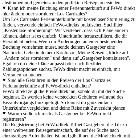
abstimmen und gemeinsam den perfekten Reiseplan erstellen.
Kann ich meine Buchung einer Ferienunterkunft auf FeWo-direkt
hier ändern oder stornieren: Los Carrizales?
Um Los Carrizales-Ferienunterkünfte mit kostenloser Stornierung zu
finden, verwende einfach FeWo-direkts praktischen Suchfilter
„Kostenlose Stornierung". Wir verstehen, dass sich Pläne ändern
können, daher ist es einfach, Unterkünfte herauszufiltern, die dir
Flexibilität bieten. Wenn du Änderungen an einer bestehenden
Buchung vornehmen musst, sende deinem Gastgeber eine
Nachricht. Gehe in deinem Konto zu „Meine Reisen", klicke auf
„Ändern oder stornieren" und dann auf „Gastgeber kontaktieren".
Egal, ob du deine Pläne anpasst oder nach flexiblen
Zahlungsoptionen suchst, FeWo-direkt macht es einfach, mit
Vertrauen zu buchen.
Sind alle Gebühren in den Preisen der Los Carrizales-
Ferienunterkünfte auf FeWo-direkt enthalten?
FeWo-direkt zeigt die Preise direkt an, sobald du mit der Suche
beginnst. Es werden keine versteckten Gebühren während des
Bezahlvorgangs hinzugefügt. So kannst du ganz einfach
Unterkünfte vergleichen und deine Reise mit Zuversicht planen.
Warum sollte ich mich als Gastgeber bei FeWo-direkt
registrieren?
Die Registrierung bei FeWo-direkt öffnet Gastgebern die Tür zu
einer weltweiten Reisegemeinschaft, die auf der Suche nach
einzigartigen Aufenthalten ist, und gibt ihnen die Möglichkeit, mit