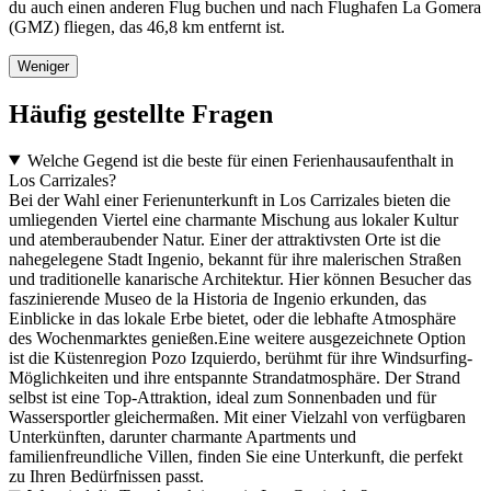
du auch einen anderen Flug buchen und nach Flughafen La Gomera
(GMZ) fliegen, das 46,8 km entfernt ist.
Weniger
Häufig gestellte Fragen
Welche Gegend ist die beste für einen Ferienhausaufenthalt in
Los Carrizales?
Bei der Wahl einer Ferienunterkunft in Los Carrizales bieten die
umliegenden Viertel eine charmante Mischung aus lokaler Kultur
und atemberaubender Natur. Einer der attraktivsten Orte ist die
nahegelegene Stadt Ingenio, bekannt für ihre malerischen Straßen
und traditionelle kanarische Architektur. Hier können Besucher das
faszinierende Museo de la Historia de Ingenio erkunden, das
Einblicke in das lokale Erbe bietet, oder die lebhafte Atmosphäre
des Wochenmarktes genießen.Eine weitere ausgezeichnete Option
ist die Küstenregion Pozo Izquierdo, berühmt für ihre Windsurfing-
Möglichkeiten und ihre entspannte Strandatmosphäre. Der Strand
selbst ist eine Top-Attraktion, ideal zum Sonnenbaden und für
Wassersportler gleichermaßen. Mit einer Vielzahl von verfügbaren
Unterkünften, darunter charmante Apartments und
familienfreundliche Villen, finden Sie eine Unterkunft, die perfekt
zu Ihren Bedürfnissen passt.