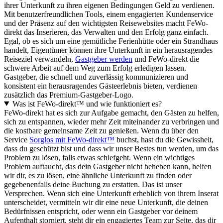
ihrer Unterkunft zu ihren eigenen Bedingungen Geld zu verdienen.
Mit benutzerfreundlichen Tools, einem engagierten Kundenservice
und der Präsenz auf den wichtigsten Reisewebsites macht FeWo-
direkt das Inserieren, das Verwalten und den Erfolg ganz einfach.
Egal, ob es sich um eine gemütliche Ferienhütte oder ein Strandhaus
handelt, Eigentümer können ihre Unterkunft in ein herausragendes
Reiseziel verwandeln,
Gastgeber werden
und FeWo-direkt die
schwere Arbeit auf dem Weg zum Erfolg erledigen lassen.
Gastgeber, die schnell und zuverlässig kommunizieren und
konsistent ein herausragendes Gästeerlebnis bieten, verdienen
zusätzlich das Premium-Gastgeber-Logo.
Was ist FeWo-direkt™ und wie funktioniert es?
FeWo-direkt hat es sich zur Aufgabe gemacht, den Gästen zu helfen,
sich zu entspannen, wieder mehr Zeit miteinander zu verbringen und
die kostbare gemeinsame Zeit zu genießen. Wenn du über den
Service
Sorglos mit FeWo-direkt™
buchst, hast du die Gewissheit,
dass du geschützt bist und dass wir unser Bestes tun werden, um das
Problem zu lösen, falls etwas schiefgeht. Wenn ein wichtiges
Problem auftaucht, das dein Gastgeber nicht beheben kann, helfen
wir dir, es zu lösen, eine ähnliche Unterkunft zu finden oder
gegebenenfalls deine Buchung zu erstatten. Das ist unser
Versprechen. Wenn sich eine Unterkunft erheblich von ihrem Inserat
unterscheidet, vermitteln wir dir eine neue Unterkunft, die deinen
Bedürfnissen entspricht, oder wenn ein Gastgeber vor deinem
Aufenthalt storniert, steht dir ein engagiertes Team zur Seite, das dir