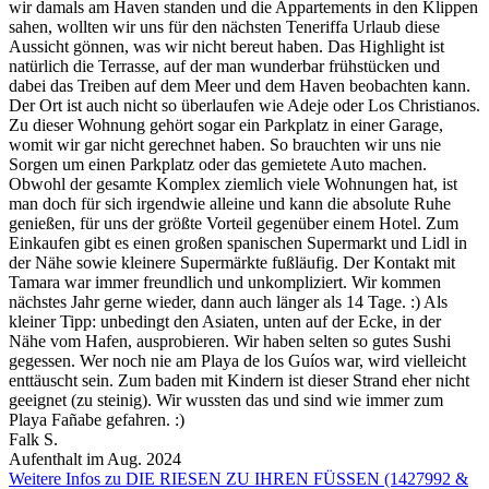
wir damals am Haven standen und die Appartements in den Klippen
sahen, wollten wir uns für den nächsten Teneriffa Urlaub diese
Aussicht gönnen, was wir nicht bereut haben. Das Highlight ist
natürlich die Terrasse, auf der man wunderbar frühstücken und
dabei das Treiben auf dem Meer und dem Haven beobachten kann.
Der Ort ist auch nicht so überlaufen wie Adeje oder Los Christianos.
Zu dieser Wohnung gehört sogar ein Parkplatz in einer Garage,
womit wir gar nicht gerechnet haben. So brauchten wir uns nie
Sorgen um einen Parkplatz oder das gemietete Auto machen.
Obwohl der gesamte Komplex ziemlich viele Wohnungen hat, ist
man doch für sich irgendwie alleine und kann die absolute Ruhe
genießen, für uns der größte Vorteil gegenüber einem Hotel. Zum
Einkaufen gibt es einen großen spanischen Supermarkt und Lidl in
der Nähe sowie kleinere Supermärkte fußläufig. Der Kontakt mit
Tamara war immer freundlich und unkompliziert. Wir kommen
nächstes Jahr gerne wieder, dann auch länger als 14 Tage. :) Als
kleiner Tipp: unbedingt den Asiaten, unten auf der Ecke, in der
Nähe vom Hafen, ausprobieren. Wir haben selten so gutes Sushi
gegessen. Wer noch nie am Playa de los Guíos war, wird vielleicht
enttäuscht sein. Zum baden mit Kindern ist dieser Strand eher nicht
geeignet (zu steinig). Wir wussten das und sind wie immer zum
Playa Fañabe gefahren. :)
Falk S.
Aufenthalt im Aug. 2024
Weitere Infos zu DIE RIESEN ZU IHREN FÜSSEN (1427992 &