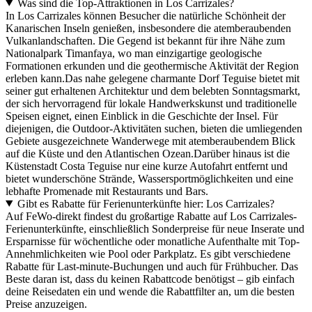
Was sind die Top-Attraktionen in Los Carrizales?
In Los Carrizales können Besucher die natürliche Schönheit der
Kanarischen Inseln genießen, insbesondere die atemberaubenden
Vulkanlandschaften. Die Gegend ist bekannt für ihre Nähe zum
Nationalpark Timanfaya, wo man einzigartige geologische
Formationen erkunden und die geothermische Aktivität der Region
erleben kann.Das nahe gelegene charmante Dorf Teguise bietet mit
seiner gut erhaltenen Architektur und dem belebten Sonntagsmarkt,
der sich hervorragend für lokale Handwerkskunst und traditionelle
Speisen eignet, einen Einblick in die Geschichte der Insel. Für
diejenigen, die Outdoor-Aktivitäten suchen, bieten die umliegenden
Gebiete ausgezeichnete Wanderwege mit atemberaubendem Blick
auf die Küste und den Atlantischen Ozean.Darüber hinaus ist die
Küstenstadt Costa Teguise nur eine kurze Autofahrt entfernt und
bietet wunderschöne Strände, Wassersportmöglichkeiten und eine
lebhafte Promenade mit Restaurants und Bars.
Gibt es Rabatte für Ferienunterkünfte hier: Los Carrizales?
Auf FeWo-direkt findest du großartige Rabatte auf Los Carrizales-
Ferienunterkünfte, einschließlich Sonderpreise für neue Inserate und
Ersparnisse für wöchentliche oder monatliche Aufenthalte mit Top-
Annehmlichkeiten wie Pool oder Parkplatz. Es gibt verschiedene
Rabatte für Last-minute-Buchungen und auch für Frühbucher. Das
Beste daran ist, dass du keinen Rabattcode benötigst – gib einfach
deine Reisedaten ein und wende die Rabattfilter an, um die besten
Preise anzuzeigen.