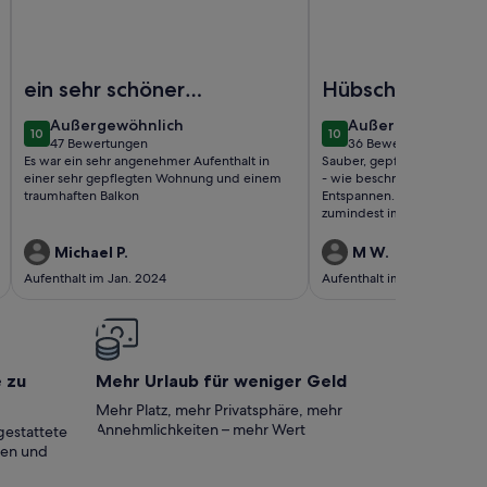
Foto von SPEKTAKULÄRE PENTHOUSE MIT MEER- UND STR
Foto von Neu 2012 Fer
ein sehr schöner
Hübsche
Urlaub
Ferienwohnung i
außergewöhnlich
außergewöhnlich
Außergewöhnlich
Außergewöhnlich
10
10
gepfleger Anla
10 von 10
10 von 10
47 Bewertungen
36 Bewertungen
(47
(36
Es war ein sehr angenehmer Aufenthalt in
Sauber, gepflegt und großz
bewertungen)
bewertungen)
einer sehr gepflegten Wohnung und einem
- wie beschrieben. Schöner
traumhaften Balkon
Entspannen. Der Ort selbst 
zumindest im Winter nicht v
gastronomisches Angebot. 
dann ein Auto um die Nach
Michael P.
M W.
erreichen. Während unseres
Aufenthalt im Jan. 2024
Aufenthalt im Dez. 2023
wurde der Strand/Promenade
kommende Gäste, aber nicht
unseren Trip. Muss ja aber 
es daher auch nicht zu kritis
zufrieden!
e zu
Mehr Urlaub für weniger Geld
Mehr Platz, mehr Privatsphäre, mehr
Annehmlichkeiten – mehr Wert
gestattete
ten und