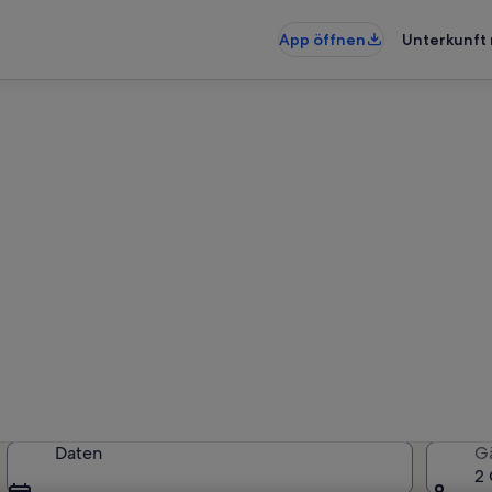
App öffnen
Unterkunft 
nungen & Ferienhäuser in L
erkünfte gefunden. Bitte gib deine
Verfügbarkeit zu prüfen.
Daten
G
2 