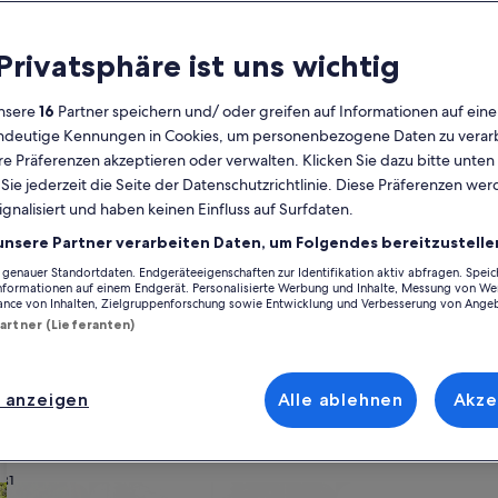
Kalender
 Privatsphäre ist uns wichtig
Derzeit
August 2026
werden
nsere
16
Partner speichern und/ oder greifen auf Informationen auf ein
die
eindeutige Kennungen in Cookies, um personenbezogene Daten zu verarb
Monate
Montag
Dienstag
Mittwoch
Donnerstag
Freitag
Samstag
Sonntag
Montag
Die
Mo
Di
Mi
Do
Fr
Sa
So
Mo
Di
e Präferenzen akzeptieren oder verwalten. Klicken Sie dazu bitte unten
August
ie jederzeit die Seite der Datenschutzrichtlinie. Diese Präferenzen we
2026
ignalisiert und haben keinen Einfluss auf Surfdaten.
und
1
1
2
2
Santa Cruz de Tenerife
Santiago del Teide
Las Manchas
September
unsere Partner verarbeiten Daten, um Folgendes bereitzustelle
2026
enauer Standortdaten. Endgeräteeigenschaften zur Identifikation aktiv abfragen. Spei
3
4
5
6
7
8
7
8
9
9
s Manchas inspirieren und finde genau das, was dir vorschwebt. Egal, m
angezeigt.
Informationen auf einem Endgerät. Personalisierte Werbung und Inhalte, Messung von We
treuen Vierbeiner, du wirst die Ausstattung finden, die du suchst, und s
ance von Inhalten, Zielgruppenforschung sowie Entwicklung und Verbesserung von Ange
r also auch vorstellst, du findest bestimmt genau die Art von Unterkunft,
Partner (Lieferanten)
10
11
12
13
14
15
14
15
1
16
einschließlich barrierearmer oder Nichtraucheroptionen.
17
18
19
20
21
22
21
22
2
23
 anzeigen
Alle ablehnen
Akze
ach deinem Geschmack
24
25
26
27
28
29
28
29
3
30
31
wohnungen oder Apartments
Suche nach Ferienhütten
Suche nach Landhäu