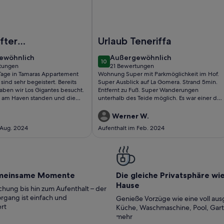
E RIESEN ZU IHREN FÜSSEN (1427992 & 8252062)
Foto von Sunny Place
fter
Urlaub Teneriffa
 und
ewöhnlich
außergewöhnlich
ewöhnlich
Außergewöhnlich
10
ntergang
10 von 10
tungen
21 Bewertungen
(21
Tage in Tamaras Appartement
Wohnung Super mit Parkmöglichkeit im Hof.
ungen)
bewertungen)
sind sehr begeistert. Bereits
Super Ausblick auf La Gomera. Strand 5min.
haben wir Los Gigantes besucht.
Entfernt zu Fuß. Super Wanderungen
s am Haven standen und die
unterhalb des Teide möglich. Es war einer der
in den Klippen sahen, wollten
schönsten Urlaube auf Teneriffa! Grüße
n nächsten Teneriffa Urlaub
Werner
Werner W.
t gönnen, was wir nicht bereut
 Aug. 2024
Aufenthalt im Feb. 2024
underbar frühstücken und
eiben auf dem Meer und dem
. Der Ort ist auch
laufen wie Adeje oder Los
Zu dieser Wohnung gehört sogar
meinsame Momente
Die gleiche Privatsphäre wi
in einer Garage, womit wir gar
Hause
et haben. So brauchten wir uns
hung bis hin zum Aufenthalt – der
 einen Parkplatz oder das
rgang ist einfach und
Genieße Vorzüge wie eine voll aus
to machen. Obwohl der
rt
Küche, Waschmaschine, Pool, Gar
lex ziemlich viele Wohnungen
mehr
och für sich irgendwie alleine