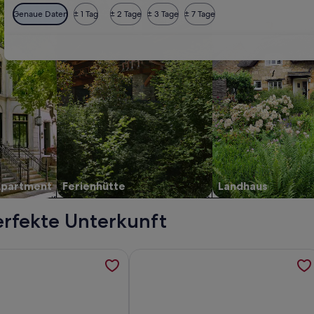
Genaue Daten
± 1 Tag
± 2 Tage
± 3 Tage
± 7 Tage
Apartment
Ferienhütte
Landhaus
erfekte Unterkunft
LAN, privater Pool und beheizt, 8min Strand, werden in einem
ormationen zu 145 m2 apartment with complex view, bar-resta
Weitere Informationen zu Luxuriöse 