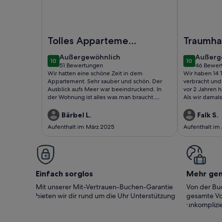
Foto von SOL BAY Waterfront Apartment
Foto von DI
Tolles Appartement
Traumha
mit sehr großer
Ausblick
außergewöhnlich
außerg
Außergewöhnlich
Außerg
10
10
Terrasse/Balkon
Sonnenu
10 von 10
10 von 10
51 Bewertungen
46 Bewer
(51
(46
Wir hatten eine schöne Zeit in dem
Wir haben 14 
bewertungen)
bewert
Appartement. Sehr sauber und schön. Der
verbracht und 
Ausblick aufs Meer war beeindruckend. In
vor 2 Jahren 
der Wohnung ist alles was man braucht.
Als wir damal
Waschmaschine, Sonnenliegen, … .
Appartements 
wir uns für de
Bärbel L.
Falk S.
diese Aussich
Aufenthalt im März 2025
Aufenthalt im
haben. Das Highlight ist natürlich die Terrasse,
auf der man w
dabei das Tr
Haven beobachten kann
nicht so über
Christianos. 
Einfach sorglos
Mehr ge
ein Parkplatz 
nicht gerechn
Mit unserer Mit-Vertrauen-Buchen-Garantie
Von der Buc
nie Sorgen um
bieten wir dir rund um die Uhr Unterstützung
gesamte Vo
gemietete Au
unkomplizie
gesamte Komp
hat, ist man d