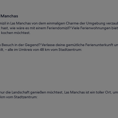
absolute Ruhe genießen, für
e Vorteil gegenüber einem
permarkt und Lidl in der Nähe
s Manchas
Supermärkte fußläufig. Der
amara war immer freundlich und
domizil in Las Manchas von dem einmaligen Charme der Umgebung verzau
. Wir kommen nächstes Jahr
 hast, wie wäre es mit einem Feriendomizil? Viele Ferienwohnungen bie
dann auch länger als 14 Tage. :)
e kochen möchtest.
pp: unbedingt den Asiaten,
 Ecke, in der Nähe vom Hafen,
 Wir haben selten so gutes
 Besuch in der Gegend? Verlasse deine gemütliche Ferienunterkunft un
n. Wer noch nie am Playa de los
ilt, – alle im Umkreis von 48 km vom Stadtzentrum:
d vielleicht enttäuscht sein.
 Kindern ist dieser Strand
ignet (zu steinig). Wir wussten
wie immer zum Playa Fañabe
 nur die Landschaft genießen möchtest, Las Manchas ist ein toller Ort, u
8 km vom Stadtzentrum: