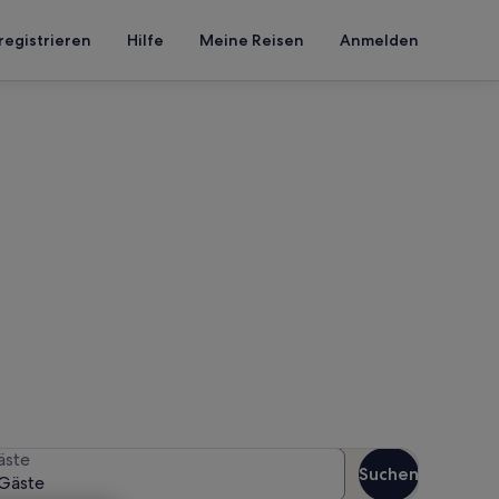
registrieren
Hilfe
Meine Reisen
Anmelden
as Manchas
n Reisezeitraum an, um die
äste
Suchen
Gäste