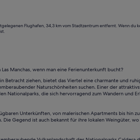
hstgelegenen Flughafen, 34,3 km vom Stadtzentrum entfernt. Wenn du k
st.
in Las Manchas, wenn man eine Ferienunterkunft bucht?
in Betracht ziehen, bietet das Viertel eine charmante und ruh
emberaubender Naturschönheiten suchen. Einer der attraktiv
 Nationalparks, die sich hervorragend zum Wandern und Erk
rfügbaren Unterkünften, von malerischen Apartments bis hin zu
Die Gegend ist auch bekannt für ihre lokalen Weingüter, w
 atemberaubende Vulkanlandschaft des Nationalparks Caldera 