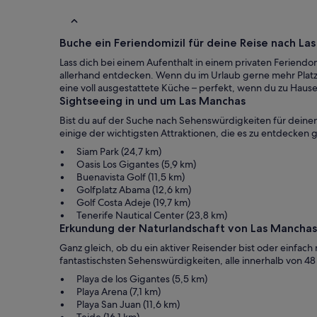
und kann die 
uns der größt
Hotel. Zum Einkaufen gibt es einen großen
spanischen Su
Buche ein Feriendomizil für deine Reise nach La
sowie kleinere 
Kontakt mit T
Lass dich bei einem Aufenthalt in einem privaten Ferien
unkompliziert
allerhand entdecken. Wenn du im Urlaub gerne mehr Platz
gerne wieder, 
eine voll ausgestattete Küche – perfekt, wenn du zu Haus
Als kleiner Ti
Sightseeing in und um Las Manchas
unten auf der
ausprobieren.
Bist du auf der Suche nach Sehenswürdigkeiten für deinen
Sushi gegesse
einige der wichtigsten Attraktionen, die es zu entdecken g
Guíos war, wir
Zum baden mit
Siam Park (24,7 km)
eher nicht gee
Oasis Los Gigantes (5,9 km)
das und sind 
Buenavista Golf (11,5 km)
gefahren. :)
Golfplatz Abama (12,6 km)
Golf Costa Adeje (19,7 km)
Tenerife Nautical Center (23,8 km)
Erkundung der Naturlandschaft von Las Manchas
Ganz gleich, ob du ein aktiver Reisender bist oder einfach
fantastischsten Sehenswürdigkeiten, alle innerhalb von 4
Playa de los Gigantes (5,5 km)
Playa Arena (7,1 km)
Playa San Juan (11,6 km)
Teide (16,1 km)