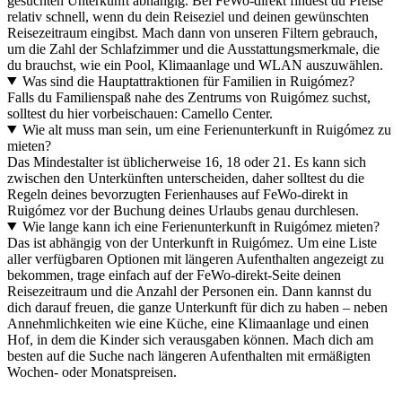
gesuchten Unterkunft abhängig. Bei FeWo-direkt findest du Preise
relativ schnell, wenn du dein Reiseziel und deinen gewünschten
Reisezeitraum eingibst. Mach dann von unseren Filtern gebrauch,
um die Zahl der Schlafzimmer und die Ausstattungsmerkmale, die
du brauchst, wie ein Pool, Klimaanlage und WLAN auszuwählen.
Was sind die Hauptattraktionen für Familien in Ruigómez?
Falls du Familienspaß nahe des Zentrums von Ruigómez suchst,
solltest du hier vorbeischauen: Camello Center.
Wie alt muss man sein, um eine Ferienunterkunft in Ruigómez zu
mieten?
Das Mindestalter ist üblicherweise 16, 18 oder 21. Es kann sich
zwischen den Unterkünften unterscheiden, daher solltest du die
Regeln deines bevorzugten Ferienhauses auf FeWo-direkt in
Ruigómez vor der Buchung deines Urlaubs genau durchlesen.
Wie lange kann ich eine Ferienunterkunft in Ruigómez mieten?
Das ist abhängig von der Unterkunft in Ruigómez. Um eine Liste
aller verfügbaren Optionen mit längeren Aufenthalten angezeigt zu
bekommen, trage einfach auf der FeWo-direkt-Seite deinen
Reisezeitraum und die Anzahl der Personen ein. Dann kannst du
dich darauf freuen, die ganze Unterkunft für dich zu haben – neben
Annehmlichkeiten wie eine Küche, eine Klimaanlage und einen
Hof, in dem die Kinder sich verausgaben können. Mach dich am
besten auf die Suche nach längeren Aufenthalten mit ermäßigten
Wochen- oder Monatspreisen.