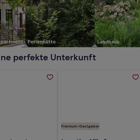
Apartment
Ferienhütte
Landhaus
ine perfekte Unterkunft
LAN, privater Pool und beheizt, 8min Strand, werden in einem
ormationen zu 145 m2 apartment with complex view, bar-resta
Weitere Informationen zu Luxuriöse 
Premium-Gastgeber
l und beheizt, 8min Strand
5 m2 apartment with complex view, bar-restaurant, swimming 
Foto von Luxuriöse Villa & Apartmen