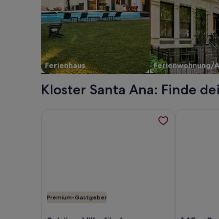
Ferienhaus
Ferienwohnung/
Kloster Santa Ana: Finde de
Weitere Informationen zu Schöne Villa für 6p., W
Weitere Inf
Premium-Gastgeber
Foto von Schöne Villa für 6p., WLAN, privater Poo
Foto von 14