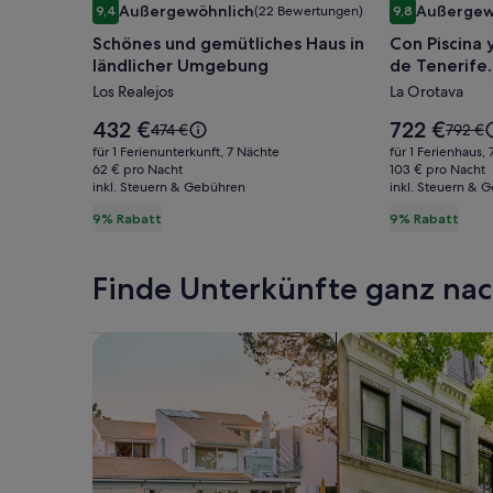
Außergewöhnlich
Außergew
9,4
(22 Bewertungen)
9,8
für
für
9,4 von 10, Außergewöhnlich, (22 Bewertungen)
9,8 von 10, A
Schönes und gemütliches Haus in
Con Piscina 
Schönes
Con
ländlicher Umgebung
de Tenerife.
und
Piscina
Los Realejos
La Orotava
gemütliches
y
Haus
Vistas
Der
Der
432 €
722 €
Der
Der
474 €
792 €
in
Preis
al
Preis
alte
alte
für 1 Ferienunterkunft, 7 Nächte
für 1 Ferienhaus,
beträgt
beträgt
Preis
Preis
ländlicher
62 € pro Nacht
Mar.
103 € pro Nacht
432 €.
722 €.
inkl. Steuern & Gebühren
war
inkl. Steuern & 
war
Umgebung
Norte
474 €,
792 €,
9% Rabatt
9% Rabatt
de
siehe
siehe
Tenerife.
weitere
weiter
Informationen
Inform
Wifi
Finde Unterkünfte ganz n
zum
zum
Standardpreis.
Standa
Suche nach Ferienhäusern
Suche nach Ferien