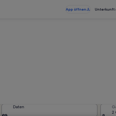
App öffnen
Unterkunft 
unterkünfte nahe Kloster Sa
rkünfte gefunden. Bitte gib dein
Verfügbarkeit zu prüfen.
Daten
G
2 