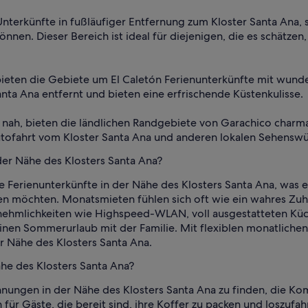
nterkünfte in fußläufiger Entfernung zum Kloster Santa Ana, 
önnen. Dieser Bereich ist ideal für diejenigen, die es schätzen,
, bieten die Gebiete um El Caletón Ferienunterkünfte mit wun
a Ana entfernt und bieten eine erfrischende Küstenkulisse.
nah, bieten die ländlichen Randgebiete von Garachico charma
utofahrt vom Kloster Santa Ana und anderen lokalen Sehenswü
er Nähe des Klosters Santa Ana?
 Ferienunterkünfte in der Nähe des Klosters Santa Ana, was e
en möchten. Monatsmieten fühlen sich oft wie ein wahres Zuh
nnehmlichkeiten wie Highspeed-WLAN, voll ausgestatteten Kü
r einen Sommerurlaub mit der Familie. Mit flexiblen monatlic
r Nähe des Klosters Santa Ana.
he des Klosters Santa Ana?
ungen in der Nähe des Klosters Santa Ana zu finden, die Komf
n für Gäste, die bereit sind, ihre Koffer zu packen und loszu