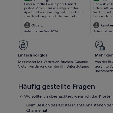
(4
(7
Unser Aufenthalt war in jeder Hinsicht
Eine wirklich
bewertungen)
bewert
perfekt. Vielen Dank an Gastgeber. Das
Unterkunft. R
Apartment war geräumig und mit viel Liebe
Vordergrund. 
zum Detail eingerichtet. Hauswein ist ein
Essbereich. D
Traum gewesen. Den herrlichen Blick von der
kühlere Tempe
Terasse werden wir besonders vermissen. Wir
Sehr nette Eig
Olga L.
Karsten
kommen wieder!
sehr gut gefal
Aufenthalt im Dez. 2024
Aufenthalt im
Einfach sorglos
Mehr ge
Mit unserer Mit-Vertrauen-Buchen-Garantie
Von der Buc
bieten wir dir rund um die Uhr Unterstützung
gesamte Vo
unkomplizie
Häufig gestellte Fragen
Wo sollte ich übernachten, wenn ich das Kloste
Beim Besuch des Klosters Santa Ana stehen de
Charme hat.