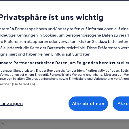
Kalender
 Privatsphäre ist uns wichtig
Derzeit
August 2026
werden
nsere
16
Partner speichern und/ oder greifen auf Informationen auf ein
die
eindeutige Kennungen in Cookies, um personenbezogene Daten zu verarb
Monate
Montag
Dienstag
Mittwoch
Donnerstag
Freitag
Samstag
Sonntag
Montag
Die
Mo
Di
Mi
Do
Fr
Sa
So
Mo
Di
e Präferenzen akzeptieren oder verwalten. Klicken Sie dazu bitte unten
August
ie jederzeit die Seite der Datenschutzrichtlinie. Diese Präferenzen we
2026
ignalisiert und haben keinen Einfluss auf Surfdaten.
und
1
1
2
2
Santa Cruz de Tenerife
Garachico
Ferienunterkünfte nahe Kloster Santa Ana
September
unsere Partner verarbeiten Daten, um Folgendes bereitzustelle
2026
enauer Standortdaten. Endgeräteeigenschaften zur Identifikation aktiv abfragen. Spei
3
4
5
6
7
8
7
8
9
9
a Ana vorschwebt, stöbere durch unsere Ferienunterkünfte und finde di
angezeigt.
Informationen auf einem Endgerät. Personalisierte Werbung und Inhalte, Messung von We
er Gruppe oder deinem Vierbeiner, euch erwarten all die Annehmlichkei
ance von Inhalten, Zielgruppenforschung sowie Entwicklung und Verbesserung von Ange
schine und ein Trockner. Und auch wenn du nach Raucheroptionen oder b
Partner (Lieferanten)
10
11
12
13
14
15
14
15
1
16
17
18
19
20
21
22
21
22
2
23
 anzeigen
Alle ablehnen
Akze
enrabatten – Kloster Santa Ana
24
25
26
27
28
29
28
29
3
30
31
ebung
rie
 Vistas al Mar. Norte de Tenerife. Wifi
Bildergalerie
Traumhafte Villa Piedra Pura mit Priv