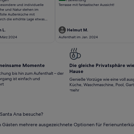
(1
 besondere und individuelle
Terrasse mit fantastischer Aussicht!
ungen)
bewertung)
uhe und Natur stehen im
Tolle Außenküche mit
urch die erhöhte Lage etwas
ratur und mehr Niederschläge.
entümer. Es hat uns wirklich
 L.
Helmut M.
len.
 März 2024
Aufenthalt im Jan. 2024
meinsame Momente
Die gleiche Privatsphäre wi
Hause
hung bis hin zum Aufenthalt – der
rgang ist einfach und
Genieße Vorzüge wie eine voll aus
rt
Küche, Waschmaschine, Pool, Gar
mehr
r Santa Ana besuche?
n Gästen mehrere ausgezeichnete Optionen für Ferienunterkün