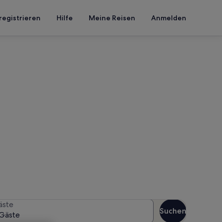
registrieren
Hilfe
Meine Reisen
Anmelden
nta Ana
en Reisezeitraum an, um die
äste
Suchen
Gäste