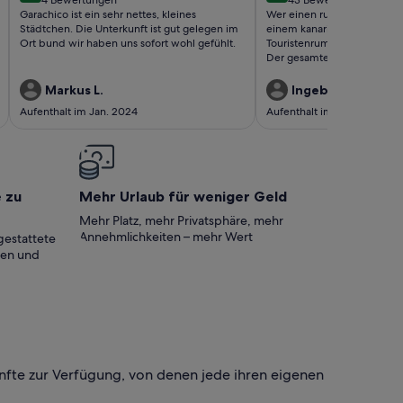
(4
(43
Garachico ist ein sehr nettes, kleines
Wer einen ruhigen erholsam
bewertungen)
bewertungen)
Städtchen. Die Unterkunft ist gut gelegen im
einem kanarischen Dorf abs
Ort bund wir haben uns sofort wohl gefühlt.
Touristenrummel sucht ist hie
Der gesamte Ablauf Kommun
Buchung, Begrüßung und Au
Vermieter Pawlo war sehr f
Markus L.
Ingeborg S.
verbindlich, nochmals viele
Aufenthalt im Jan. 2024
Aufenthalt im Dez. 2023
einer Woche Wäschewechsel
selbstverständlich! Die Woh
ausgestattet und sehr saub
gerne wieder!
e zu
Mehr Urlaub für weniger Geld
Mehr Platz, mehr Privatsphäre, mehr
Annehmlichkeiten – mehr Wert
gestattete
ten und
fte zur Verfügung, von denen jede ihren eigenen