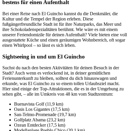
bestens für einen Aufenthalt
Bei einer Reise nach El Guincho kannst du die Denkmäler, die
Kultur und die Tempel der Region erleben. Diese
fußgängerfreundliche Stadt ist für ihre Naturparks, das Meer und
ihre Schokoladenspezialitäten berühmt. Wie wäre es mit einem
unserer Feriendomizile für deinen Aufenthalt? Viele bieten eine voll
ausgestattete Küche und einen geräumigen Wohnbereich, oft sogar
einen Whirlpool – so lässt es sich leben.
Sightseeing in und um El Guincho
Suchst du nach den besten Aktivitäten für deinen Besuch in der
Stadt? Auch wenn es verlockend ist, in deiner gemütlichen
Ferienunterkunft zu bleiben, solltest du dich hinauswagen und
erkunde, was El Guincho zu so einem tollen Urlaubsziel macht.
Hier sind einige der Top-Attraktionen, die es in der Umgebung zu
sehen gibt, – alle im Umkreis von 48 km vom Stadtzentrum:
Buenavista Golf (11,9 km)
Oasis Los Gigantes (17,5 km)
San-Telmo-Promenade (19,7 km)
Golfplatz Abama (23,2 km)
Ozean Entdecker (17,5 km)
Modellanlage Pueblo Chico (20,1 km)