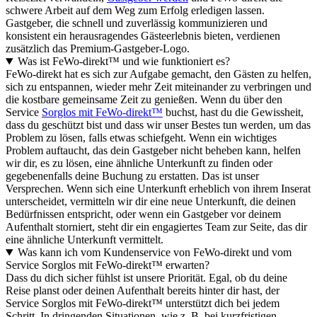
schwere Arbeit auf dem Weg zum Erfolg erledigen lassen.
Gastgeber, die schnell und zuverlässig kommunizieren und
konsistent ein herausragendes Gästeerlebnis bieten, verdienen
zusätzlich das Premium-Gastgeber-Logo.
Was ist FeWo-direkt™ und wie funktioniert es?
FeWo-direkt hat es sich zur Aufgabe gemacht, den Gästen zu helfen,
sich zu entspannen, wieder mehr Zeit miteinander zu verbringen und
die kostbare gemeinsame Zeit zu genießen. Wenn du über den
Service
Sorglos mit FeWo-direkt™
buchst, hast du die Gewissheit,
dass du geschützt bist und dass wir unser Bestes tun werden, um das
Problem zu lösen, falls etwas schiefgeht. Wenn ein wichtiges
Problem auftaucht, das dein Gastgeber nicht beheben kann, helfen
wir dir, es zu lösen, eine ähnliche Unterkunft zu finden oder
gegebenenfalls deine Buchung zu erstatten. Das ist unser
Versprechen. Wenn sich eine Unterkunft erheblich von ihrem Inserat
unterscheidet, vermitteln wir dir eine neue Unterkunft, die deinen
Bedürfnissen entspricht, oder wenn ein Gastgeber vor deinem
Aufenthalt storniert, steht dir ein engagiertes Team zur Seite, das dir
eine ähnliche Unterkunft vermittelt.
Was kann ich vom Kundenservice von FeWo-direkt und vom
Service Sorglos mit FeWo-direkt™ erwarten?
Dass du dich sicher fühlst ist unsere Priorität. Egal, ob du deine
Reise planst oder deinen Aufenthalt bereits hinter dir hast, der
Service Sorglos mit FeWo-direkt™ unterstützt dich bei jedem
Schritt. In dringenden Situationen, wie z. B. bei kurzfristigen