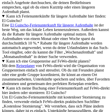
einfach Angebote durchsuchen, die deinen Bedürfnissen
entsprechen, egal ob du einen Kurztrip oder einen längeren
Aufenthalt planst.
Kann ich Ferienunterkünfte für längere Aufenthalte hier finden:
El Guincho?
Eine
El Guincho-Ferienunterkunft für längere Aufenthalte
ist der
beste Weg, um das lokale Leben kennenzulernen. Außerdem kannst
du die Rabatte für längere Aufenthalte optimal nutzen. Bei
Aufenthalten von einem Monat oder einer Woche sparst du
durchschnittlich 10 %.* Rabatte für längere Aufenthalte werden
automatisch angewendet, wenn du deine Urlaubsdaten in das Such-
Tool eingibst, oder du kannst die Filter „Wochenaufenthalt" und
„Monatsaufenthalt" in deiner Suche verwenden.
Kann ich eine Gruppenreise auf FeWo-direkt planen?
Mit dem
Reiseplaner
von FeWo-direkt wird die Organisation von
Gruppenreisen einfach und stressfrei. Ob du mit Freunden planst
oder eine große Gruppe koordinierst, ihr könnt an einem Ort
zusammenarbeiten, Unterkünfte speichern und teilen, über Favoriten
abstimmen und gemeinsam den perfekten Reiseplan erstellen.
Kann ich meine Buchung einer Ferienunterkunft auf FeWo-direkt
hier ändern oder stornieren: El Guincho?
Um El Guincho-Ferienunterkünfte mit kostenloser Stornierung zu
finden, verwende einfach FeWo-direkts praktischen Suchfilter
„Kostenlose Stornierung". Wir verstehen, dass sich Pläne ändern
können, daher ist es einfach, Unterkünfte herauszufiltern, die dir