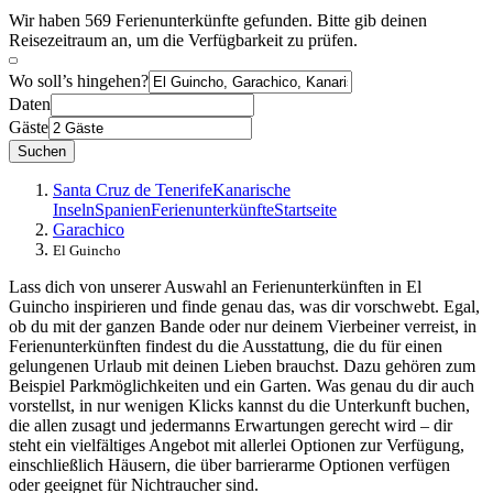
Wir haben 569 Ferienunterkünfte gefunden. Bitte gib deinen
Reisezeitraum an, um die Verfügbarkeit zu prüfen.
Wo soll’s hingehen?
Daten
Gäste
Suchen
Santa Cruz de Tenerife
Kanarische
Inseln
Spanien
Ferienunterkünfte
Startseite
Garachico
El Guincho
Lass dich von unserer Auswahl an Ferienunterkünften in El
Guincho inspirieren und finde genau das, was dir vorschwebt. Egal,
ob du mit der ganzen Bande oder nur deinem Vierbeiner verreist, in
Ferienunterkünften findest du die Ausstattung, die du für einen
gelungenen Urlaub mit deinen Lieben brauchst. Dazu gehören zum
Beispiel Parkmöglichkeiten und ein Garten. Was genau du dir auch
vorstellst, in nur wenigen Klicks kannst du die Unterkunft buchen,
die allen zusagt und jedermanns Erwartungen gerecht wird – dir
steht ein vielfältiges Angebot mit allerlei Optionen zur Verfügung,
einschließlich Häusern, die über barrierarme Optionen verfügen
oder geeignet für Nichtraucher sind.