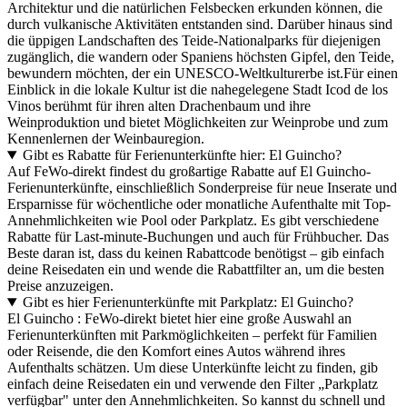
Architektur und die natürlichen Felsbecken erkunden können, die
durch vulkanische Aktivitäten entstanden sind. Darüber hinaus sind
die üppigen Landschaften des Teide-Nationalparks für diejenigen
zugänglich, die wandern oder Spaniens höchsten Gipfel, den Teide,
bewundern möchten, der ein UNESCO-Weltkulturerbe ist.Für einen
Einblick in die lokale Kultur ist die nahegelegene Stadt Icod de los
Vinos berühmt für ihren alten Drachenbaum und ihre
Weinproduktion und bietet Möglichkeiten zur Weinprobe und zum
Kennenlernen der Weinbauregion.
Gibt es Rabatte für Ferienunterkünfte hier: El Guincho?
Auf FeWo-direkt findest du großartige Rabatte auf El Guincho-
Ferienunterkünfte, einschließlich Sonderpreise für neue Inserate und
Ersparnisse für wöchentliche oder monatliche Aufenthalte mit Top-
Annehmlichkeiten wie Pool oder Parkplatz. Es gibt verschiedene
Rabatte für Last-minute-Buchungen und auch für Frühbucher. Das
Beste daran ist, dass du keinen Rabattcode benötigst – gib einfach
deine Reisedaten ein und wende die Rabattfilter an, um die besten
Preise anzuzeigen.
Gibt es hier Ferienunterkünfte mit Parkplatz: El Guincho?
El Guincho : FeWo-direkt bietet hier eine große Auswahl an
Ferienunterkünften mit Parkmöglichkeiten – perfekt für Familien
oder Reisende, die den Komfort eines Autos während ihres
Aufenthalts schätzen. Um diese Unterkünfte leicht zu finden, gib
einfach deine Reisedaten ein und verwende den Filter „Parkplatz
verfügbar" unter den Annehmlichkeiten. So kannst du schnell und