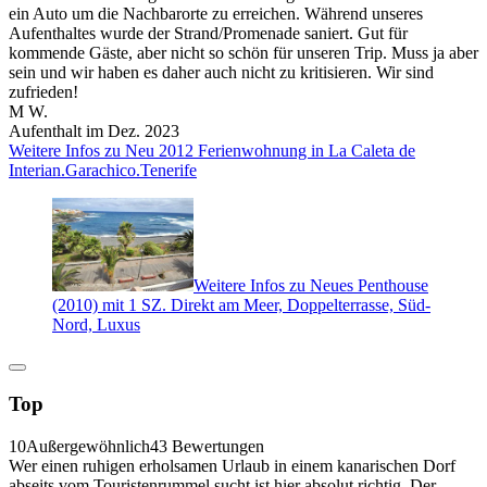
ein Auto um die Nachbarorte zu erreichen. Während unseres
Aufenthaltes wurde der Strand/Promenade saniert. Gut für
kommende Gäste, aber nicht so schön für unseren Trip. Muss ja aber
sein und wir haben es daher auch nicht zu kritisieren. Wir sind
zufrieden!
M W.
Aufenthalt im Dez. 2023
Weitere Infos zu Neu 2012 Ferienwohnung in La Caleta de
Interian.Garachico.Tenerife
Weitere Infos zu Neues Penthouse
(2010) mit 1 SZ. Direkt am Meer, Doppelterrasse, Süd-
Nord, Luxus
Top
10
Außergewöhnlich
43 Bewertungen
Wer einen ruhigen erholsamen Urlaub in einem kanarischen Dorf
abseits vom Touristenrummel sucht ist hier absolut richtig. Der