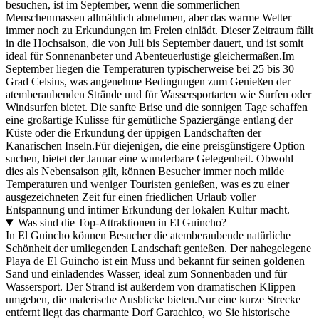
besuchen, ist im September, wenn die sommerlichen
Menschenmassen allmählich abnehmen, aber das warme Wetter
immer noch zu Erkundungen im Freien einlädt. Dieser Zeitraum fällt
in die Hochsaison, die von Juli bis September dauert, und ist somit
ideal für Sonnenanbeter und Abenteuerlustige gleichermaßen.Im
September liegen die Temperaturen typischerweise bei 25 bis 30
Grad Celsius, was angenehme Bedingungen zum Genießen der
atemberaubenden Strände und für Wassersportarten wie Surfen oder
Windsurfen bietet. Die sanfte Brise und die sonnigen Tage schaffen
eine großartige Kulisse für gemütliche Spaziergänge entlang der
Küste oder die Erkundung der üppigen Landschaften der
Kanarischen Inseln.Für diejenigen, die eine preisgünstigere Option
suchen, bietet der Januar eine wunderbare Gelegenheit. Obwohl
dies als Nebensaison gilt, können Besucher immer noch milde
Temperaturen und weniger Touristen genießen, was es zu einer
ausgezeichneten Zeit für einen friedlichen Urlaub voller
Entspannung und intimer Erkundung der lokalen Kultur macht.
Was sind die Top-Attraktionen in El Guincho?
In El Guincho können Besucher die atemberaubende natürliche
Schönheit der umliegenden Landschaft genießen. Der nahegelegene
Playa de El Guincho ist ein Muss und bekannt für seinen goldenen
Sand und einladendes Wasser, ideal zum Sonnenbaden und für
Wassersport. Der Strand ist außerdem von dramatischen Klippen
umgeben, die malerische Ausblicke bieten.Nur eine kurze Strecke
entfernt liegt das charmante Dorf Garachico, wo Sie historische