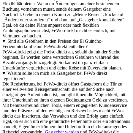
Flexibilität bieten. Wenn du Änderungen an einer bestehenden
Buchung vornehmen musst, sende deinem Gastgeber eine
Nachricht. Gehe in deinem Konto zu „Meine Reisen", klicke auf
„Ändern oder stornieren" und dann auf „Gastgeber kontaktieren".
Egal, ob du deine Pläne anpasst oder nach flexiblen
Zahlungsoptionen suchst, FeWo-direkt macht es einfach, mit
Vertrauen zu buchen.
Sind alle Gebühren in den Preisen der El Guincho-
Ferienunterkünfte auf FeWo-direkt enthalten?
FeWo-direkt zeigt die Preise direkt an, sobald du mit der Suche
beginnst. Es werden keine versteckten Gebühren während des
Bezahlvorgangs hinzugefügt. So kannst du ganz einfach
Unterkünfte vergleichen und deine Reise mit Zuversicht planen.
Warum sollte ich mich als Gastgeber bei FeWo-direkt
registrieren?
Die Registrierung bei FeWo-direkt öffnet Gastgebern die Tür zu
einer weltweiten Reisegemeinschaft, die auf der Suche nach
einzigartigen Aufenthalten ist, und gibt ihnen die Möglichkeit, mit
ihrer Unterkunft zu ihren eigenen Bedingungen Geld zu verdienen.
Mit benutzerfreundlichen Tools, einem engagierten Kundenservice
und der Präsenz auf den wichtigsten Reisewebsites macht FeWo-
direkt das Inserieren, das Verwalten und den Erfolg ganz einfach.
Egal, ob es sich um eine gemütliche Ferienhütte oder ein Strandhaus
handelt, Eigentümer können ihre Unterkunft in ein herausragendes
Reiseziel verwandeln,
Gastgeber werden
und FeWo-direkt die