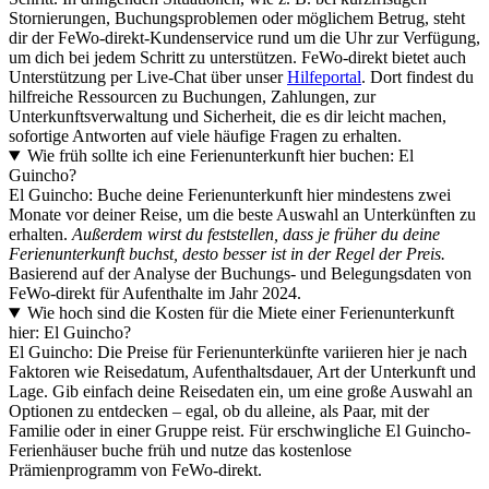
Stornierungen, Buchungsproblemen oder möglichem Betrug, steht
dir der FeWo-direkt-Kundenservice rund um die Uhr zur Verfügung,
um dich bei jedem Schritt zu unterstützen. FeWo-direkt bietet auch
Unterstützung per Live-Chat über unser
Hilfeportal
. Dort findest du
hilfreiche Ressourcen zu Buchungen, Zahlungen, zur
Unterkunftsverwaltung und Sicherheit, die es dir leicht machen,
sofortige Antworten auf viele häufige Fragen zu erhalten.
Wie früh sollte ich eine Ferienunterkunft hier buchen: El
Guincho?
El Guincho: Buche deine Ferienunterkunft hier mindestens zwei
Monate vor deiner Reise, um die beste Auswahl an Unterkünften zu
erhalten.
Außerdem wirst du feststellen, dass je früher du deine
Ferienunterkunft buchst, desto besser ist in der Regel der Preis.
Basierend auf der Analyse der Buchungs- und Belegungsdaten von
FeWo-direkt für Aufenthalte im Jahr 2024.
Wie hoch sind die Kosten für die Miete einer Ferienunterkunft
hier: El Guincho?
El Guincho: Die Preise für Ferienunterkünfte variieren hier je nach
Faktoren wie Reisedatum, Aufenthaltsdauer, Art der Unterkunft und
Lage. Gib einfach deine Reisedaten ein, um eine große Auswahl an
Optionen zu entdecken – egal, ob du alleine, als Paar, mit der
Familie oder in einer Gruppe reist. Für erschwingliche El Guincho-
Ferienhäuser buche früh und nutze das kostenlose
Prämienprogramm von FeWo-direkt.