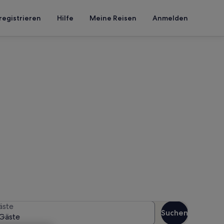
registrieren
Hilfe
Meine Reisen
Anmelden
 Viento
n Reisezeitraum an, um die
äste
Suchen
Gäste