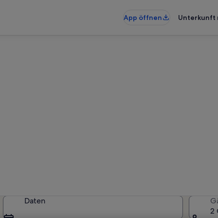
App öffnen
Unterkunft 
unterkünfte nahe Charco del
künfte gefunden. Bitte gib deine
Verfügbarkeit zu prüfen.
Daten
G
2 