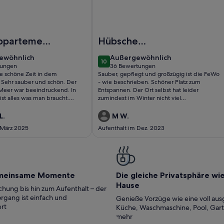
L BAY Waterfront Apartment
Foto von Neu 2012 Ferienwohnung in 
Appartement
Hübsche
 großer
Ferienwohnung in
ewöhnlich
außergewöhnlich
ewöhnlich
Außergewöhnlich
10
e/Balkon
gepfleger Anlage
10 von 10
tungen
36 Bewertungen
(36
ne schöne Zeit in dem
Sauber, gepflegt und großzügig ist die FeWo
ungen)
bewertungen)
Sehr sauber und schön. Der
- wie beschrieben. Schöner Platz zum
 Meer war beeindruckend. In
Entspannen. Der Ort selbst hat leider
st alles was man braucht.
zumindest im Winter nicht viel
, Sonnenliegen, … .
gastronomisches Angebot. Da braucht es
dann ein Auto um die Nachbarorte zu
L.
M W.
erreichen. Während unseres Aufenthaltes
 März 2025
Aufenthalt im Dez. 2023
wurde der Strand/Promenade saniert. Gut für
kommende Gäste, aber nicht so schön für
unseren Trip. Muss ja aber sein und wir haben
es daher auch nicht zu kritisieren. Wir sind
zufrieden!
meinsame Momente
Die gleiche Privatsphäre wi
Hause
hung bis hin zum Aufenthalt – der
rgang ist einfach und
Genieße Vorzüge wie eine voll aus
rt
Küche, Waschmaschine, Pool, Gar
mehr