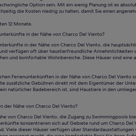
hwingliche Option sein. Mit ein wenig Planung ist es absolut
chzeitig die Kosten niedrig zu halten, damit Sie einen angen
zten 12 Monate.
unterkünfte in der Nähe von Charco Del Viento?
nunterkünfte in der Nähe von Charco Del Viento, die hauptsäc
und verfügen oft über haustierfreundliche Annehmlichkeiten 
chen und komfortable Wohnbereiche. Diese Häuser sind eine a
chen Ferienunterkünften in der Nähe von Charco Del Viento so
 zusätzliche Gebühren direkt mit dem Eigentümer der Unterku
n natürlicher Badebereich ist, sind Haustiere in den umlieg
 in der Nähe von Charco Del Viento?
Nähe von Charco Del Viento, die Zugang zu Swimmingpools biet
rkünfte konzentrieren sich auf Gebiete rund um Charco Del V
nd. Viele dieser Häuser verfügen über Standardausstattungen
en geeignet macht, die eine komfortable Basis für ihren Aufe