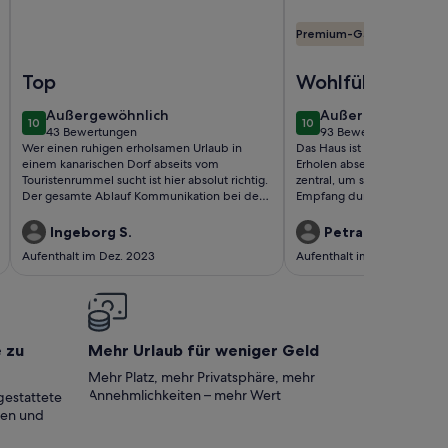
Premium-Gastgeber
La Caleta de Interian.Garachico.Tenerife
Foto von Neues Penthouse (2010) mit 1 SZ. Direkt am Meer,
Foto von Lichtdurchfl
Top
Wohlfühlfaktor
außergewöhnlich
außergewöhnlich
Außergewöhnlich
Außergewöhnlich
10
10
10 von 10
10 von 10
43 Bewertungen
93 Bewertungen
(43
(93
Wer einen ruhigen erholsamen Urlaub in
Das Haus ist genial zum En
bewertungen)
bewertungen)
einem kanarischen Dorf abseits vom
Erholen abseits vom Trubel
Touristenrummel sucht ist hier absolut richtig.
zentral, um schöne Touren
Der gesamte Ablauf Kommunikation bei der
Empfang durch unsere sehr
Buchung, Begrüßung und Aufenthalt durch
Gastgeberin waren wir bege
Vermieter Pawlo war sehr freundlich und
nichts vermisst.
Ingeborg S.
Petra W.
verbindlich, nochmals vielen Dank!! Nach
Aufenthalt im Dez. 2023
Aufenthalt im Juni 2023
einer Woche Wäschewechsel, auch nicht
selbstverständlich! Die Wohnung ist gut
ausgestattet und sehr sauber. Wir kommen
gerne wieder!
e zu
Mehr Urlaub für weniger Geld
Mehr Platz, mehr Privatsphäre, mehr
Annehmlichkeiten – mehr Wert
gestattete
ten und