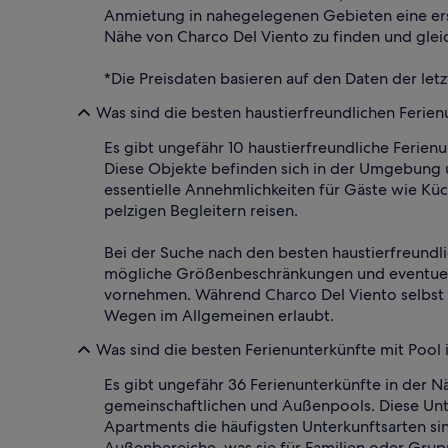
Anmietung in nahegelegenen Gebieten eine ersc
Nähe von Charco Del Viento zu finden und glei
*Die Preisdaten basieren auf den Daten der let
Was sind die besten haustierfreundlichen Ferien
Es gibt ungefähr 10 haustierfreundliche Ferie
Diese Objekte befinden sich in der Umgebung 
essentielle Annehmlichkeiten für Gäste wie Kü
pelzigen Begleitern reisen.
Bei der Suche nach den besten haustierfreundli
mögliche Größenbeschränkungen und eventuelle
vornehmen. Während Charco Del Viento selbst ei
Wegen im Allgemeinen erlaubt.
Was sind die besten Ferienunterkünfte mit Pool
Es gibt ungefähr 36 Ferienunterkünfte in der 
gemeinschaftlichen und Außenpools. Diese Unte
Apartments die häufigsten Unterkunftsarten si
Außenbereiche, was sie für Familien oder Grupp