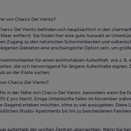
ähe von Charco Del Viento?
Charco Del Viento befinden sich hauptsächlich in den charman
Meer entfernt. Sie finden hier eine gute Auswahl an Unterkün
en Zugang zu den natürlichen Schwimmbecken und vulkanische
elegenen Gebieten eine erschwingliche Option sein, um größe
nnehmlichkeiten für einen komfortablen Aufenthalt, wie z. B. e
en, die sich hervorragend für längere Aufenthalte eignen. Di
aub an der Küste suchen.
 von Charco Del Viento?
te in der Nähe von Charco Del Viento, besonders wenn Sie fle
 70 £ pro Nacht. Einige Unterkünfte fallen im November währ
 die Gegend erleben möchten, ohne zu viel auszugeben. Diese
tlichen Studio-Apartments bis hin zu bescheidenen Familienh
was außerhalb der großen Zentren übernachten. Wenn Sie berei