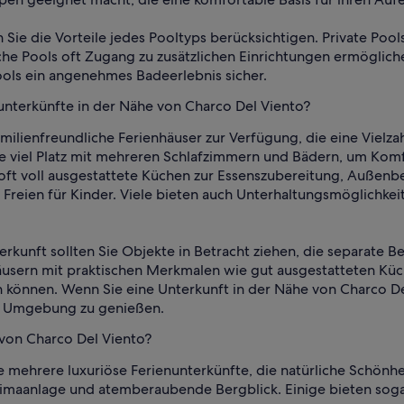
en Sie die Vorteile jedes Pooltyps berücksichtigen. Private P
he Pools oft Zugang zu zusätzlichen Einrichtungen ermöglichen
ools ein angenehmes Badeerlebnis sicher.
unterkünfte in der Nähe von Charco Del Viento?
milienfreundliche Ferienhäuser zur Verfügung, die eine Vielz
se viel Platz mit mehreren Schlafzimmern und Bädern, um Komf
ft voll ausgestattete Küchen zur Essenszubereitung, Außenb
Freien für Kinder. Viele bieten auch Unterhaltungsmöglichkei
erkunft sollten Sie Objekte in Betracht ziehen, die separate 
äusern mit praktischen Merkmalen wie gut ausgestatteten Küc
n können. Wenn Sie eine Unterkunft in der Nähe von Charco De
e Umgebung zu genießen.
 von Charco Del Viento?
e mehrere luxuriöse Ferienunterkünfte, die natürliche Schön
Klimaanlage und atemberaubende Bergblick. Einige bieten soga