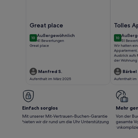
Foto von Ferienwohnung - Puerto de la Cruz
Foto von SO
Great place
Tolles 
mit sehr
außergewöhnlich
außerg
Außergewöhnlich
Außerg
10
10
Terrass
10 von 10
10 von 10
41 Bewertungen
51 Bewer
(41
(51
Great place
Wir hatten ei
bewertungen)
bewert
Appartement. 
Ausblick aufs
der Wohnung i
Waschmaschine
Manfred S.
Bärbel 
Aufenthalt im März 2025
Aufenthalt im
Einfach sorglos
Mehr ge
Mit unserer Mit-Vertrauen-Buchen-Garantie
Von der Buc
bieten wir dir rund um die Uhr Unterstützung
gesamte Vo
unkomplizie