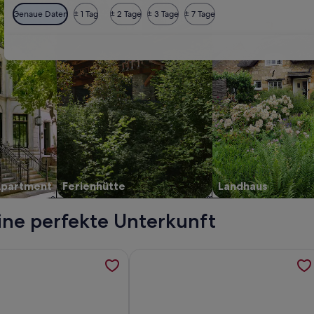
Genaue Daten
± 1 Tag
± 2 Tage
± 3 Tage
± 7 Tage
Apartment
Ferienhütte
Landhaus
ine perfekte Unterkunft
mera Linea de Costa_finca Ecologica, werden in einem neuen T
rmationen zu Haus für einen Dichter mit Meerblick, werden i
Weitere Informationen zu Traditione