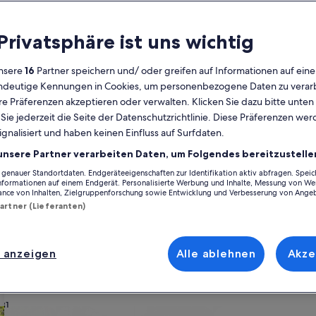
Kalender
 Privatsphäre ist uns wichtig
Derzeit
August 2026
werden
nsere
16
Partner speichern und/ oder greifen auf Informationen auf ein
die
eindeutige Kennungen in Cookies, um personenbezogene Daten zu verarb
Monate
Montag
Dienstag
Mittwoch
Donnerstag
Freitag
Samstag
Sonntag
Montag
Die
Mo
Di
Mi
Do
Fr
Sa
So
Mo
Di
e Präferenzen akzeptieren oder verwalten. Klicken Sie dazu bitte unten
August
ie jederzeit die Seite der Datenschutzrichtlinie. Diese Präferenzen we
2026
ignalisiert und haben keinen Einfluss auf Surfdaten.
und
1
1
2
2
Santa Cruz de Tenerife
Icod
La Guancha
Ferienunterkünfte nahe Charco del
September
unsere Partner verarbeiten Daten, um Folgendes bereitzustelle
2026
enauer Standortdaten. Endgeräteeigenschaften zur Identifikation aktiv abfragen. Spei
3
4
5
6
7
8
7
8
9
9
rco del Viento, die perfekt für dein Zuhause in der Ferne sind. Egal, 
angezeigt.
Informationen auf einem Endgerät. Personalisierte Werbung und Inhalte, Messung von We
 Wert legst. Was so dazugehört? Beispielsweise ein Garten und ein Whir
ance von Inhalten, Zielgruppenforschung sowie Entwicklung und Verbesserung von Ange
– das Angebot bei uns ist vielfältig und umfasst Optionen, die geeignet f
Partner (Lieferanten)
10
11
12
13
14
15
14
15
1
16
17
18
19
20
21
22
21
22
2
23
 anzeigen
Alle ablehnen
Akze
ach deinem Geschmack
24
25
26
27
28
29
28
29
3
30
31
wohnungen oder Apartments
Suche nach Ferienhütten
Suche nach Landhäu