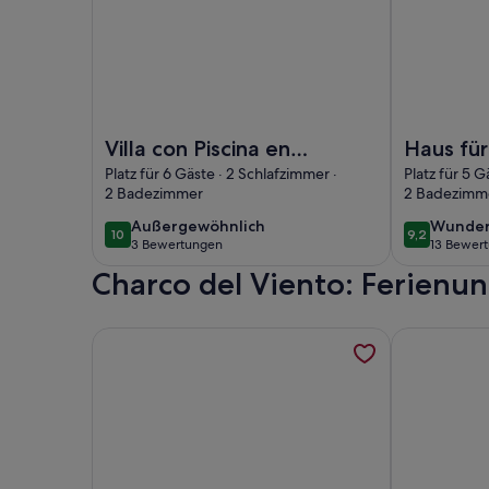
Foto von Villa con Piscina en Primera Linea de Cos
Foto von Hau
Villa con Piscina en
Haus für
Primera Linea de
Dichter 
Platz für 6 Gäste · 2 Schlafzimmer ·
Platz für 5 G
2 Badezimmer
2 Badezimm
Costa_finca
Meerbli
Ecologica
außergewöhnlich
wunder
Außergewöhnlich
Wunder
10
9,2
10 von 10
9,2 von 10
3 Bewertungen
13 Bewer
(3
(13
Charco del Viento: Ferienu
bewertungen)
bewert
Weitere Informationen zu Ferienwohnung - Puerto
Weitere Inf