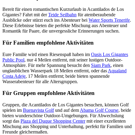
Bereit für einen romantischen Kurzurlaub in Acantilados de Los
Gigantes? Fahrt mit der
Teide Seilbahn
für atemberaubende
Ausblicke oder stürzt euch ins Abenteuer bei
Water Sports Tenerife
.
Diese Erlebnisse bieten die perfekte Mischung aus Abenteuer und
Romantik für Paare, die unvergessliche Erinnerungen suchen.
Für Familien empfohlene Aktivitäten
Eure Familie wird einen Riesenspaß haben im
Oasis Los Gigantes
Public Pool
, nur 4 Meilen entfernt, mit seiner lustigen Outdoor-
Atmosphäre. Für mehr Spannung besucht den
Siam Park
, einen
unglaublichen Wasserpark 18 Meilen entfernt, oder das
Aqualand
Costa Adeje
, 17 Meilen entfernt; beide bieten spannende
Wasserabenteuer für alle Altersgruppen.
Für Gruppen empfohlene Aktivitäten
Gruppen, die Acantilados de Los Gigantes besuchen, können Golf
spielen im
Buenavista Golf
und auf dem
Abama Golf Course
, beide
bieten wunderschöne Outdoor-Umgebungen. Für Abwechslung
sorgt das
Plaza del Duque Shopping Center
mit einer exzellenten
Mischung aus Shopping und Unterhaltung, perfekt für Familien und
Freunde gleichermaßen.