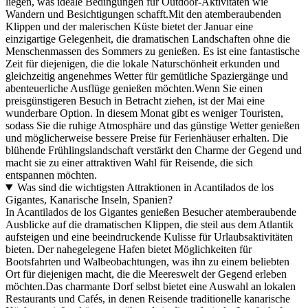
liegen, was ideale Bedingungen für Outdoor-Aktivitäten wie
Wandern und Besichtigungen schafft.Mit den atemberaubenden
Klippen und der malerischen Küste bietet der Januar eine
einzigartige Gelegenheit, die dramatischen Landschaften ohne die
Menschenmassen des Sommers zu genießen. Es ist eine fantastische
Zeit für diejenigen, die die lokale Naturschönheit erkunden und
gleichzeitig angenehmes Wetter für gemütliche Spaziergänge und
abenteuerliche Ausflüge genießen möchten.Wenn Sie einen
preisgünstigeren Besuch in Betracht ziehen, ist der Mai eine
wunderbare Option. In diesem Monat gibt es weniger Touristen,
sodass Sie die ruhige Atmosphäre und das günstige Wetter genießen
und möglicherweise bessere Preise für Ferienhäuser erhalten. Die
blühende Frühlingslandschaft verstärkt den Charme der Gegend und
macht sie zu einer attraktiven Wahl für Reisende, die sich
entspannen möchten.
Was sind die wichtigsten Attraktionen in Acantilados de los
Gigantes, Kanarische Inseln, Spanien?
In Acantilados de los Gigantes genießen Besucher atemberaubende
Ausblicke auf die dramatischen Klippen, die steil aus dem Atlantik
aufsteigen und eine beeindruckende Kulisse für Urlaubsaktivitäten
bieten. Der nahegelegene Hafen bietet Möglichkeiten für
Bootsfahrten und Walbeobachtungen, was ihn zu einem beliebten
Ort für diejenigen macht, die die Meereswelt der Gegend erleben
möchten.Das charmante Dorf selbst bietet eine Auswahl an lokalen
Restaurants und Cafés, in denen Reisende traditionelle kanarische