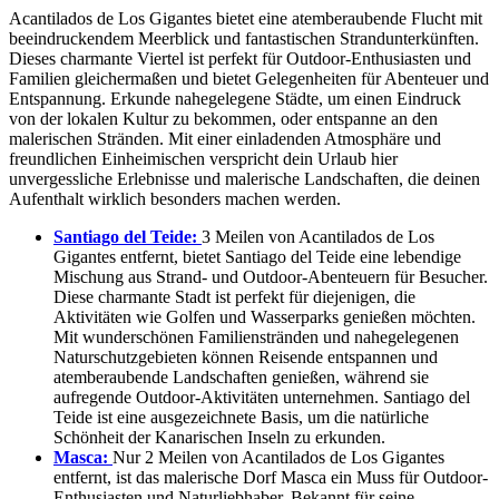
Acantilados de Los Gigantes bietet eine atemberaubende Flucht mit
beeindruckendem Meerblick und fantastischen Strandunterkünften.
Dieses charmante Viertel ist perfekt für Outdoor-Enthusiasten und
Familien gleichermaßen und bietet Gelegenheiten für Abenteuer und
Entspannung. Erkunde nahegelegene Städte, um einen Eindruck
von der lokalen Kultur zu bekommen, oder entspanne an den
malerischen Stränden. Mit einer einladenden Atmosphäre und
freundlichen Einheimischen verspricht dein Urlaub hier
unvergessliche Erlebnisse und malerische Landschaften, die deinen
Aufenthalt wirklich besonders machen werden.
Santiago del Teide:
3 Meilen von Acantilados de Los
Gigantes entfernt, bietet Santiago del Teide eine lebendige
Mischung aus Strand- und Outdoor-Abenteuern für Besucher.
Diese charmante Stadt ist perfekt für diejenigen, die
Aktivitäten wie Golfen und Wasserparks genießen möchten.
Mit wunderschönen Familienstränden und nahegelegenen
Naturschutzgebieten können Reisende entspannen und
atemberaubende Landschaften genießen, während sie
aufregende Outdoor-Aktivitäten unternehmen. Santiago del
Teide ist eine ausgezeichnete Basis, um die natürliche
Schönheit der Kanarischen Inseln zu erkunden.
Masca:
Nur 2 Meilen von Acantilados de Los Gigantes
entfernt, ist das malerische Dorf Masca ein Muss für Outdoor-
Enthusiasten und Naturliebhaber. Bekannt für seine