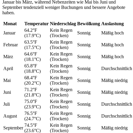
Januar bis März, während Nebenzeiten wie Mai bis Juni und
September tendenziell weniger Buchungen und bessere Angebote
haben.
Monat
Temperatur
Niederschlag
Bewölkung
Auslastung
64.2°F
Kein Regen
Januar
Sonnig
Mäßig hoch
(17.9°C)
(Trocken)
63.5°F
Kein Regen
Februar
Sonnig
Mäßig hoch
(17.5°C)
(Trocken)
64.6°F
Kein Regen
März
Sonnig
Mäßig hoch
(18.1°C)
(Trocken)
65.8°F
Kein Regen
April
Sonnig
Durchschnittlich
(18.8°C)
(Trocken)
68.4°F
Kein Regen
Mai
Sonnig
Mäßig niedrig
(20.2°C)
(Trocken)
71.2°F
Kein Regen
Juni
Sonnig
Mäßig niedrig
(21.8°C)
(Trocken)
75.0°F
Kein Regen
Juli
Sonnig
Durchschnittlich
(23.9°C)
(Trocken)
76.5°F
Kein Regen
August
Sonnig
Durchschnittlich
(24.7°C)
(Trocken)
74.5°F
Kein Regen
September
Sonnig
Mäßig niedrig
(23.6°C)
(Trocken)