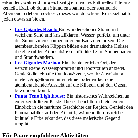
erkunden, während ihr gleichzeitig ein reiches kulturelles Erlebnis
genießt. Egal, ob du am Strand entspannen oder spannende
Abenteuer erleben möchtest, dieses wunderschöne Reiseziel hat für
jeden etwas zu bieten.
Los Gigantes Beach:
Ein wunderschöner Strand mit
weichem Sand und kristallklarem Wasser, perfekt, um unter
der Sonne zu entspannen oder ein Bad zu genießen. Die
atemberaubenden Klippen bilden eine dramatische Kulisse,
die eine ruhige Atmosphäre schafft, ideal zum Sonnenbaden
und Strandwandern.
Los Gigantes Marina:
Ein abenteuerlicher Ort, der
verschiedene Wassersportarten und Bootstouren anbietet.
Genießt die lebhafte Outdoor-Szene, wo ihr Ausrüstung
mieten, Angeltouren unternehmen oder einfach die
atemberaubende Aussicht auf die Klippen und den Ozean
bewundern könnt.
Punta Teno Lighthouse:
Ein historisches Wahrzeichen an
einer zerklüfteten Küste. Dieser Leuchtturm bietet einen
Einblick in die maritime Geschichte der Region. Genießt den
Panoramablick auf den Atlantik, während ihr das reiche
kulturelle Erbe erkundet, das diese malerische Gegend
umgibt.
Für Paare empfohlene Aktivitäten