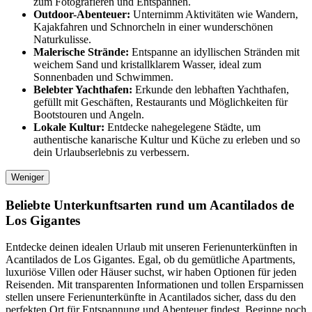
zum Fotografieren und Entspannen.
Outdoor-Abenteuer:
Unternimm Aktivitäten wie Wandern,
Kajakfahren und Schnorcheln in einer wunderschönen
Naturkulisse.
Malerische Strände:
Entspanne an idyllischen Stränden mit
weichem Sand und kristallklarem Wasser, ideal zum
Sonnenbaden und Schwimmen.
Belebter Yachthafen:
Erkunde den lebhaften Yachthafen,
gefüllt mit Geschäften, Restaurants und Möglichkeiten für
Bootstouren und Angeln.
Lokale Kultur:
Entdecke nahegelegene Städte, um
authentische kanarische Kultur und Küche zu erleben und so
dein Urlaubserlebnis zu verbessern.
Weniger
Beliebte Unterkunftsarten rund um Acantilados de
Los Gigantes
Entdecke deinen idealen Urlaub mit unseren Ferienunterkünften in
Acantilados de Los Gigantes. Egal, ob du gemütliche Apartments,
luxuriöse Villen oder Häuser suchst, wir haben Optionen für jeden
Reisenden. Mit transparenten Informationen und tollen Ersparnissen
stellen unsere Ferienunterkünfte in Acantilados sicher, dass du den
perfekten Ort für Entspannung und Abenteuer findest. Beginne noch