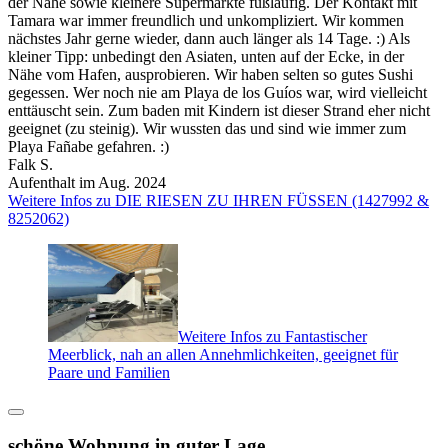
der Nähe sowie kleinere Supermärkte fußläufig. Der Kontakt mit
Tamara war immer freundlich und unkompliziert. Wir kommen
nächstes Jahr gerne wieder, dann auch länger als 14 Tage. :) Als
kleiner Tipp: unbedingt den Asiaten, unten auf der Ecke, in der
Nähe vom Hafen, ausprobieren. Wir haben selten so gutes Sushi
gegessen. Wer noch nie am Playa de los Guíos war, wird vielleicht
enttäuscht sein. Zum baden mit Kindern ist dieser Strand eher nicht
geeignet (zu steinig). Wir wussten das und sind wie immer zum
Playa Fañabe gefahren. :)
Falk S.
Aufenthalt im Aug. 2024
Weitere Infos zu DIE RIESEN ZU IHREN FÜSSEN (1427992 &
8252062)
Weitere Infos zu Fantastischer
Meerblick, nah an allen Annehmlichkeiten, geeignet für
Paare und Familien
schöne Wohnung in guter Lage