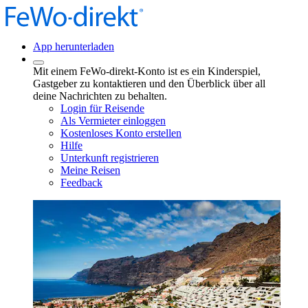
App herunterladen
Mit einem FeWo-direkt-Konto ist es ein Kinderspiel,
Gastgeber zu kontaktieren und den Überblick über all
deine Nachrichten zu behalten.
Login für Reisende
Als Vermieter einloggen
Kostenloses Konto erstellen
Hilfe
Unterkunft registrieren
Meine Reisen
Feedback