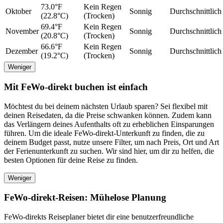
73.0°F
Kein Regen
Oktober
Sonnig
Durchschnittlich
(22.8°C)
(Trocken)
69.4°F
Kein Regen
November
Sonnig
Durchschnittlich
(20.8°C)
(Trocken)
66.6°F
Kein Regen
Dezember
Sonnig
Durchschnittlich
(19.2°C)
(Trocken)
Weniger
Mit FeWo-direkt buchen ist einfach
Möchtest du bei deinem nächsten Urlaub sparen? Sei flexibel mit
deinen Reisedaten, da die Preise schwanken können. Zudem kann
das Verlängern deines Aufenthalts oft zu erheblichen Einsparungen
führen. Um die ideale FeWo-direkt-Unterkunft zu finden, die zu
deinem Budget passt, nutze unsere Filter, um nach Preis, Ort und Art
der Ferienunterkunft zu suchen. Wir sind hier, um dir zu helfen, die
besten Optionen für deine Reise zu finden.
Weniger
FeWo-direkt-Reisen: Mühelose Planung
FeWo-direkts Reiseplaner bietet dir eine benutzerfreundliche