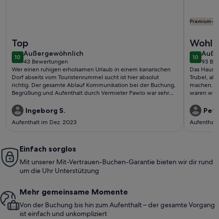
Premium-G
Weitere Infos zu Neues Penthouse (2010) mit 1 SZ. Direkt a
Weitere I
Top
Wohlfü
außergewöhnlich
auße
Außergewöhnlich
Auße
10
10
10 von 10
10 von 1
43 Bewertungen
93 Be
(43
(93
Wer einen ruhigen erholsamen Urlaub in einem kanarischen
Das Haus i
bewertungen)
bewe
Dorf abseits vom Touristenrummel sucht ist hier absolut
Trubel, ab
richtig. Der gesamte Ablauf Kommunikation bei der Buchung,
machen. Vo
Begrüßung und Aufenthalt durch Vermieter Pawlo war sehr
waren wir 
freundlich und verbindlich, nochmals vielen Dank!! Nach einer
Woche Wäschewechsel, auch nicht selbstverständlich! Die
Ingeborg S.
Petr
Wohnung ist gut ausgestattet und sehr sauber. Wir kommen
Aufenthalt im Dez. 2023
Aufenthalt
gerne wieder!
Einfach sorglos
Mit unserer Mit-Vertrauen-Buchen-Garantie bieten wir dir rund
um die Uhr Unterstützung
Mehr gemeinsame Momente
Von der Buchung bis hin zum Aufenthalt – der gesamte Vorgang
ist einfach und unkompliziert