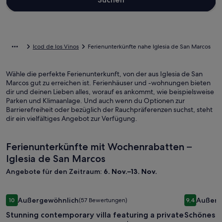
Icod de los Vinos
Ferienunterkünfte nahe Iglesia de San Marcos
Wähle die perfekte Ferienunterkunft, von der aus Iglesia de San
Marcos gut zu erreichen ist. Ferienhäuser und -wohnungen bieten
dir und deinen Lieben alles, worauf es ankommt, wie beispielsweise
Parken und Klimaanlage. Und auch wenn du Optionen zur
Barrierefreiheit oder bezüglich der Rauchpräferenzen suchst, steht
dir ein vielfältiges Angebot zur Verfügung.
Ferienunterkünfte mit Wochenrabatten –
Iglesia de San Marcos
Angebote für den Zeitraum:
6. Nov.–13. Nov.
Bildergalerie
Stunning contemporary villa featuring a private heated pool
Bilderga
Schönes u
Außergewöhnlich
Außerg
10
(57 Bewertungen)
9,4
für
für
10 von 10, Außergewöhnlich, (57 Bewertungen)
9,4 von 10
Stunning contemporary villa featuring a private
Schönes u
Stunning
Schönes