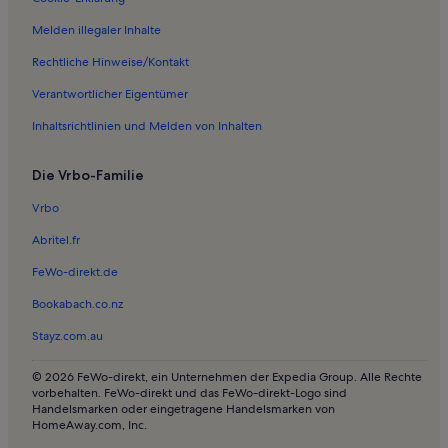
Ferienwohnungen in El Tanque
Melden illegaler Inhalte
Ferienwohnungen in San Juan del Reparo
Rechtliche Hinweise/Kontakt
Ferienwohnungen in Windhöhle
Verantwortlicher Eigentümer
Ferienwohnungen in Buen Paso
Inhaltsrichtlinien und Melden von Inhalten
Ferienwohnungen in El Guincho
Die Vrbo-Familie
Ferienwohnungen und Apartments in Strand von Los Roques
Häuser in Acantilados de los Gigantes
Vrbo
Ferienunterkünfte mit direktem Pistenzugang nahe Strand von
Abritel.fr
Masca
FeWo-direkt.de
Häuser in San Juan de la Rambla
Bookabach.co.nz
Pensionen in Muelle-Strand
Stayz.com.au
Häuser in Alcalá
Ferienwohnungen und Apartments in Alcalá
© 2026 FeWo-direkt, ein Unternehmen der Expedia Group. Alle Rechte
vorbehalten. FeWo-direkt und das FeWo-direkt-Logo sind
Resorts in Playa de los Barqueros
Handelsmarken oder eingetragene Handelsmarken von
HomeAway.com, Inc.
Häuser in Icod de los Vinos