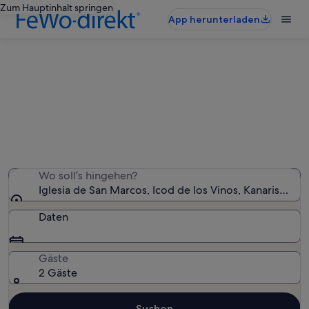
Zum Hauptinhalt springen
App herunterladen
Ferienunterkünfte nahe Iglesia de
San Marcos
Wir haben 3.040 Ferienunterkünfte gefunden. Bitte gib
deinen Reisezeitraum an, um die Verfügbarkeit zu
prüfen.
Wo soll’s hingehen?
Iglesia de San Marcos, Icod de los Vinos, Kanarische I
Daten
Gäste
2 Gäste
Suchen