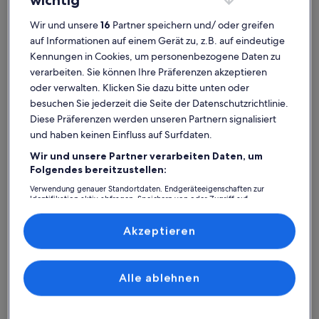
Ferienhaus
Ferienwohnung/Apartment
Ferienhütt
Wir und unsere
16
Partner speichern und/ oder greifen
auf Informationen auf einem Gerät zu, z.B. auf eindeutige
Iglesia de San Marcos: Finde
Kennungen in Cookies, um personenbezogene Daten zu
verarbeiten. Sie können Ihre Präferenzen akzeptieren
deine perfekte Unterkunft
oder verwalten. Klicken Sie dazu bitte unten oder
besuchen Sie jederzeit die Seite der Datenschutzrichtlinie.
Weitere Infos zu SOL BAY Waterfront Apartment
Diese Präferenzen werden unseren Partnern signalisiert
und haben keinen Einfluss auf Surfdaten.
Wir und unsere Partner verarbeiten Daten, um
Folgendes bereitzustellen:
Verwendung genauer Standortdaten. Endgeräteeigenschaften zur
Identifikation aktiv abfragen. Speichern von oder Zugriff auf
Informationen auf einem Endgerät. Personalisierte Werbung und
Inhalte, Messung von Werbeleistung und der Performance von Inhalten,
Zielgruppenforschung sowie Entwicklung und Verbesserung von
Akzeptieren
Angeboten.
Liste der Partner (Lieferanten)
Alle ablehnen