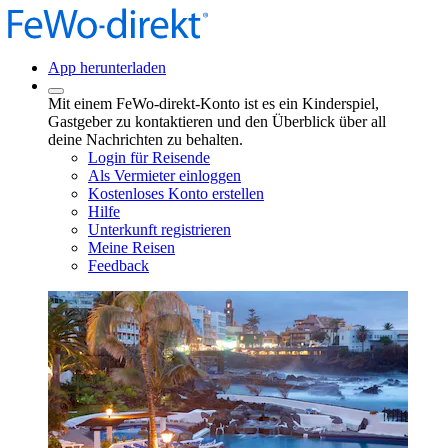
App herunterladen
Mit einem FeWo-direkt-Konto ist es ein Kinderspiel,
Gastgeber zu kontaktieren und den Überblick über all
deine Nachrichten zu behalten.
Login für Reisende
Als Vermieter einloggen
Kostenloses Konto erstellen
Hilfe
Unterkunft registrieren
Meine Reisen
Feedback