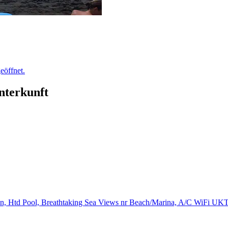
eöffnet.
Unterkunft
on, Htd Pool, Breathtaking Sea Views nr Beach/Marina, A/C WiFi U