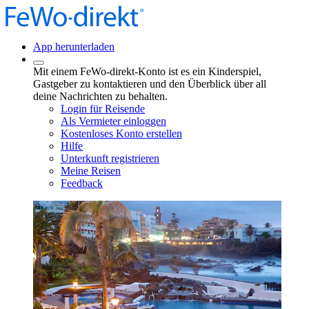
App herunterladen
Mit einem FeWo-direkt-Konto ist es ein Kinderspiel,
Gastgeber zu kontaktieren und den Überblick über all
deine Nachrichten zu behalten.
Login für Reisende
Als Vermieter einloggen
Kostenloses Konto erstellen
Hilfe
Unterkunft registrieren
Meine Reisen
Feedback