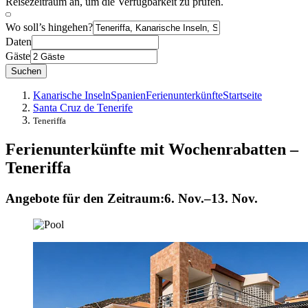
Reisezeitraum an, um die Verfügbarkeit zu prüfen.
Wo soll’s hingehen?
Daten
Gäste
Suchen
Kanarische Inseln
Spanien
Ferienunterkünfte
Startseite
Santa Cruz de Tenerife
Teneriffa
Ferienunterkünfte mit Wochenrabatten –
Teneriffa
Angebote für den Zeitraum:
6. Nov.–13. Nov.