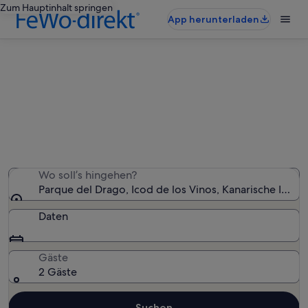
Zum Hauptinhalt springen
App herunterladen
Ferienunterkünfte nahe Parque del
Drago
Wir haben 650 Ferienunterkünfte gefunden. Bitte gib
deinen Reisezeitraum an, um die Verfügbarkeit zu
prüfen.
Wo soll’s hingehen?
Parque del Drago, Icod de los Vinos, Kanarische Inseln
Daten
Gäste
2 Gäste
Suchen