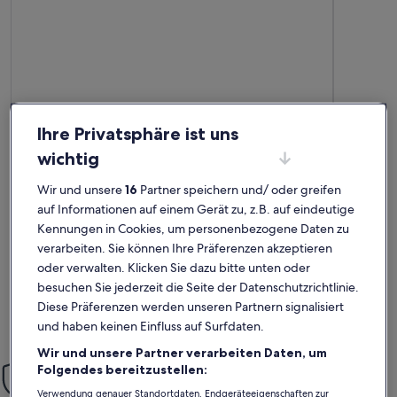
Ihre Privatsphäre ist uns
wichtig
Weitere Infos zu SOL BAY Waterfront Apartment
Weitere I
Tolles Appartement mit sehr großer
Sehr s
Wir und unsere
16
Partner speichern und/ oder greifen
außergewöhnlich
auße
Terrasse/Balkon
Außergewöhnlich
Auße
10
10
10 von 10
10 von 1
51 Bewertungen
4 Bew
auf Informationen auf einem Gerät zu, z.B. auf eindeutige
(51
(4
Wir hatten eine schöne Zeit in dem Appartement. Sehr
Sehr schön
Kennungen in Cookies, um personenbezogene Daten zu
bewertungen)
bewe
sauber und schön. Der Ausblick aufs Meer war
was man br
verarbeiten. Sie können Ihre Präferenzen akzeptieren
beeindruckend. In der Wohnung ist alles was man braucht.
direkt vor 
Waschmaschine, Sonnenliegen, … .
freundlich
oder verwalten. Klicken Sie dazu bitte unten oder
Empfehlung
besuchen Sie jederzeit die Seite der Datenschutzrichtlinie.
Bärbel L.
Alex
Diese Präferenzen werden unseren Partnern signalisiert
Aufenthalt im März 2025
Aufenthalt
und haben keinen Einfluss auf Surfdaten.
Wir und unsere Partner verarbeiten Daten, um
Einfach sorglos
Folgendes bereitzustellen:
Mit unserer Mit-Vertrauen-Buchen-Garantie bieten wir dir rund
Verwendung genauer Standortdaten. Endgeräteeigenschaften zur