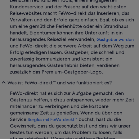
benutzerfreundlichen Tools, einem engagierten
Kundenservice und der Präsenz auf den wichtigsten
Reisewebsites macht FeWo-direkt das Inserieren, das
Verwalten und den Erfolg ganz einfach. Egal, ob es sich
um eine gemütliche Ferienhütte oder ein Strandhaus
handelt, Eigentümer können ihre Unterkunft in ein
herausragendes Reiseziel verwandeln,
Gastgeber werden
und FeWo-direkt die schwere Arbeit auf dem Weg zum
Erfolg erledigen lassen. Gastgeber, die schnell und
zuverlässig kommunizieren und konsistent ein
herausragendes Gästeerlebnis bieten, verdienen
zusätzlich das Premium-Gastgeber-Logo.
Was ist FeWo-direkt™ und wie funktioniert es?
FeWo-direkt hat es sich zur Aufgabe gemacht, den
Gästen zu helfen, sich zu entspannen, wieder mehr Zeit
miteinander zu verbringen und die kostbare
gemeinsame Zeit zu genießen. Wenn du über den
Service
buchst, hast du die
Sorglos mit FeWo-direkt™
Gewissheit, dass du geschützt bist und dass wir unser
Bestes tun werden, um das Problem zu lösen, falls
etwas schiefgeht. Wenn ein wichtiges Problem