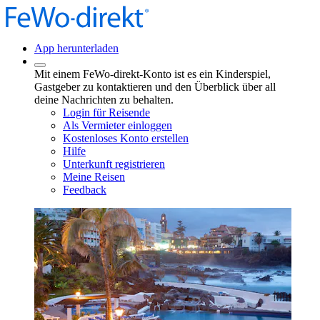
App herunterladen
Mit einem FeWo-direkt-Konto ist es ein Kinderspiel,
Gastgeber zu kontaktieren und den Überblick über all
deine Nachrichten zu behalten.
Login für Reisende
Als Vermieter einloggen
Kostenloses Konto erstellen
Hilfe
Unterkunft registrieren
Meine Reisen
Feedback