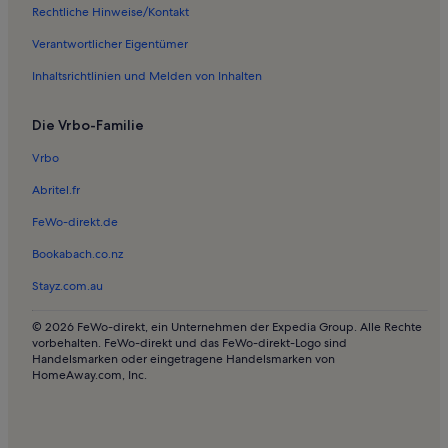
Ferienwohnungen in Vulkan Chinyero
Rechtliche Hinweise/Kontakt
Ferienwohnungen in Antiker Drachenbaum
Verantwortlicher Eigentümer
Ferienwohnungen in Windhöhle
Inhaltsrichtlinien und Melden von Inhalten
Ferienwohnungen in El Amparo
Die Vrbo-Familie
Ferienwohnungen in Strand des Fraile
Ferienwohnungen in Strand von Las Arenas
Vrbo
Ferienwohnungen in Isla Baja
Abritel.fr
Ferienwohnungen in Los Silos
FeWo-direkt.de
Ferienwohnungen in Valle de Arriba
Bookabach.co.nz
Ferienwohnungen in Buenavista del Norte
Stayz.com.au
Ferienwohnungen in Jachthafen Los Gigantes
© 2026 FeWo-direkt, ein Unternehmen der Expedia Group. Alle Rechte
Ferienwohnungen in Genovés
vorbehalten. FeWo-direkt und das FeWo-direkt-Logo sind
Handelsmarken oder eingetragene Handelsmarken von
Ferienwohnungen in Strand von San Marcos
HomeAway.com, Inc.
Ferienwohnungen in La Tierra del Trigo
Ferienwohnungen in Moreno-Strand