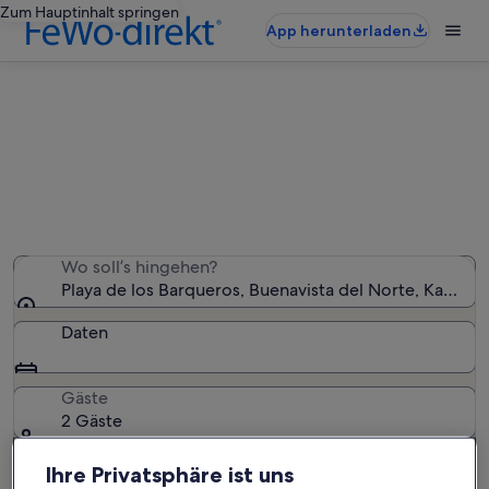
Zum Hauptinhalt springen
App herunterladen
Finde Resorts nahe Playa de los
Barqueros
Wir haben 1 Resorts gefunden – gib deinen
Reisezeitraum ein, um die Verfügbarkeit zu prüfen
Wo soll’s hingehen?
Playa de los Barqueros, Buenavista del Norte, Kanarisc
Daten
Gäste
2 Gäste
Ihre Privatsphäre ist uns
Suchen