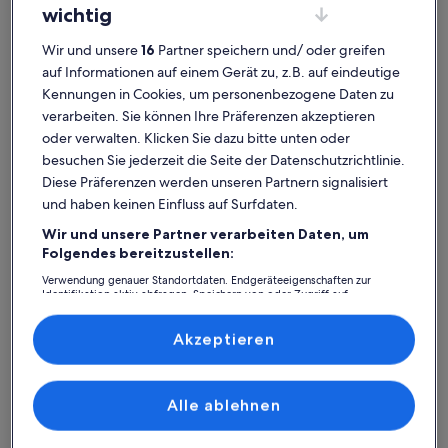
wichtig
Wir und unsere
16
Partner speichern und/ oder greifen
auf Informationen auf einem Gerät zu, z.B. auf eindeutige
Kennungen in Cookies, um personenbezogene Daten zu
Buenavista del Norte
Resorts in Playa de los Barqueros
verarbeiten. Sie können Ihre Präferenzen akzeptieren
Playa de los Barqueros: Entdecke
oder verwalten. Klicken Sie dazu bitte unten oder
Resorts
besuchen Sie jederzeit die Seite der Datenschutzrichtlinie.
Diese Präferenzen werden unseren Partnern signalisiert
und haben keinen Einfluss auf Surfdaten.
Weitere Infos zu Schöne Wohnung im Paradies
Wir und unsere Partner verarbeiten Daten, um
Folgendes bereitzustellen:
Verwendung genauer Standortdaten. Endgeräteeigenschaften zur
Identifikation aktiv abfragen. Speichern von oder Zugriff auf
Informationen auf einem Endgerät. Personalisierte Werbung und
Inhalte, Messung von Werbeleistung und der Performance von Inhalten,
Zielgruppenforschung sowie Entwicklung und Verbesserung von
Akzeptieren
Angeboten.
Liste der Partner (Lieferanten)
Alle ablehnen