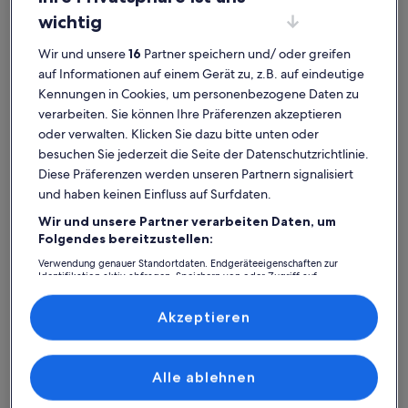
wichtig
Wir und unsere
16
Partner speichern und/ oder greifen
auf Informationen auf einem Gerät zu, z.B. auf eindeutige
Ørestad
Pensionen in Royal Arena
Kennungen in Cookies, um personenbezogene Daten zu
verarbeiten. Sie können Ihre Präferenzen akzeptieren
Pensionen mit Top-
oder verwalten. Klicken Sie dazu bitte unten oder
Bewertungen – Royal Arena
besuchen Sie jederzeit die Seite der Datenschutzrichtlinie.
Diese Präferenzen werden unseren Partnern signalisiert
und haben keinen Einfluss auf Surfdaten.
Weitere Infos zu Rosenborg Hotel Apartments
Weitere I
Wir und unsere Partner verarbeiten Daten, um
Folgendes bereitzustellen:
Verwendung genauer Standortdaten. Endgeräteeigenschaften zur
Identifikation aktiv abfragen. Speichern von oder Zugriff auf
Informationen auf einem Endgerät. Personalisierte Werbung und
Inhalte, Messung von Werbeleistung und der Performance von Inhalten,
Zielgruppenforschung sowie Entwicklung und Verbesserung von
Akzeptieren
Angeboten.
Liste der Partner (Lieferanten)
Alle ablehnen