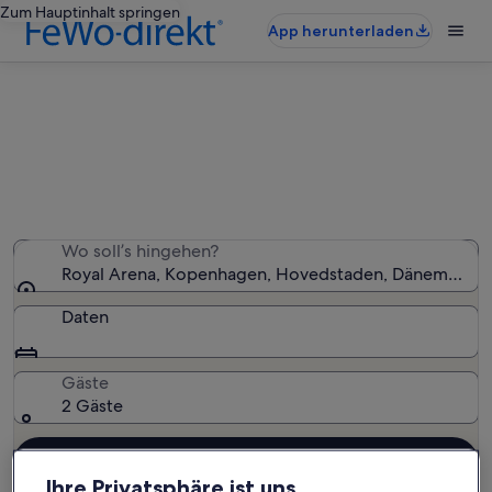
Zum Hauptinhalt springen
App herunterladen
Finde Pensionen nahe Royal Arena
Wir haben 2 Pensionen gefunden – gib deinen
Reisezeitraum ein, um die Verfügbarkeit zu prüfen
Wo soll’s hingehen?
Royal Arena, Kopenhagen, Hovedstaden, Dänemark
Daten
Gäste
2 Gäste
Suchen
Ihre Privatsphäre ist uns