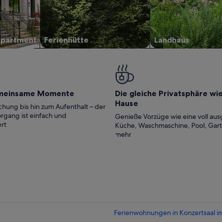
Apartment
Ferienhütte
Landhaus
meinsame Momente
Die gleiche Privatsphäre wi
Hause
hung bis hin zum Aufenthalt – der
rgang ist einfach und
Genieße Vorzüge wie eine voll aus
rt
Küche, Waschmaschine, Pool, Gar
mehr
Ferienwohnungen in Konzertsaal im