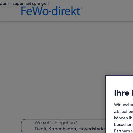
Zum Hauptinhalt springen
Fin
Ihre
Wir haben 2 Bed and Br
Wir und u
z.B. auf 
können Ihr
Wo soll’s hingehen?
besuchen S
Partnern s