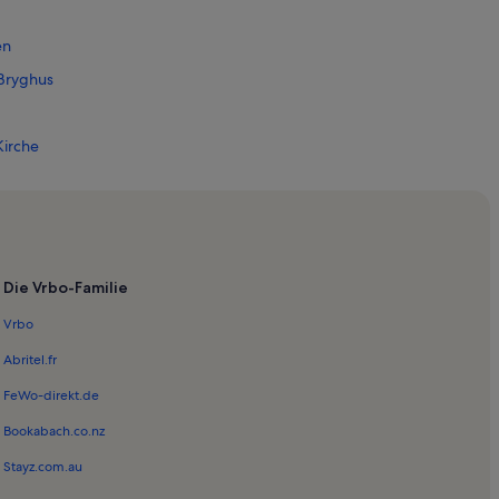
en
 Bryghus
Kirche
 Dänisches Zeughausmuseum
 Museum
Die Vrbo-Familie
he
Vrbo
gliche Bibliothek
Abritel.fr
FeWo-direkt.de
olaj
Bookabach.co.nz
Stayz.com.au
openhagen