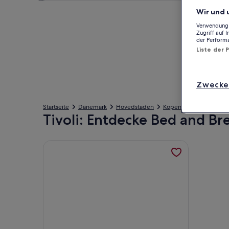
Wir und 
Verwendung g
Zugriff auf 
der Perform
Liste der 
Zwecke
Startseite
Dänemark
Hovedstaden
Kopenhagen Kommun
Tivoli: Entdecke Bed and Br
Weitere Informationen zu A-Z LIVING , werden in