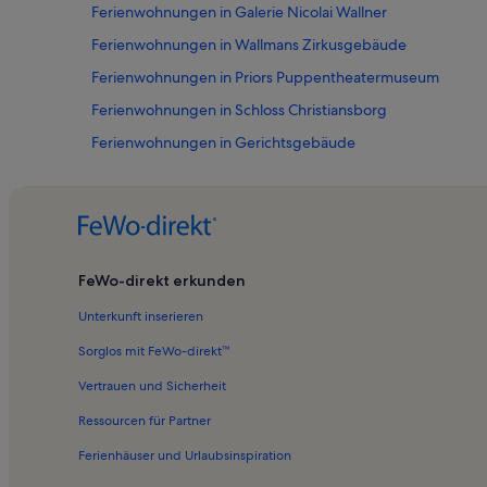
Ferienwohnungen in Galerie Nicolai Wallner
Ferienwohnungen in Wallmans Zirkusgebäude
Ferienwohnungen in Priors Puppentheatermuseum
Ferienwohnungen in Schloss Christiansborg
Ferienwohnungen in Gerichtsgebäude
Ferienwohnungen in Copenhagen City Centre
Ferienwohnungen in Israels Plads
Ferienwohnungen in Hovedbiblioteket
Ferienwohnungen in Dänisches Jüdisches Museum
FeWo-direkt erkunden
Ferienwohnungen in Tycho Brahe Planetarium
Unterkunft inserieren
Ferienwohnungen in Helligåndskirken
Sorglos mit FeWo-direkt™
Ferienwohnungen in Hans Christian Andersen Märchenha
Vertrauen und Sicherheit
Ferienwohnungen in Øksnehallen
Ressourcen für Partner
Ferienwohnungen in Christianshavn
Ferienhäuser und Urlaubsinspiration
Ferienwohnungen in Christians Kirche