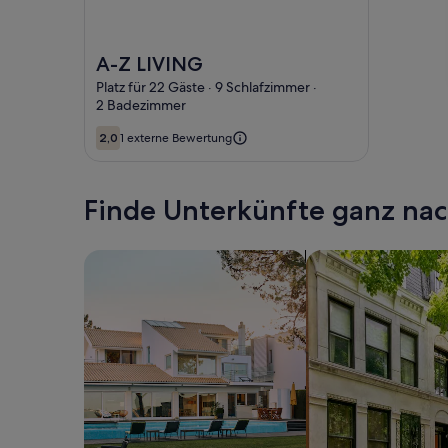
Foto von A-Z LIVING
A-Z LIVING
Platz für 22 Gäste · 9 Schlafzimmer ·
2 Badezimmer
2,0
1 externe Bewertung
2,0 von 10
Finde Unterkünfte ganz n
Suche nach Ferienhäusern
Suche nach Ferien