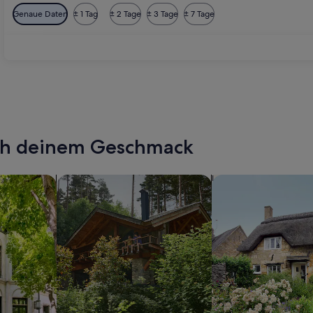
Genaue Daten
± 1 Tag
± 2 Tage
± 3 Tage
± 7 Tage
ach deinem Geschmack
wohnungen oder Apartments
Suche nach Ferienhütten
Suche nach Landhäu