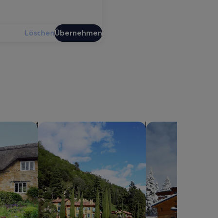
Löschen
Übernehmen
sern
Suche nach Villen
Suche nach Chalets