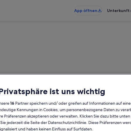
App öffnen
Unterkunft 
de Bed and Breakfasts nahe Ti
 Privatsphäre ist uns wichtig
eakfasts gefunden – gib deinen Re
nsere
16
Partner speichern und/ oder greifen auf Informationen auf ein
Verfügbarkeit zu prüfen
eindeutige Kennungen in Cookies, um personenbezogene Daten zu verarb
e Präferenzen akzeptieren oder verwalten. Klicken Sie dazu bitte unten
Daten
G
ie jederzeit die Seite der Datenschutzrichtlinie. Diese Präferenzen we
2 
ignalisiert und haben keinen Einfluss auf Surfdaten.