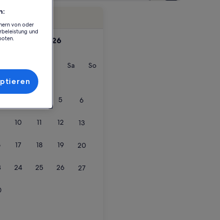
n:
Flexible Daten
chern von oder
rbeleistung und
boten.
September 2026
nstag
Mittwoch
Donnerstag
Freitag
Samstag
Sonntag
Mi
Do
Fr
Sa
So
ptieren
3
4
5
6
10
11
12
13
6
17
18
19
20
3
24
25
26
27
0