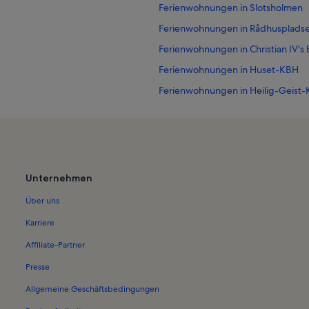
Ferienwohnungen in Slotsholmen
Ferienwohnungen in Rådhusplads
Ferienwohnungen in Christian IV's
Ferienwohnungen in Huset-KBH
Ferienwohnungen in Heilig-Geist-
Ferienwohnungen in Königliches
Ferienwohnungen in DGI-byen
Ferienwohnungen in Københavns
Ferienwohnungen in Børsen
Unternehmen
Ferienwohnungen in Christianskirc
Über uns
Ferienwohnungen in Dänische Köni
Karriere
us
Ferienwohnungen in Folketinget
Affiliate-Partner
Ferienwohnungen in Kunsthalle Nik
Presse
Ferienwohnungen in Højbro Plads
Allgemeine Geschäftsbedingungen
Ferienwohnungen in Synagoge K