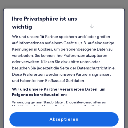
Ihre Privatsphäre ist uns
wichtig
Hellerup
Häuser in Hellerup Strand
Hellerup Strand: Entdecke
Wir und unsere
16
Partner speichern und/ oder greifen
auf Informationen auf einem Gerät zu, z.B. auf eindeutige
Häuser
Kennungen in Cookies, um personenbezogene Daten zu
verarbeiten. Sie können Ihre Präferenzen akzeptieren
Weitere Infos zu Kopenhagen-Villa in der Nähe von Strand u
Weitere In
oder verwalten. Klicken Sie dazu bitte unten oder
besuchen Sie jederzeit die Seite der Datenschutzrichtlinie.
Diese Präferenzen werden unseren Partnern signalisiert
und haben keinen Einfluss auf Surfdaten.
Wir und unsere Partner verarbeiten Daten, um
Folgendes bereitzustellen:
Verwendung genauer Standortdaten. Endgeräteeigenschaften zur
Identifikation aktiv abfragen. Speichern von oder Zugriff auf
Informationen auf einem Endgerät. Personalisierte Werbung und
Inhalte, Messung von Werbeleistung und der Performance von Inhalten,
Zielgruppenforschung sowie Entwicklung und Verbesserung von
Akzeptieren
Angeboten.
Liste der Partner (Lieferanten)