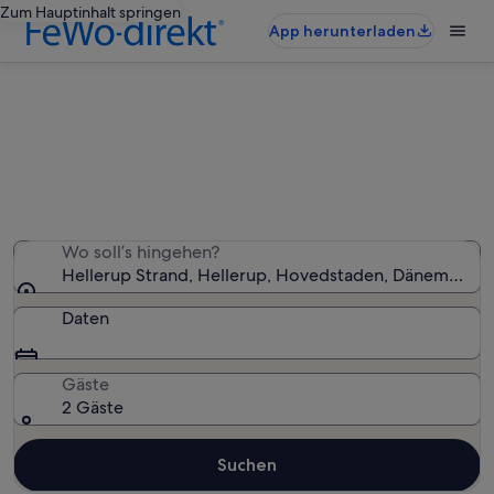
Zum Hauptinhalt springen
App herunterladen
Finde Häuser nahe Hellerup Strand
Wir haben 80 Häuser gefunden – gib deinen
Reisezeitraum ein, um die Verfügbarkeit zu prüfen
Wo soll’s hingehen?
Hellerup Strand, Hellerup, Hovedstaden, Dänemark
Daten
Gäste
2 Gäste
Suchen