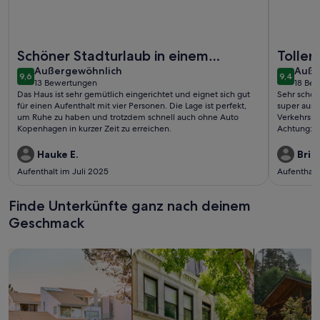
Weitere Infos zu Klassische Architektur mit einem geschloss
Weitere In
Schöner Stadturlaub in einem
Toller
außergewöhnlich
auße
gemütlichen Haus
Außergewöhnlich
Auße
9,6
9,4
9,6 von 10
9,4 von 
13 Bewertungen
18 Be
(13
(18
Das Haus ist sehr gemütlich eingerichtet und eignet sich gut
Sehr schön
bewertungen)
bewe
für einen Aufenthalt mit vier Personen. Die Lage ist perfekt,
super ausg
um Ruhe zu haben und trotzdem schnell auch ohne Auto
Verkehrsmit
Kopenhagen in kurzer Zeit zu erreichen.
Achtung: a
Parkscheib
Ausflüge a
Hauke E.
Britt
unkomplizie
Aufenthalt im Juli 2025
Aufenthalt
Finde Unterkünfte ganz nach deinem
Geschmack
Suche nach Ferienhäusern
Suche nach Ferienwohnungen oder 
Suche nach 