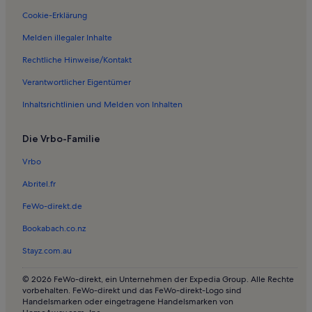
Ferienwohnungen in Kathedrale St. Ansgar
Cookie-Erklärung
Ferienwohnungen in Charlottenlund Strandpark
Melden illegaler Inhalte
Ferienwohnungen in Palmenhaus
Rechtliche Hinweise/Kontakt
Ferienwohnungen in Schloss Charlottenlund
Verantwortlicher Eigentümer
Ferienwohnungen in Faelledparken
Inhaltsrichtlinien und Melden von Inhalten
Ferienwohnungen in Designmuseum Danmark
Die Vrbo-Familie
Ferienwohnungen in Kastelskirche
Ferienwohnungen in Paintball Arena
Vrbo
Ferienwohnungen in Kopenhagen
Abritel.fr
Ferienwohnungen in Dänemarks Aquarium
FeWo-direkt.de
Ferienwohnungen in Mod Lyset
Bookabach.co.nz
Ferienwohnungen in Svanemølle Strand
Stayz.com.au
Ferienwohnungen in Kastellet
© 2026 FeWo-direkt, ein Unternehmen der Expedia Group. Alle Rechte
Ferienwohnungen in Stadion Parken
vorbehalten. FeWo-direkt und das FeWo-direkt-Logo sind
Handelsmarken oder eingetragene Handelsmarken von
Ferienwohnungen in Dyssegård