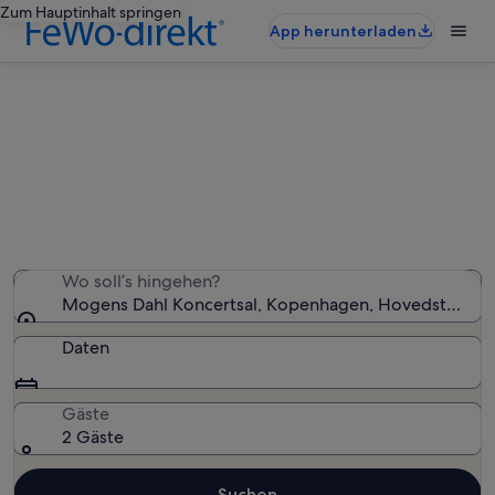
Zum Hauptinhalt springen
App herunterladen
Ferienunterkünfte nahe Mogens
Dahl Koncertsal
Wir haben 918 Ferienunterkünfte gefunden. Bitte gib
deinen Reisezeitraum an, um die Verfügbarkeit zu
prüfen.
Wo soll’s hingehen?
Mogens Dahl Koncertsal, Kopenhagen, Hovedstaden,
Daten
Gäste
2 Gäste
Suchen