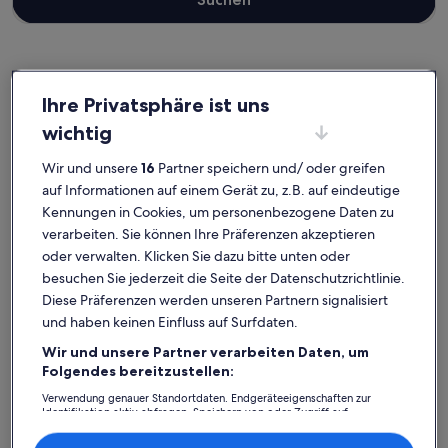
Islands Brygge
Ferienunterkünfte nahe Mogens Dahl Koncertsal
Ihre Privatsphäre ist uns
wichtig
Stöbere in unserer Auswahl an privaten Ferienunterkünften nahe
Mogens Dahl Koncertsal, die einfach zum Wohlfühlen einladen.
Wir und unsere
16
Partner speichern und/ oder greifen
Egal, ob du mit Freunden, Familie oder Haustieren unterwegs bist,
auf Informationen auf einem Gerät zu, z.B. auf eindeutige
Ferienunterkünfte verfügen über die Annehmlichkeiten, die deine
Kennungen in Cookies, um personenbezogene Daten zu
Bedürfnisse erfüllen. Darunter zum Beispiel Klimaanlage und
verarbeiten. Sie können Ihre Präferenzen akzeptieren
Kabelfernsehen. Wovon du auch träumst, du findest bestimmt die
oder verwalten. Klicken Sie dazu bitte unten oder
Unterkunft, die allen gefällt und allen Bedürfnissen gerecht wird –
dir steht ein vielfältiges Angebot mit allerlei Optionen zur
besuchen Sie jederzeit die Seite der Datenschutzrichtlinie.
Verfügung, einschließlich Optionen, die geeignet für Nichtraucher
Diese Präferenzen werden unseren Partnern signalisiert
sind oder über barrierarme Ausstattung verfügen.
und haben keinen Einfluss auf Surfdaten.
Wir und unsere Partner verarbeiten Daten, um
Folgendes bereitzustellen:
Finde Unterkünfte ganz nach deinem
Verwendung genauer Standortdaten. Endgeräteeigenschaften zur
Geschmack
Identifikation aktiv abfragen. Speichern von oder Zugriff auf
Informationen auf einem Endgerät. Personalisierte Werbung und
Inhalte, Messung von Werbeleistung und der Performance von Inhalten,