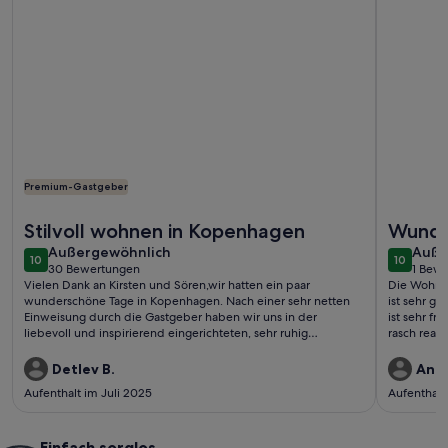
Premium-Gastgeber
Weitere Infos zu Charming Apartment Near City Center Of
Weitere I
Stilvoll wohnen in Kopenhagen
Wunde
außergewöhnlich
auße
Außergewöhnlich
Wohnu
Auße
10
10
10 von 10
10 von 1
30 Bewertungen
1 Bew
(30
(1
Vielen Dank an Kirsten und Sören,wir hatten ein paar
Die Wohnun
bewertungen)
bewe
wunderschöne Tage in Kopenhagen. Nach einer sehr netten
ist sehr gr
Einweisung durch die Gastgeber haben wir uns in der
ist sehr f
liebevoll und inspirierend eingerichteten, sehr ruhig
rasch reag
gelegenen Wohnung rundum wohlgefühlt.Gerne
wieder!Detlev und Eike
Detlev B.
Andr
Aufenthalt im Juli 2025
Aufenthalt
Einfach sorglos