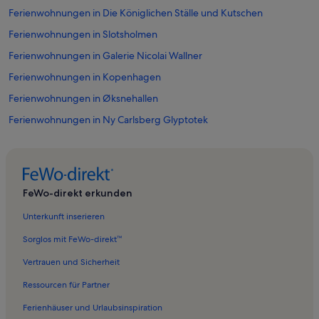
Ferienwohnungen in Die Königlichen Ställe und Kutschen
Ferienwohnungen in Slotsholmen
Ferienwohnungen in Galerie Nicolai Wallner
Ferienwohnungen in Kopenhagen
Ferienwohnungen in Øksnehallen
Ferienwohnungen in Ny Carlsberg Glyptotek
Ferienwohnungen in Kopenhagen
Ferienwohnungen in Christianskirche
Ferienwohnungen in Christianshavn
FeWo-direkt erkunden
Ferienwohnungen in Hafenbäder Islands Brygge
Unterkunft inserieren
Ferienwohnungen in Overgaden
Sorglos mit FeWo-direkt™
Ferienwohnungen in Kødbyen
Vertrauen und Sicherheit
Ferienunterkünfte nahe Kopenhagen Hauptbahnhof
Ressourcen für Partner
Ferienwohnungen in Tivoli
Ferienhäuser und Urlaubsinspiration
Ferienwohnungen in Christian IV's Bryghus