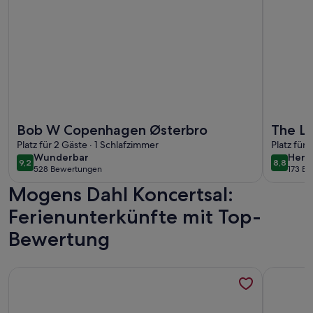
Weitere Infos zu Bob W Copenhagen Østerbro
Weitere I
Bob W Copenhagen Østerbro
The La
Platz für 2 Gäste · 1 Schlafzimmer
Daniel
Platz für 
wunderbar
herv
Wunderbar
Herv
9,2
8,8
9,2 von 10
8,8 von 
528 Bewertungen
173 B
(528
(173
Mogens Dahl Koncertsal:
bewertungen)
bewe
Ferienunterkünfte mit Top-
Bewertung
Weitere Infos zu Charming Apartment Near City Center Of
Weitere I