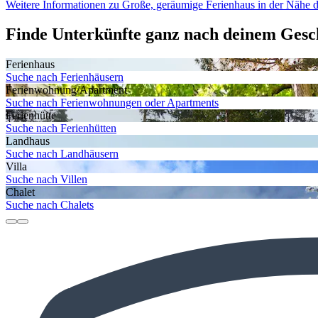
Weitere Informationen zu Große, geräumige Ferienhaus in der Nähe
Finde Unterkünfte ganz nach deinem Ges
Ferienhaus
Suche nach Ferienhäusern
Ferienwohnung/Apartment
Suche nach Ferienwohnungen oder Apartments
Ferienhütte
Suche nach Ferienhütten
Landhaus
Suche nach Landhäusern
Villa
Suche nach Villen
Chalet
Suche nach Chalets