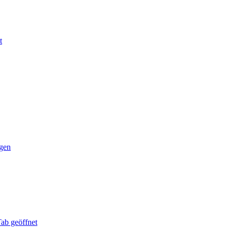
t
agen
ab geöffnet