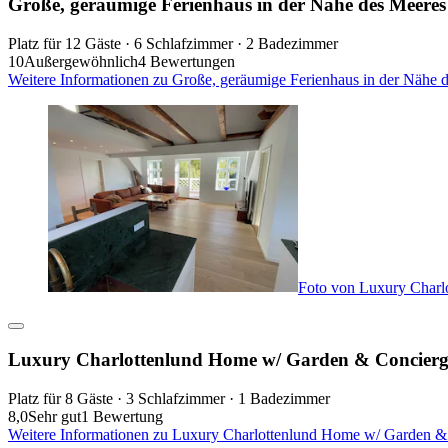
Große, geräumige Ferienhaus in der Nähe des Meer
Platz für 12 Gäste · 6 Schlafzimmer · 2 Badezimmer
10
Außergewöhnlich
4 Bewertungen
Weitere Informationen zu Große, geräumige Ferienhaus in der Nähe
Foto von Luxury Charl
Luxury Charlottenlund Home w/ Garden & Concierge
Platz für 8 Gäste · 3 Schlafzimmer · 1 Badezimmer
8,0
Sehr gut
1 Bewertung
Weitere Informationen zu Luxury Charlottenlund Home w/ Garden & 