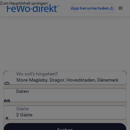
Zum Hauptinhalt springen
App herunterladen
Ferienwohnungen & Ferienhäuser
in Store Magleby
Wir haben 797 Ferienunterkünfte gefunden. Bitte gib
deinen Reisezeitraum an, um die Verfügbarkeit zu
prüfen.
Wo soll’s hingehen?
Store Magleby, Dragor, Hovedstaden, Dänemark
Daten
Gäste
2 Gäste
Suchen