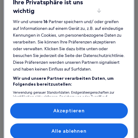
Ihre Privatsphäre ist uns
wichtig
Wir und unsere
16
Partner speichern und/ oder greifen
auf Informationen auf einem Gerät zu, z.B. auf eindeutige
Kennungen in Cookies, um personenbezogene Daten zu
verarbeiten. Sie können Ihre Präferenzen akzeptieren
oder verwalten. Klicken Sie dazu bitte unten oder
besuchen Sie jederzeit die Seite der Datenschutzrichtlinie.
Weitere Infos zu Ruhe und Frieden nahe der Stadt
Weitere In
Ruhe und Frieden nahe der Stadt
Cosy vi
Diese Präferenzen werden unseren Partnern signalisiert
und haben keinen Einfluss auf Surfdaten.
Platz für 2 Gäste · 1 Schlafzimmer · 1 Badezimmer
Platz für
außergewöhnlich
auße
Außergewöhnlich
Auße
10
9,6
Wir und unsere Partner verarbeiten Daten, um
10 von 10
9,6 von 
2 Bewertungen
4 ext
(2
Folgendes bereitzustellen:
Store Magleby:
bewertungen)
Verwendung genauer Standortdaten. Endgeräteeigenschaften zur
Identifikation aktiv abfragen. Speichern von oder Zugriff auf
Ferienunterkünfte mit Top-
Informationen auf einem Endgerät. Personalisierte Werbung und
Inhalte, Messung von Werbeleistung und der Performance von Inhalten,
Bewertung
Zielgruppenforschung sowie Entwicklung und Verbesserung von
Akzeptieren
Angeboten.
Liste der Partner (Lieferanten)
Weitere Infos zu Charming Apartment Near City Center Of
Weitere I
Alle ablehnen