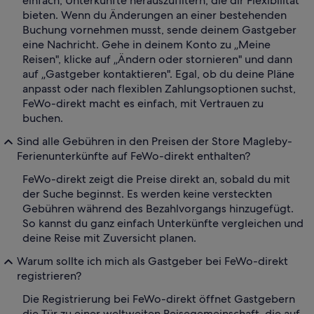
einfach, Unterkünfte herauszufiltern, die dir Flexibilität
bieten. Wenn du Änderungen an einer bestehenden
Buchung vornehmen musst, sende deinem Gastgeber
eine Nachricht. Gehe in deinem Konto zu „Meine
Reisen", klicke auf „Ändern oder stornieren" und dann
auf „Gastgeber kontaktieren". Egal, ob du deine Pläne
anpasst oder nach flexiblen Zahlungsoptionen suchst,
FeWo-direkt macht es einfach, mit Vertrauen zu
buchen.
Sind alle Gebühren in den Preisen der Store Magleby-
Ferienunterkünfte auf FeWo-direkt enthalten?
FeWo-direkt zeigt die Preise direkt an, sobald du mit
der Suche beginnst. Es werden keine versteckten
Gebühren während des Bezahlvorgangs hinzugefügt.
So kannst du ganz einfach Unterkünfte vergleichen und
deine Reise mit Zuversicht planen.
Warum sollte ich mich als Gastgeber bei FeWo-direkt
registrieren?
Die Registrierung bei FeWo-direkt öffnet Gastgebern
die Tür zu einer weltweiten Reisegemeinschaft, die auf