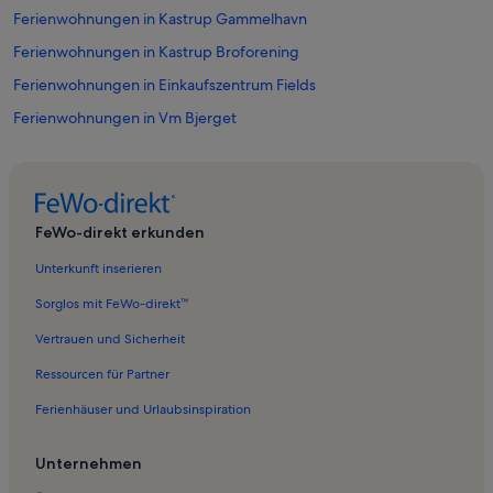
Ferienwohnungen in Kastrup Gammelhavn
Ferienwohnungen in Kastrup Broforening
Ferienwohnungen in Einkaufszentrum Fields
Ferienwohnungen in Vm Bjerget
Ferienwohnungen in Tårnby
Ferienwohnungen in Amager Hospital
Ferienwohnungen in Ørestad
FeWo-direkt erkunden
Ferienwohnungen in Bella Center
Unterkunft inserieren
Ferienwohnungen in Kastrupfort
Sorglos mit FeWo-direkt™
Ferienwohnungen in Kopenhagen
Vertrauen und Sicherheit
Ferienwohnungen in Dragør Strand
Ressourcen für Partner
Ferienwohnungen in Dragor
Ferienhäuser und Urlaubsinspiration
Ferienwohnungen in Kastrup Strandpark
Ferienwohnungen in Kastrup Søbad
Unternehmen
Ferienwohnungen in Kastrup