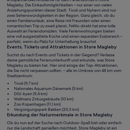
Magleby. Die Einkaufsmöglichkeiten – nur einer von vielen
Anziehungspunkten dieser Stadt. Tivoli und Nyhavn sind nur
zwei Sehenswürdigkeiten in der Region. Ganz gleich, ob du
einen Familienurlaub, eine Reise mit Freunden oder einen
romantischen Trip zu zweit planst, FeWo-direkt hat eine tolle
Auswahl an Feriendomizilen. Viele Ferienwohnungen bieten
eine voll ausgestattete Küche und einen separaten Essbereich –
perfekt, wenn du Platz für Unterhaltung brauchst.
Events, Tickets und Attraktionen in Store Magleby
Suchst du nach Events und Tickets in der Gegend? Verlasse
deine gemütliche Ferienunterkunft und erkunde, was Store
Magleby zu bieten hat. Hier sind einige der Top-Attraktionen,
die Sie nicht verpassen sollten, – alle im Umkreis von 48 km vom
Stadtzentrum:
Tivoli (9,7 km)
Nationales Aquarium Dänemark (5 km)
DGI-byen (9,4 km)
Wallmans Zirkusgebäude (10 km)
Zoo Kopenhagen (11,1 km)
Vergüngungspark Bakken (20,3 km)
Erkundung der Naturmerkmale in Store Magleby
Ob du nun auf der Suche nach Outdoor-Spaß bist oder einfach
nur die Landschaft genießen möchtest, Store Magleby ist ein