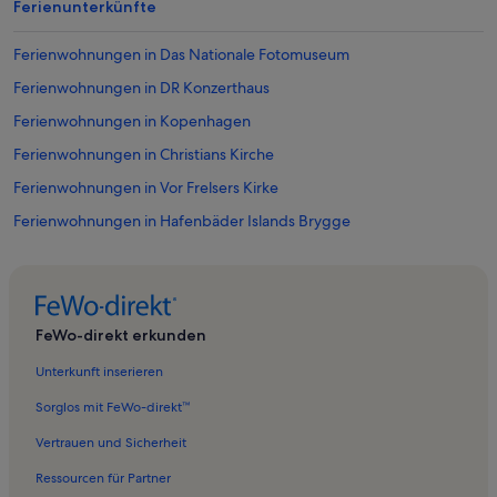
Ferienunterkünfte
Ferienwohnungen in Das Nationale Fotomuseum
Ferienwohnungen in DR Konzerthaus
Ferienwohnungen in Kopenhagen
Ferienwohnungen in Christians Kirche
Ferienwohnungen in Vor Frelsers Kirke
Ferienwohnungen in Hafenbäder Islands Brygge
Ferienwohnungen in Amager Strandpark
Ferienwohnungen in Lille Mølle
Ferienwohnungen in Sundbyerne
FeWo-direkt erkunden
Ferienwohnungen in Altes Dock
Unterkunft inserieren
Ferienwohnungen in Christianshavn
Sorglos mit FeWo-direkt™
Ferienwohnungen in Mogens Dahl Koncertsal
Vertrauen und Sicherheit
Ferienwohnungen in Dänisches Architekturzentrum
Ressourcen für Partner
Ferienwohnungen in Pfadfindermuseum