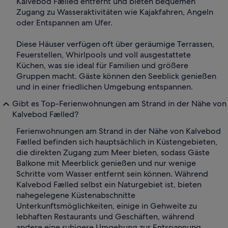
Kalvebod Fælled entfernt und bieten bequemen
Zugang zu Wasseraktivitäten wie Kajakfahren, Angeln
oder Entspannen am Ufer.
Diese Häuser verfügen oft über geräumige Terrassen,
Feuerstellen, Whirlpools und voll ausgestattete
Küchen, was sie ideal für Familien und größere
Gruppen macht. Gäste können den Seeblick genießen
und in einer friedlichen Umgebung entspannen.
Gibt es Top-Ferienwohnungen am Strand in der Nähe von
Kalvebod Fælled?
Ferienwohnungen am Strand in der Nähe von Kalvebod
Fælled befinden sich hauptsächlich in Küstengebieten,
die direkten Zugang zum Meer bieten, sodass Gäste
Balkone mit Meerblick genießen und nur wenige
Schritte vom Wasser entfernt sein können. Während
Kalvebod Fælled selbst ein Naturgebiet ist, bieten
nahegelegene Küstenabschnitte
Unterkunftsmöglichkeiten, einige in Gehweite zu
lebhaften Restaurants und Geschäften, während
andere eine ruhigere Umgebung zur Entspannung