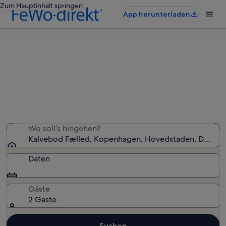
Zum Hauptinhalt springen
App herunterladen
Ferienunterkünfte nahe Kalvebod
Fælled
Wir haben 826 Ferienunterkünfte gefunden. Bitte gib
deinen Reisezeitraum an, um die Verfügbarkeit zu
prüfen.
Wo soll’s hingehen?
Kalvebod Fælled, Kopenhagen, Hovedstaden, Dänem
Daten
Gäste
2 Gäste
Suchen