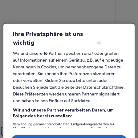
Ihre Privatsphäre ist uns
wichtig
Premium-Gastgeber
Premium-G
Wir und unsere
16
Partner speichern und/ oder greifen
Weitere Infos zu Charming Apartment Near City Center Of
Weitere In
Stilvoll wohnen in Kopenhagen
Alle u
auf Informationen auf einem Gerät zu, z.B. auf eindeutige
außergewöhnlich
auße
Außergewöhnlich
erfüllt
Auße
Kennungen in Cookies, um personenbezogene Daten zu
10
10
10 von 10
10 von 1
30 Bewertungen
27 Be
verarbeiten. Sie können Ihre Präferenzen akzeptieren
(30
(27
Vielen Dank an Kirsten und Sören,wir hatten ein paar
Die Wohnung
oder verwalten. Klicken Sie dazu bitte unten oder
bewertungen)
bewe
wunderschöne Tage in Kopenhagen. Nach einer sehr netten
Einkaufsmög
Einweisung durch die Gastgeber haben wir uns in der
Bahnstatio
besuchen Sie jederzeit die Seite der Datenschutzrichtlinie.
liebevoll und inspirierend eingerichteten, sehr ruhig
Lage lässt 
Diese Präferenzen werden unseren Partnern signalisiert
gelegenen Wohnung rundum wohlgefühlt.Gerne
lange stei
und haben keinen Einfluss auf Surfdaten.
wieder!Detlev und Eike
zufrieden.
Detlev B.
Ursul
Wir und unsere Partner verarbeiten Daten, um
Aufenthalt im Juli 2025
Aufenthalt
Folgendes bereitzustellen:
Verwendung genauer Standortdaten. Endgeräteeigenschaften zur
Einfach sorglos
Identifikation aktiv abfragen. Speichern von oder Zugriff auf
Informationen auf einem Endgerät. Personalisierte Werbung und
Mit unserer Mit-Vertrauen-Buchen-Garantie bieten wir dir rund
Inhalte, Messung von Werbeleistung und der Performance von Inhalten,