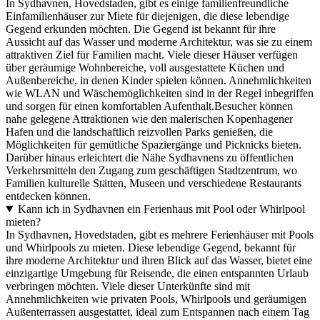
In Sydhavnen, Hovedstaden, gibt es einige familienfreundliche
Einfamilienhäuser zur Miete für diejenigen, die diese lebendige
Gegend erkunden möchten. Die Gegend ist bekannt für ihre
Aussicht auf das Wasser und moderne Architektur, was sie zu einem
attraktiven Ziel für Familien macht. Viele dieser Häuser verfügen
über geräumige Wohnbereiche, voll ausgestattete Küchen und
Außenbereiche, in denen Kinder spielen können. Annehmlichkeiten
wie WLAN und Wäschemöglichkeiten sind in der Regel inbegriffen
und sorgen für einen komfortablen Aufenthalt.Besucher können
nahe gelegene Attraktionen wie den malerischen Kopenhagener
Hafen und die landschaftlich reizvollen Parks genießen, die
Möglichkeiten für gemütliche Spaziergänge und Picknicks bieten.
Darüber hinaus erleichtert die Nähe Sydhavnens zu öffentlichen
Verkehrsmitteln den Zugang zum geschäftigen Stadtzentrum, wo
Familien kulturelle Stätten, Museen und verschiedene Restaurants
entdecken können.
Kann ich in Sydhavnen ein Ferienhaus mit Pool oder Whirlpool
mieten?
In Sydhavnen, Hovedstaden, gibt es mehrere Ferienhäuser mit Pools
und Whirlpools zu mieten. Diese lebendige Gegend, bekannt für
ihre moderne Architektur und ihren Blick auf das Wasser, bietet eine
einzigartige Umgebung für Reisende, die einen entspannten Urlaub
verbringen möchten. Viele dieser Unterkünfte sind mit
Annehmlichkeiten wie privaten Pools, Whirlpools und geräumigen
Außenterrassen ausgestattet, ideal zum Entspannen nach einem Tag