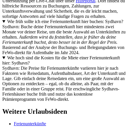
Unterstützung per Live-Chat über unser
Hilfeportal
. Dort findest du
hilfreiche Ressourcen zu Buchungen, Zahlungen, zur
Unterkunftsverwaltung und Sicherheit, die es dir leicht machen,
sofortige Antworten auf viele häufige Fragen zu erhalten.
Wie früh sollte ich eine Ferienunterkunft hier buchen: Sydhavn?
Sydhavn: Buche deine Ferienunterkunft hier mindestens zwei
Monate vor deiner Reise, um die beste Auswahl an Unterkünften zu
erhalten.
Außerdem wirst du feststellen, dass je früher du deine
Ferienunterkunft buchst, desto besser ist in der Regel der Preis.
Basierend auf der Analyse der Buchungs- und Belegungsdaten von
FeWo-direkt für Aufenthalte im Jahr 2024.
Wie hoch sind die Kosten für die Miete einer Ferienunterkunft
hier: Sydhavn?
Sydhavn: Die Preise für Ferienunterkünfte variieren hier je nach
Faktoren wie Reisedatum, Aufenthaltsdauer, Art der Unterkunft und
Lage. Gib einfach deine Reisedaten ein, um eine große Auswahl an
Optionen zu entdecken – egal, ob du alleine, als Paar, mit der
Familie oder in einer Gruppe reist. Für erschwingliche Sydhavn-
Ferienhäuser buche früh und nutze das kostenlose
Prämienprogramm von FeWo-direkt.
Weitere Urlaubsideen
Ferienunterkünfte