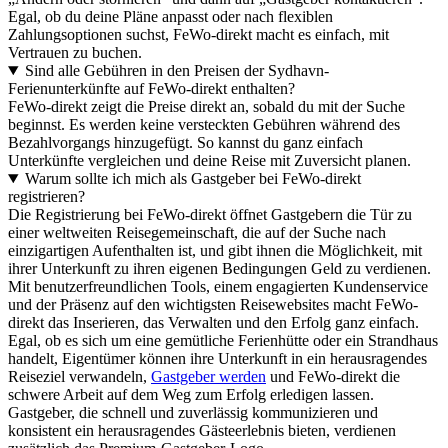
Egal, ob du deine Pläne anpasst oder nach flexiblen
Zahlungsoptionen suchst, FeWo-direkt macht es einfach, mit
Vertrauen zu buchen.
Sind alle Gebühren in den Preisen der Sydhavn-
Ferienunterkünfte auf FeWo-direkt enthalten?
FeWo-direkt zeigt die Preise direkt an, sobald du mit der Suche
beginnst. Es werden keine versteckten Gebühren während des
Bezahlvorgangs hinzugefügt. So kannst du ganz einfach
Unterkünfte vergleichen und deine Reise mit Zuversicht planen.
Warum sollte ich mich als Gastgeber bei FeWo-direkt
registrieren?
Die Registrierung bei FeWo-direkt öffnet Gastgebern die Tür zu
einer weltweiten Reisegemeinschaft, die auf der Suche nach
einzigartigen Aufenthalten ist, und gibt ihnen die Möglichkeit, mit
ihrer Unterkunft zu ihren eigenen Bedingungen Geld zu verdienen.
Mit benutzerfreundlichen Tools, einem engagierten Kundenservice
und der Präsenz auf den wichtigsten Reisewebsites macht FeWo-
direkt das Inserieren, das Verwalten und den Erfolg ganz einfach.
Egal, ob es sich um eine gemütliche Ferienhütte oder ein Strandhaus
handelt, Eigentümer können ihre Unterkunft in ein herausragendes
Reiseziel verwandeln,
Gastgeber werden
und FeWo-direkt die
schwere Arbeit auf dem Weg zum Erfolg erledigen lassen.
Gastgeber, die schnell und zuverlässig kommunizieren und
konsistent ein herausragendes Gästeerlebnis bieten, verdienen