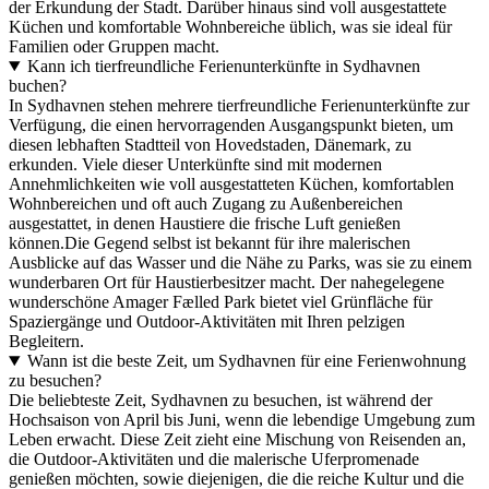
der Erkundung der Stadt. Darüber hinaus sind voll ausgestattete
Küchen und komfortable Wohnbereiche üblich, was sie ideal für
Familien oder Gruppen macht.
Kann ich tierfreundliche Ferienunterkünfte in Sydhavnen
buchen?
In Sydhavnen stehen mehrere tierfreundliche Ferienunterkünfte zur
Verfügung, die einen hervorragenden Ausgangspunkt bieten, um
diesen lebhaften Stadtteil von Hovedstaden, Dänemark, zu
erkunden. Viele dieser Unterkünfte sind mit modernen
Annehmlichkeiten wie voll ausgestatteten Küchen, komfortablen
Wohnbereichen und oft auch Zugang zu Außenbereichen
ausgestattet, in denen Haustiere die frische Luft genießen
können.Die Gegend selbst ist bekannt für ihre malerischen
Ausblicke auf das Wasser und die Nähe zu Parks, was sie zu einem
wunderbaren Ort für Haustierbesitzer macht. Der nahegelegene
wunderschöne Amager Fælled Park bietet viel Grünfläche für
Spaziergänge und Outdoor-Aktivitäten mit Ihren pelzigen
Begleitern.
Wann ist die beste Zeit, um Sydhavnen für eine Ferienwohnung
zu besuchen?
Die beliebteste Zeit, Sydhavnen zu besuchen, ist während der
Hochsaison von April bis Juni, wenn die lebendige Umgebung zum
Leben erwacht. Diese Zeit zieht eine Mischung von Reisenden an,
die Outdoor-Aktivitäten und die malerische Uferpromenade
genießen möchten, sowie diejenigen, die die reiche Kultur und die