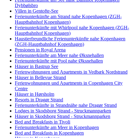
Dybbølsbro
Villen in Gentofte-See
Ferienunterkünfte am Strand nahe Kopenhagen (ZGH-
Hauptbahnhof Kopenhagen)
Ferienunterkünfte mit Whirlpool nahe Kopenhagen (ZGH-
Hauptbahnhof Kopenhagen)
Haustierfreundliche Ferienunterkünfte nahe Kopenhagen
(ZGH-Hauptbahnhof Kopenhagen)
Pensionen in Royal Arena
Ferienunterkünfte am Meer nahe Øksnehallen
Ferienunterkünfte mit Pool nahe Øksnehallen
Häuser in Bastrup See
Ferienwohnungen und Apartments in Vedbæk Nordstrand
Häuser in Bellevue Strand
Ferienwohnungen und Apartments in Copenhagen City
Centre
Häuser in Hørsholm
Resorts in Dragør Strand
Ferienunterkünfte in Strandnähe nahe Dragør Strand
Lodges in Skodsborg Strand - Struckmannparken
Häuser in Skodsborg Strand - Struckmannparken
Bed and Breakfasts in Tivoli
Ferienunterkünfte am Meer in Kopenhagen
Bed and Breakfasts in Kopenhagen