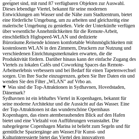
geeignet sind, mit rund 87 verfügbaren Objekten zur Auswahl.
Dieses lebendige Viertel, bekannt für seine modernen
Entwicklungen am Wasser und die Nähe zum Stadtzentrum, bietet
eine förderliche Umgebung, um zu arbeiten und gleichzeitig eine
malerische Umgebung zu genießen. Viele der Unterkünfte verfügen
über wesentliche Annehmlichkeiten für die Remote-Arbeit,
einschließlich Highspeed-WLAN und dedizierte
Büroräume.Reisende können komfortable Wohnmöglichkeiten mit
kostenlosem WLAN in den Zimmern, Druckern zur Nutzung und
verschiedenen Einrichtungsmerkmalen erwarten, die die
Produktivität fördern. Darüber hinaus kann der einfache Zugang des
Viertels zu lokalen Cafés und Coworking Spaces das Remote-
Arbeitserlebnis verbessern und bei Bedarf für einen Tapetenwechsel
sorgen. Um Ihre Suche einzugrenzen, geben Sie Ihre Daten ein und
wenden Sie den Filter „WLAN" auf Vrbo an.
Was sind die Top-Attraktionen in Sydhavnen, Hovedstaden,
Dänemark?
Sydhavnen ist ein lebhaftes Viertel in Kopenhagen, bekannt für
seine moderne Architektur und die Aussicht auf das Wasser. Eine
der Top-Attraktionen ist das wunderschöne Opernhaus
Kopenhagen, das einen atemberaubenden Blick auf den Hafen
bietet und eine Vielzahl von Aufführungen veranstaltet. Die
nahegelegene Copenhagen Marina ist beliebt zum Segeln und für
gemütliche Spaziergänge am Wasser.Für Kunst- und
Kulturinteressierte bietet das Viertel den innovativen