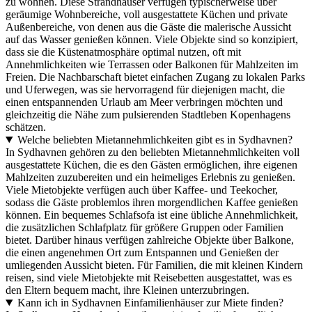
zu wohnen. Diese Strandhäuser verfügen typischerweise über
geräumige Wohnbereiche, voll ausgestattete Küchen und private
Außenbereiche, von denen aus die Gäste die malerische Aussicht
auf das Wasser genießen können. Viele Objekte sind so konzipiert,
dass sie die Küstenatmosphäre optimal nutzen, oft mit
Annehmlichkeiten wie Terrassen oder Balkonen für Mahlzeiten im
Freien. Die Nachbarschaft bietet einfachen Zugang zu lokalen Parks
und Uferwegen, was sie hervorragend für diejenigen macht, die
einen entspannenden Urlaub am Meer verbringen möchten und
gleichzeitig die Nähe zum pulsierenden Stadtleben Kopenhagens
schätzen.
Welche beliebten Mietannehmlichkeiten gibt es in Sydhavnen?
In Sydhavnen gehören zu den beliebten Mietannehmlichkeiten voll
ausgestattete Küchen, die es den Gästen ermöglichen, ihre eigenen
Mahlzeiten zuzubereiten und ein heimeliges Erlebnis zu genießen.
Viele Mietobjekte verfügen auch über Kaffee- und Teekocher,
sodass die Gäste problemlos ihren morgendlichen Kaffee genießen
können. Ein bequemes Schlafsofa ist eine übliche Annehmlichkeit,
die zusätzlichen Schlafplatz für größere Gruppen oder Familien
bietet. Darüber hinaus verfügen zahlreiche Objekte über Balkone,
die einen angenehmen Ort zum Entspannen und Genießen der
umliegenden Aussicht bieten. Für Familien, die mit kleinen Kindern
reisen, sind viele Mietobjekte mit Reisebetten ausgestattet, was es
den Eltern bequem macht, ihre Kleinen unterzubringen.
Kann ich in Sydhavnen Einfamilienhäuser zur Miete finden?