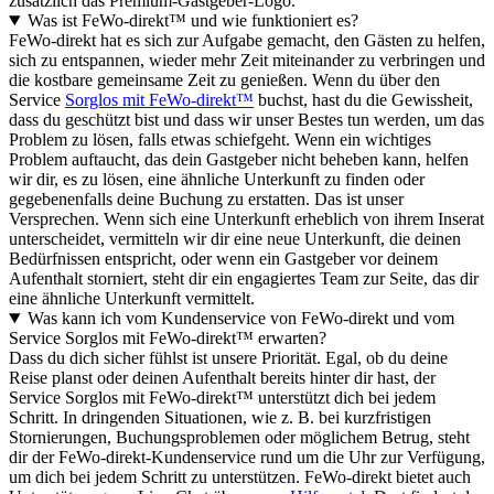
zusätzlich das Premium-Gastgeber-Logo.
Was ist FeWo-direkt™ und wie funktioniert es?
FeWo-direkt hat es sich zur Aufgabe gemacht, den Gästen zu helfen,
sich zu entspannen, wieder mehr Zeit miteinander zu verbringen und
die kostbare gemeinsame Zeit zu genießen. Wenn du über den
Service
Sorglos mit FeWo-direkt™
buchst, hast du die Gewissheit,
dass du geschützt bist und dass wir unser Bestes tun werden, um das
Problem zu lösen, falls etwas schiefgeht. Wenn ein wichtiges
Problem auftaucht, das dein Gastgeber nicht beheben kann, helfen
wir dir, es zu lösen, eine ähnliche Unterkunft zu finden oder
gegebenenfalls deine Buchung zu erstatten. Das ist unser
Versprechen. Wenn sich eine Unterkunft erheblich von ihrem Inserat
unterscheidet, vermitteln wir dir eine neue Unterkunft, die deinen
Bedürfnissen entspricht, oder wenn ein Gastgeber vor deinem
Aufenthalt storniert, steht dir ein engagiertes Team zur Seite, das dir
eine ähnliche Unterkunft vermittelt.
Was kann ich vom Kundenservice von FeWo-direkt und vom
Service Sorglos mit FeWo-direkt™ erwarten?
Dass du dich sicher fühlst ist unsere Priorität. Egal, ob du deine
Reise planst oder deinen Aufenthalt bereits hinter dir hast, der
Service Sorglos mit FeWo-direkt™ unterstützt dich bei jedem
Schritt. In dringenden Situationen, wie z. B. bei kurzfristigen
Stornierungen, Buchungsproblemen oder möglichem Betrug, steht
dir der FeWo-direkt-Kundenservice rund um die Uhr zur Verfügung,
um dich bei jedem Schritt zu unterstützen. FeWo-direkt bietet auch