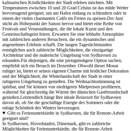
kulinarischen Köstlichkeiten der Stadt erleben möchten. Mit
Temperaturen zwischen 10 und 20 Grad Celsius ist das milde Wetter
hervorragend geeignet, um am Hafen entlang zu schlendern oder in
einem der vielen charmanten Cafés im Freien zu speisen.Der Juni
sticht als Höhepunkt der Saison hervor und bietet eine Reihe von
Festivals und Veranstaltungen, die die lokale Kunst und den
Gemeinschaftsgeist feiern. Erwarten Sie eine lebhafte Atmosphäre
mit zahlreichen anderen Besuchern, die ein dynamisches und
angenehmes Erlebnis schafft. Die langen Tageslichtstunden
ermöglichen auch zahlreiche Möglichkeiten, die einzigartige
Architektur und die malerische Umgebung von Sydhavnen zu
erkunden.Für diejenigen, die eine preisgünstigere Option suchen,
empfiehlt sich ein Besuch im Dezember. Obwohl dieser Monat
ruhiger ist, bietet er seinen eigenen Charme mit festlicher Dekoration
und der Möglichkeit, die Winterlandschaft der Stadt in einer
ruhigeren Umgebung zu genießen. Die Weihnachtsstimmung ist
spürbar, und Sie können von niedrigeren Mietpreisen profitieren,
während Sie gleichzeitig die Wärme der dänischen Gastfreundschaft
genießen.Letztendlich hängt Ihre ideale Reisezeit für Sydhavnen
davon ab, ob Sie die geschäftige Energie des Sommers oder die
ruhige Schönheit des Winters bevorzugen.
Gibt es Ferienunterkünfte in Sydhavnen, die für Remote-Arbeit
geeignet sind?
In Sydhavnen, Hovedstaden, Dänemark, gibt es zahlreiche
Möglichkeiten für Ferienunterkünfte, die für Remote-Arbeit