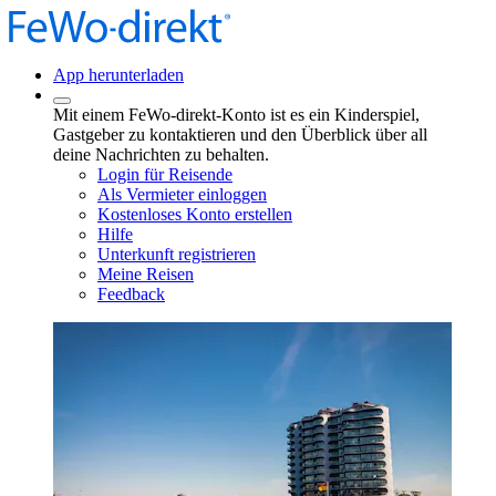
App herunterladen
Mit einem FeWo-direkt-Konto ist es ein Kinderspiel,
Gastgeber zu kontaktieren und den Überblick über all
deine Nachrichten zu behalten.
Login für Reisende
Als Vermieter einloggen
Kostenloses Konto erstellen
Hilfe
Unterkunft registrieren
Meine Reisen
Feedback