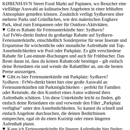
KØBENHAVN Street Food Markt auf Papirøen, wo Besucher eine
vielfältige Auswahl an kulinarischen Angeboten in einer lebhaften
Atmosphäre genießen können. Zusätzlich verfügt Sydhavnen über
mehrere Parks und Grünflächen, wie den malerischen Enghave
Park, ideal zum Entspannen oder für Outdoor-Aktivitäten.
Gibt es Rabatte für Ferienunterkünfte hier: Sydhavn?
Auf FeWo-direkt findest du großartige Rabatte auf Sydhavn-
Ferienunterkünfte, einschließlich Sonderpreise für neue Inserate und
Ersparnisse für wöchentliche oder monatliche Aufenthalte mit Top-
Annehmlichkeiten wie Pool oder Parkplatz. Es gibt verschiedene
Rabatte für Last-minute-Buchungen und auch für Frühbucher. Das
Beste daran ist, dass du keinen Rabattcode benötigst – gib einfach
deine Reisedaten ein und wende die Rabattfilter an, um die besten
Preise anzuzeigen.
Gibt es hier Ferienunterkünfte mit Parkplatz: Sydhavn?
Sydhavn : FeWo-direkt bietet hier eine große Auswahl an
Ferienunterkünften mit Parkmöglichkeiten – perfekt für Familien
oder Reisende, die den Komfort eines Autos während ihres
Aufenthalts schätzen. Um diese Unterkünfte leicht zu finden, gib
einfach deine Reisedaten ein und verwende den Filter „Parkplatz
verfügbar" unter den Annehmlichkeiten. So kannst du schnell und
einfach Angebote durchsuchen, die deinen Bedürfnissen
entsprechen, egal ob du einen Kurztrip oder einen längeren
Aufenthalt planst.
Kann ich Ferienunterkünfte für längere Aufenthalte hier finden: