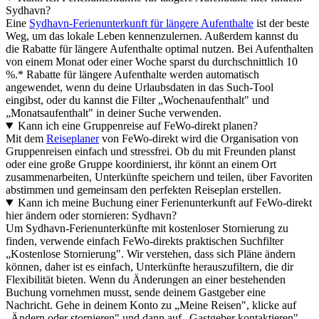
Sydhavn?
Eine
Sydhavn-Ferienunterkunft für längere Aufenthalte
ist der beste
Weg, um das lokale Leben kennenzulernen. Außerdem kannst du
die Rabatte für längere Aufenthalte optimal nutzen. Bei Aufenthalten
von einem Monat oder einer Woche sparst du durchschnittlich 10
%.* Rabatte für längere Aufenthalte werden automatisch
angewendet, wenn du deine Urlaubsdaten in das Such-Tool
eingibst, oder du kannst die Filter „Wochenaufenthalt" und
„Monatsaufenthalt" in deiner Suche verwenden.
Kann ich eine Gruppenreise auf FeWo-direkt planen?
Mit dem
Reiseplaner
von FeWo-direkt wird die Organisation von
Gruppenreisen einfach und stressfrei. Ob du mit Freunden planst
oder eine große Gruppe koordinierst, ihr könnt an einem Ort
zusammenarbeiten, Unterkünfte speichern und teilen, über Favoriten
abstimmen und gemeinsam den perfekten Reiseplan erstellen.
Kann ich meine Buchung einer Ferienunterkunft auf FeWo-direkt
hier ändern oder stornieren: Sydhavn?
Um Sydhavn-Ferienunterkünfte mit kostenloser Stornierung zu
finden, verwende einfach FeWo-direkts praktischen Suchfilter
„Kostenlose Stornierung". Wir verstehen, dass sich Pläne ändern
können, daher ist es einfach, Unterkünfte herauszufiltern, die dir
Flexibilität bieten. Wenn du Änderungen an einer bestehenden
Buchung vornehmen musst, sende deinem Gastgeber eine
Nachricht. Gehe in deinem Konto zu „Meine Reisen", klicke auf
„Ändern oder stornieren" und dann auf „Gastgeber kontaktieren".