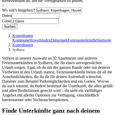
Reisezeitraum an, um die Verfügbarkeit zu prüfen.
Wo soll’s hingehen?
Daten
Gäste
Suchen
Kopenhagen
Kommune
Hovedstaden
Dänemark
Ferienunterkünfte
Startseite
Kopenhagen
Sydhavn
Stöbere in unserer Auswahl an 32 Apartments und anderen
Ferienunterkünften in Sydhavn, die für einen unvergesslichen
Urlaub sorgen. Egal, ob du mit der ganzen Bande oder nur deinem
Vierbeiner in den Urlaub startest, Ferienunterkünfte bieten dir all die
Annehmlichkeiten, die du dir für deinen Aufenthalt wünschst.
Darunter zum Beispiel Parkmöglichkeiten und ein Garten. Wovon
du auch träumst, du findest bestimmt die Unterkunft, die allen gefällt
und allen Bedürfnissen gerecht wird – dir steht ein vielfältiges
Angebot mit allerlei Optionen zur Verfügung, einschließlich
barrierearmer oder Nichtraucheroptionen.
Finde Unterkünfte ganz nach deinem