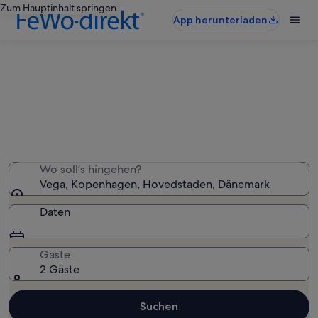
Zum Hauptinhalt springen
App herunterladen
Ferienunterkünfte nahe Vega
Wir haben 909 Ferienunterkünfte gefunden. Bitte gib
deinen Reisezeitraum an, um die Verfügbarkeit zu
prüfen.
Wo soll’s hingehen?
Vega, Kopenhagen, Hovedstaden, Dänemark
Daten
Gäste
2 Gäste
Suchen