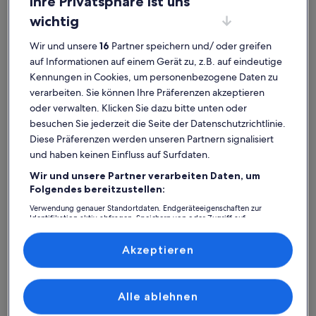
Ihre Privatsphäre ist uns
wichtig
Wir und unsere
16
Partner speichern und/ oder greifen
auf Informationen auf einem Gerät zu, z.B. auf eindeutige
Kennungen in Cookies, um personenbezogene Daten zu
verarbeiten. Sie können Ihre Präferenzen akzeptieren
oder verwalten. Klicken Sie dazu bitte unten oder
besuchen Sie jederzeit die Seite der Datenschutzrichtlinie.
Diese Präferenzen werden unseren Partnern signalisiert
und haben keinen Einfluss auf Surfdaten.
Wir und unsere Partner verarbeiten Daten, um
Folgendes bereitzustellen:
Karte
Weitere Informationen zu Vega. Wird in einem neuen Fenste
mit
Verwendung genauer Standortdaten. Endgeräteeigenschaften zur
Identifikation aktiv abfragen. Speichern von oder Zugriff auf
Attraktionen
Informationen auf einem Endgerät. Personalisierte Werbung und
Inhalte, Messung von Werbeleistung und der Performance von Inhalten,
Zielgruppenforschung sowie Entwicklung und Verbesserung von
Akzeptieren
Angeboten.
Liste der Partner (Lieferanten)
1
Alle ablehnen