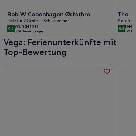
Weitere Infos zu Bob W Copenhagen Østerbro
Weitere I
Bob W Copenhagen Østerbro
The La
Platz für 2 Gäste · 1 Schlafzimmer
Daniel
Platz für 
wunderbar
herv
Wunderbar
Herv
9,2
8,8
9,2 von 10
8,8 von 
529 Bewertungen
173 B
(529
(173
Vega: Ferienunterkünfte mit
bewertungen)
bewe
Top-Bewertung
Weitere Infos zu Charming Apartment Near City Center Of
Weitere In