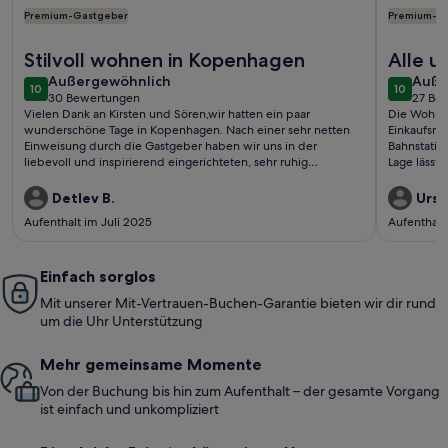
Premium-Gastgeber
Premium-G
Weitere Infos zu Charming Apartment Near City Center Of
Weitere In
Stilvoll wohnen in Kopenhagen
Alle u
außergewöhnlich
auße
Außergewöhnlich
erfüllt
Auße
10
10
10 von 10
10 von 1
30 Bewertungen
27 Be
(30
(27
Vielen Dank an Kirsten und Sören,wir hatten ein paar
Die Wohnung
bewertungen)
bewe
wunderschöne Tage in Kopenhagen. Nach einer sehr netten
Einkaufsmög
Einweisung durch die Gastgeber haben wir uns in der
Bahnstatio
liebevoll und inspirierend eingerichteten, sehr ruhig
Lage lässt 
gelegenen Wohnung rundum wohlgefühlt.Gerne
lange stei
wieder!Detlev und Eike
zufrieden.
Detlev B.
Ursul
Aufenthalt im Juli 2025
Aufenthalt
Einfach sorglos
Mit unserer Mit-Vertrauen-Buchen-Garantie bieten wir dir rund
um die Uhr Unterstützung
Mehr gemeinsame Momente
Von der Buchung bis hin zum Aufenthalt – der gesamte Vorgang
ist einfach und unkompliziert