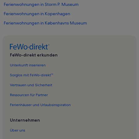
Ferienwohnungen in Storm P. Museum
Ferienwohnungen in Kopenhagen
Ferienwohnungen in Københavns Museum
Ferienwohnungen in Wallmans Zirkusgebäude
Ferienwohnungen in Vesterbro
Ferienwohnungen in Schloss Frederiksberg
FeWo-direkt erkunden
Ferienwohnungen in Kopenhagen
Unterkunft inserieren
Ferienwohnungen in Hallenbad Vesterbro
Sorglos mit FeWo-direkt™
Ferienwohnungen in Hovedstaden
Vertrauen und Sicherheit
Ferienwohnungen in DieselHouse
Ressourcen für Partner
Ferienwohnungen in DGI-byen
Ferienhäuser und Urlaubsinspiration
Ferienunterkünfte nahe Kopenhagen Hauptbahnhof
Ferienwohnungen in Cisternerne Museum für Modernes Glas
Unternehmen
Ferienwohnungen in Garten Frederiksberg
Über uns
Ferienwohnungen in Landbohojskolens Garten