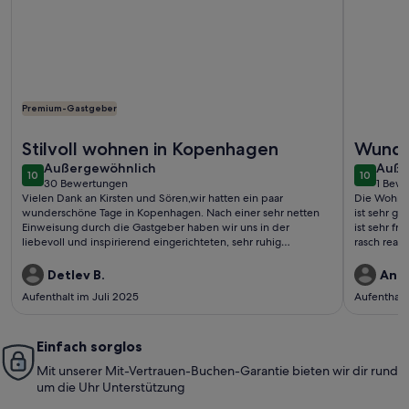
Premium-Gastgeber
Weitere Infos zu Charming Apartment Near City Center Of
Weitere I
Stilvoll wohnen in Kopenhagen
Wunde
außergewöhnlich
auße
Außergewöhnlich
Wohnu
Auße
10
10
10 von 10
10 von 1
30 Bewertungen
1 Bew
(30
(1
Vielen Dank an Kirsten und Sören,wir hatten ein paar
Die Wohnun
bewertungen)
bewe
wunderschöne Tage in Kopenhagen. Nach einer sehr netten
ist sehr gr
Einweisung durch die Gastgeber haben wir uns in der
ist sehr f
liebevoll und inspirierend eingerichteten, sehr ruhig
rasch reag
gelegenen Wohnung rundum wohlgefühlt.Gerne
wieder!Detlev und Eike
Detlev B.
Andr
Aufenthalt im Juli 2025
Aufenthalt
Einfach sorglos
Mit unserer Mit-Vertrauen-Buchen-Garantie bieten wir dir rund
um die Uhr Unterstützung