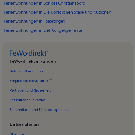
Ferienwohnungen in Schloss Christiansborg
Ferienwohnungen in Die Königlichen Ställe und Kutschen
Ferienwohnungen in Folketinget
Ferienwohnungen in Det Kongelige Teater
Ferienwohnungen in Vor Frelsers Kirke
Ferienwohnungen in Casino Kopenhagen
Ferienwohnungen in Schloss Charlottenborg
FeWo-direkt erkunden
Ferienwohnungen in Kirche von Schloss Christiansborg
Unterkunft inserieren
Ferienwohnungen in Kopenhagen
Sorglos mit FeWo-direkt™
Ferienwohnungen in Christianskirche
Vertrauen und Sicherheit
Ferienwohnungen in Slotsholmen
Ressourcen für Partner
Ferienwohnungen in Dansk Arkitektur Center
Ferienhäuser und Urlaubsinspiration
Ferienwohnungen in Loppen
Ferienwohnungen in Lille Mølle
Unternehmen
Ferienwohnungen in Königliches Dänisches Zeughausmuseum
Über uns