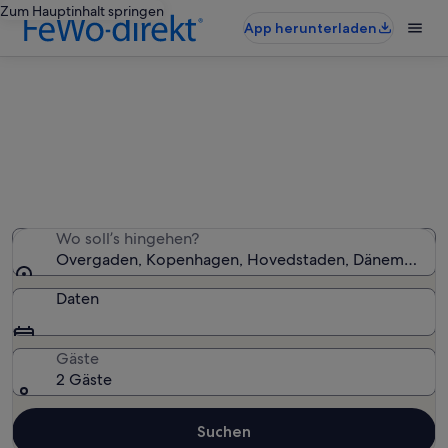
Zum Hauptinhalt springen
App herunterladen
Ferienunterkünfte nahe Overgaden
Wir haben 921 Ferienunterkünfte gefunden. Bitte gib
deinen Reisezeitraum an, um die Verfügbarkeit zu
prüfen.
Wo soll’s hingehen?
Overgaden, Kopenhagen, Hovedstaden, Dänemark
Daten
Gäste
2 Gäste
Suchen