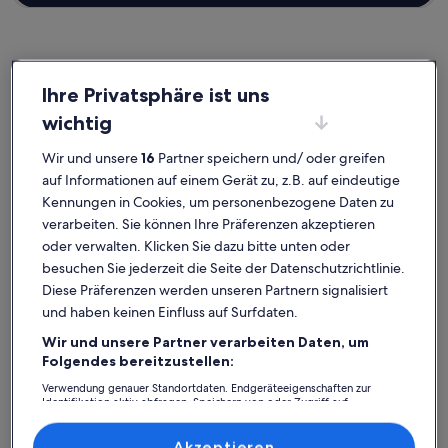
Ihre Privatsphäre ist uns
Christianshavn
Ferienunterkünfte nahe Overgaden
wichtig
Wenn dir für deine Auszeit eine Bleibe nahe Overgaden
Wir und unsere
16
Partner speichern und/ oder greifen
vorschwebt, stöbere durch unsere Feriendomizile und finde genau
auf Informationen auf einem Gerät zu, z.B. auf eindeutige
das Passende für dich. Ganz gleich, mit wem du deinen Aufenthalt
Kennungen in Cookies, um personenbezogene Daten zu
in einer Ferienunterkunft buchst, ob mit Familie oder Freunden, du
kannst dich auf all die Annehmlichkeiten freuen, die du dir
verarbeiten. Sie können Ihre Präferenzen akzeptieren
wünschst. Was alles so dazugehört? Zum Beispiel eine Klimaanlage
oder verwalten. Klicken Sie dazu bitte unten oder
und ein Pool. Und auch wenn du nach Raucheroptionen oder
besuchen Sie jederzeit die Seite der Datenschutzrichtlinie.
barrierearmen Optionen suchst, wirst du bei uns bestimmt fündig.
Diese Präferenzen werden unseren Partnern signalisiert
und haben keinen Einfluss auf Surfdaten.
Wir und unsere Partner verarbeiten Daten, um
Finde Unterkünfte ganz nach deinem
Folgendes bereitzustellen:
Geschmack
Verwendung genauer Standortdaten. Endgeräteeigenschaften zur
Identifikation aktiv abfragen. Speichern von oder Zugriff auf
Informationen auf einem Endgerät. Personalisierte Werbung und
Suche nach Ferienhäusern
Suche nach Ferienwohnungen oder 
Suche nach 
Inhalte, Messung von Werbeleistung und der Performance von Inhalten,
Zielgruppenforschung sowie Entwicklung und Verbesserung von
Akzeptieren