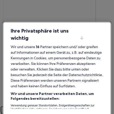
Ihre Privatsphäre ist uns
wichtig
Premium-Gastgeber
Wir und unsere
16
Partner speichern und/ oder greifen
Weitere Infos zu Charming Apartment Near City Center Of
Weitere I
Stilvoll wohnen in Kopenhagen
For a 
auf Informationen auf einem Gerät zu, z.B. auf eindeutige
außergewöhnlich
auße
Außergewöhnlich
Auße
Kennungen in Cookies, um personenbezogene Daten zu
10
10
10 von 10
10 von 1
30 Bewertungen
19 Be
(30
(19
verarbeiten. Sie können Ihre Präferenzen akzeptieren
Vielen Dank an Kirsten und Sören,wir hatten ein paar
We have ha
bewertungen)
bewe
oder verwalten. Klicken Sie dazu bitte unten oder
wunderschöne Tage in Kopenhagen. Nach einer sehr netten
arrival to 
Einweisung durch die Gastgeber haben wir uns in der
(She knows 
besuchen Sie jederzeit die Seite der Datenschutzrichtlinie.
liebevoll und inspirierend eingerichteten, sehr ruhig
appartment
Diese Präferenzen werden unseren Partnern signalisiert
gelegenen Wohnung rundum wohlgefühlt.Gerne
and the cit
und haben keinen Einfluss auf Surfdaten.
wieder!Detlev und Eike
restaurants
Detlev B.
Tho
The bakery as well. Thanks for 
Aufenthalt im Juli 2025
Aufenthalt
Wir und unsere Partner verarbeiten Daten, um
appartmen
Folgendes bereitzustellen:
Verwendung genauer Standortdaten. Endgeräteeigenschaften zur
Einfach sorglos
Identifikation aktiv abfragen. Speichern von oder Zugriff auf
Informationen auf einem Endgerät. Personalisierte Werbung und
Mit unserer Mit-Vertrauen-Buchen-Garantie bieten wir dir rund