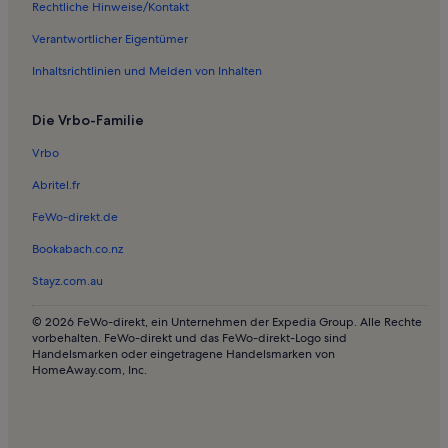
Ferienwohnungen in Galerie Nicolai Wallner
Rechtliche Hinweise/Kontakt
Ferienwohnungen in Hans Christian Andersen Märchenhaus
Verantwortlicher Eigentümer
Lodges in Vm Bjerget
Inhaltsrichtlinien und Melden von Inhalten
Häuser in Hørsholm
Die Vrbo-Familie
Bed and Breakfasts in Tivoli
Pensionen in Royal Arena
Vrbo
Häuser in Kopenhagen
Abritel.fr
Ferienwohnungen und Apartments in Kopenhagen
FeWo-direkt.de
Longstay in Kopenhagen (und Umgebung)
Bookabach.co.nz
Lodges in Skodsborg Strand - Struckmannparken
Stayz.com.au
Häuser in Skodsborg Strand - Struckmannparken
© 2026 FeWo-direkt, ein Unternehmen der Expedia Group. Alle Rechte
Ferienwohnungen und Apartments in Hundige Strand - Ishøj Strand
vorbehalten. FeWo-direkt und das FeWo-direkt-Logo sind
Handelsmarken oder eingetragene Handelsmarken von
Ferienwohnungen und Apartments in Hellerup
HomeAway.com, Inc.
Häuser in Hellerup Strand
Häuser in Bastrup See