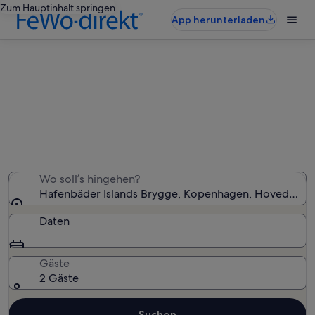
Zum Hauptinhalt springen
App herunterladen
Ferienunterkünfte nahe
Hafenbäder Islands Brygge
Wir haben 829 Ferienunterkünfte gefunden. Bitte gib
deinen Reisezeitraum an, um die Verfügbarkeit zu
prüfen.
Wo soll’s hingehen?
Hafenbäder Islands Brygge, Kopenhagen, Hovedstad
Daten
Gäste
2 Gäste
Suchen