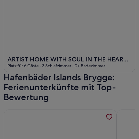
Weitere Infos zu ARTIST HOME WITH SOUL IN THE HEART
ARTIST HOME WITH SOUL IN THE HEART
OF VESTERBRO
Platz für 6 Gäste · 3 Schlafzimmer · 0+ Badezimmer
Hafenbäder Islands Brygge:
Ferienunterkünfte mit Top-
Bewertung
Weitere Infos zu Charming Apartment Near City Center Of
Weitere I