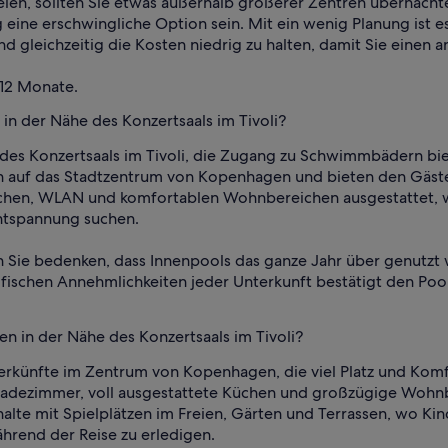
elen, sollten Sie etwas außerhalb größerer Zentren übernachte
ine erschwingliche Option sein. Mit ein wenig Planung ist es
und gleichzeitig die Kosten niedrig zu halten, damit Sie eine
 12 Monate.
in der Nähe des Konzertsaals im Tivoli?
 des Konzertsaals im Tivoli, die Zugang zu Schwimmbädern bie
ch auf das Stadtzentrum von Kopenhagen und bieten den Gäst
chen, WLAN und komfortablen Wohnbereichen ausgestattet, w
Entspannung suchen.
en Sie bedenken, dass Innenpools das ganze Jahr über genutzt
ischen Annehmlichkeiten jeder Unterkunft bestätigt den Pool
en in der Nähe des Konzertsaals im Tivoli?
terkünfte im Zentrum von Kopenhagen, die viel Platz und Kom
dezimmer, voll ausgestattete Küchen und großzügige Wohnbere
alte mit Spielplätzen im Freien, Gärten und Terrassen, wo Ki
rend der Reise zu erledigen.