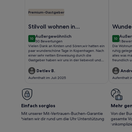
Premium-Gastgeber
Foto von Charming Apartment Near City Center 
Foto von 
Stilvoll wohnen in
Wunder
Kopenhagen
authen
außergewöhnlich
außer
Außergewöhnlich
Außer
10
10
Wohnun
10 von 10
10 von 10
30 Bewertungen
1 Bewer
(30
(1
Vielen Dank an Kirsten und Sören,wir hatten ein
Die Wohnung
Kopen
bewertungen)
bewer
paar wunderschöne Tage in Kopenhagen. Nach
ruhig gelegen
einer sehr netten Einweisung durch die
alles was ma
Gastgeber haben wir uns in der liebevoll und
freundlich 
inspirierend eingerichteten, sehr ruhig
Fragen rasc
gelegenen Wohnung rundum
erfüllt.
Detlev B.
Andr
wohlgefühlt.Gerne wieder!Detlev und Eike
Aufenthalt im Juli 2025
Aufenthalt 
Einfach sorglos
Mehr ge
Mit unserer Mit-Vertrauen-Buchen-Garantie
Von der Buc
bieten wir dir rund um die Uhr Unterstützung
gesamte Vo
unkomplizie