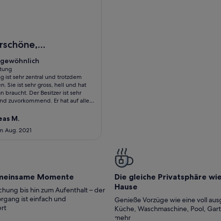
Of Copenhagen.
Im Herzen von Kopenhagen
schöne,
tische
gewöhnlich
gewöhnlich
g in
tung
 ist sehr zentral und trotzdem
hagen
tung)
. Sie ist sehr gross, hell und hat
n braucht. Der Besitzer ist sehr
und zuvorkommend. Er hat auf alle
h reagiert und unsere Wünsche
eas M.
im Aug. 2021
meinsame Momente
Die gleiche Privatsphäre wi
Hause
hung bis hin zum Aufenthalt – der
rgang ist einfach und
Genieße Vorzüge wie eine voll aus
rt
Küche, Waschmaschine, Pool, Gar
mehr