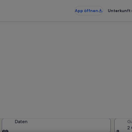
App öffnen
Unterkunft 
nterkünfte nahe Konzertsaal i
künfte gefunden. Bitte gib deine
Verfügbarkeit zu prüfen.
Daten
G
2 