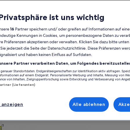
Kalender
 Privatsphäre ist uns wichtig
Derzeit
August 2026
werden
nsere
16
Partner speichern und/ oder greifen auf Informationen auf ein
die
eindeutige Kennungen in Cookies, um personenbezogene Daten zu verarb
Monate
Montag
Dienstag
Mittwoch
Donnerstag
Freitag
Samstag
Sonntag
Montag
Die
Mo
Di
Mi
Do
Fr
Sa
So
Mo
Di
e Präferenzen akzeptieren oder verwalten. Klicken Sie dazu bitte unten
August
ie jederzeit die Seite der Datenschutzrichtlinie. Diese Präferenzen we
2026
ignalisiert und haben keinen Einfluss auf Surfdaten.
und
1
1
2
2
openhagen Kommune
Kopenhagen
Copenhagen City Centre
Ferienunterkü
September
unsere Partner verarbeiten Daten, um Folgendes bereitzustelle
2026
enauer Standortdaten. Endgeräteeigenschaften zur Identifikation aktiv abfragen. Spei
3
4
5
6
7
8
7
8
9
9
erkünften nahe Konzertsaal im Tivoli, die den perfekten Ausgangspunkt f
angezeigt.
Informationen auf einem Endgerät. Personalisierte Werbung und Inhalte, Messung von We
n dir all die Annehmlichkeiten, die du dir für deinen Aufenthalt wünsch
ance von Inhalten, Zielgruppenforschung sowie Entwicklung und Verbesserung von Ange
die Unterkunft, die allen gefällt und allen Bedürfnissen gerecht wird – di
Partner (Lieferanten)
10
11
12
13
14
15
14
15
1
16
roptionen.
17
18
19
20
21
22
21
22
2
23
 anzeigen
Alle ablehnen
Akze
ach deinem Geschmack
24
25
26
27
28
29
28
29
3
30
31
wohnungen oder Apartments
Suche nach Ferienhütten
Suche nach Landhäu