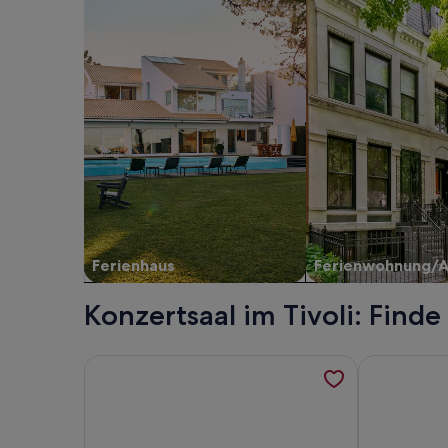
Ferienhaus
Ferienwohnung/
Konzertsaal im Tivoli: Find
Weitere Informationen zu Bob W Copenhagen Øst
Weitere Inf