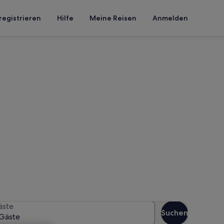
registrieren
Hilfe
Meine Reisen
Anmelden
m Tivoli
n Reisezeitraum an, um die
äste
Suchen
Gäste