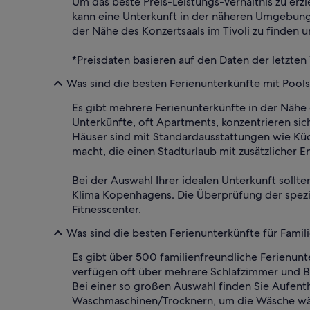
Um das beste Preis-Leistungs-Verhältnis zu erzi
kann eine Unterkunft in der näheren Umgebung e
der Nähe des Konzertsaals im Tivoli zu finden 
*Preisdaten basieren auf den Daten der letzten
Was sind die besten Ferienunterkünfte mit Pools 
Es gibt mehrere Ferienunterkünfte in der Nähe
Unterkünfte, oft Apartments, konzentrieren si
Häuser sind mit Standardausstattungen wie Kü
macht, die einen Stadturlaub mit zusätzlicher 
Bei der Auswahl Ihrer idealen Unterkunft sollt
Klima Kopenhagens. Die Überprüfung der spezif
Fitnesscenter.
Was sind die besten Ferienunterkünfte für Famili
Es gibt über 500 familienfreundliche Ferienun
verfügen oft über mehrere Schlafzimmer und Ba
Bei einer so großen Auswahl finden Sie Aufenth
Waschmaschinen/Trocknern, um die Wäsche wäh