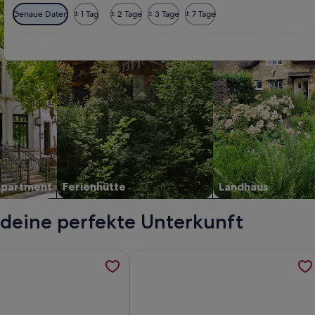
Genaue Daten
± 1 Tag
± 2 Tage
± 3 Tage
± 7 Tage
Apartment
Ferienhütte
Landhaus
e deine perfekte Unterkunft
erbro, werden in einem neuen Tab geöffnet
ormationen zu The Lakes apartments by Daniel&Jacob’s, werde
Weitere Informationen zu Kings Squ