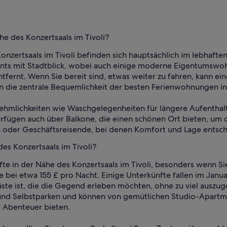
e des Konzertsaals im Tivoli?
nzertsaals im Tivoli befinden sich hauptsächlich im lebhafte
nts mit Stadtblick, wobei auch einige moderne Eigentumswoh
fernt. Wenn Sie bereit sind, etwas weiter zu fahren, kann e
n die zentrale Bequemlichkeit der besten Ferienwohnungen in
ehmlichkeiten wie Waschgelegenheiten für längere Aufenthalt
verfügen auch über Balkone, die einen schönen Ort bieten, um
ien oder Geschäftsreisende, bei denen Komfort und Lage entsc
es Konzertsaals im Tivoli?
te in der Nähe des Konzertsaals im Tivoli, besonders wenn Sie
se bei etwa 155 £ pro Nacht. Einige Unterkünfte fallen im Ja
äste ist, die die Gegend erleben möchten, ohne zu viel auszu
d Selbstparken und können von gemütlichen Studio-Apartmen
r Abenteuer bieten.