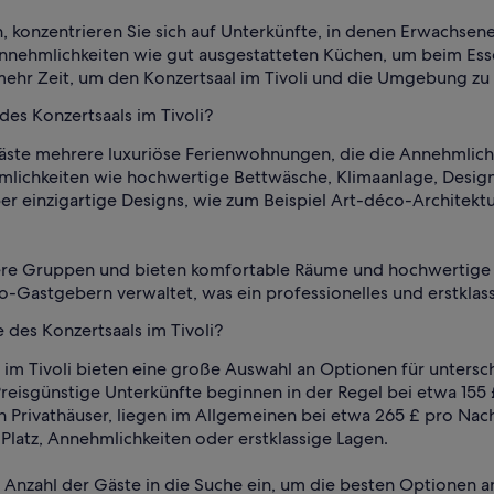
en, konzentrieren Sie sich auf Unterkünfte, in denen Erwachse
nnehmlichkeiten wie gut ausgestatteten Küchen, um beim Esse
ehr Zeit, um den Konzertsaal im Tivoli und die Umgebung zu
es Konzertsaals im Tivoli?
n Gäste mehrere luxuriöse Ferienwohnungen, die die Annehml
hmlichkeiten wie hochwertige Bettwäsche, Klimaanlage, Desi
r einzigartige Designs, wie zum Beispiel Art-déco-Architektu
ßere Gruppen und bieten komfortable Räume und hochwertige A
astgebern verwaltet, was ein professionelles und erstklassi
e des Konzertsaals im Tivoli?
 im Tivoli bieten eine große Auswahl an Optionen für untersc
reisgünstige Unterkünfte beginnen in der Regel bei etwa 155 
ich Privathäuser, liegen im Allgemeinen bei etwa 265 £ pro N
Platz, Annehmlichkeiten oder erstklassige Lagen.
ie Anzahl der Gäste in die Suche ein, um die besten Optionen 