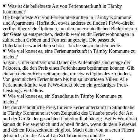
Was ist die beliebteste Art von Ferienunterkunft in Tårnby
Kommune?
Die begehrteste Art von Ferienunterkünften in Tårnby Kommune
sind Apartments. Hoffst du, etwas anderes zu finden? FeWo-direkt
verfügt über viele Optionen, um den unterschiedlichen Bedürfnissen
der Gäste zu entsprechen, deshalb werden dir Ferienwohnungen in
zahlreichen Größen und Formen angezeigt. Die passende
Unterkunft erwartet dich schon – buche sie am besten heute.
Wie viel kostet es, eine Ferienunterkunft in Tårnby Kommune zu
mieten?
Saison, Unterkunftsart und Dauer des Aufenthalts sind einige der
Faktoren, die den Preis eines Ferienhauses bestimmen können. Gib
einfach deinen Reisezeitraum ein, um etwas Optimales zu finden.
Von gemütlichen Ferienhütten bis hin zu luxuriösen Villen: Alle
Ferienunterkünfte von FeWo-direkt bieten ein großartiges Preis-
Leistungs-Verhältnis.
Wie viel kostet es, ein Strandhaus in Tårnby Kommune zu
mieten?
Der durchschnittliche Preis für eine Ferienunterkunft in Strandnähe
in Tårnby Kommune ist vom Zeitpunkt des Urlaubs sowie der Art
und der Größe der gesuchten Unterkunft abhängig. Bei FeWo-direkt
kannst du Preise einfach und schnell finden, wenn du dein Reiseziel
und deinen Reisezeitraum eingibst. Mach dann von unseren Filtern
gebrauch, um die Anzahl an Schlafzimmern und die