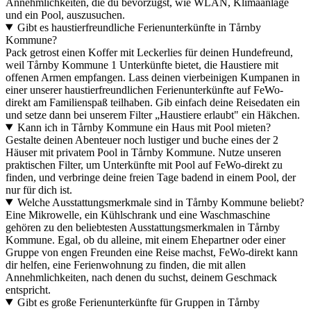
Annehmlichkeiten, die du bevorzugst, wie WLAN, Klimaanlage
und ein Pool, auszusuchen.
Gibt es haustierfreundliche Ferienunterkünfte in Tårnby
Kommune?
Pack getrost einen Koffer mit Leckerlies für deinen Hundefreund,
weil Tårnby Kommune 1 Unterkünfte bietet, die Haustiere mit
offenen Armen empfangen. Lass deinen vierbeinigen Kumpanen in
einer unserer haustierfreundlichen Ferienunterkünfte auf FeWo-
direkt am Familienspaß teilhaben. Gib einfach deine Reisedaten ein
und setze dann bei unserem Filter „Haustiere erlaubt" ein Häkchen.
Kann ich in Tårnby Kommune ein Haus mit Pool mieten?
Gestalte deinen Abenteuer noch lustiger und buche eines der 2
Häuser mit privatem Pool in Tårnby Kommune. Nutze unseren
praktischen Filter, um Unterkünfte mit Pool auf FeWo-direkt zu
finden, und verbringe deine freien Tage badend in einem Pool, der
nur für dich ist.
Welche Ausstattungsmerkmale sind in Tårnby Kommune beliebt?
Eine Mikrowelle, ein Kühlschrank und eine Waschmaschine
gehören zu den beliebtesten Ausstattungsmerkmalen in Tårnby
Kommune. Egal, ob du alleine, mit einem Ehepartner oder einer
Gruppe von engen Freunden eine Reise machst, FeWo-direkt kann
dir helfen, eine Ferienwohnung zu finden, die mit allen
Annehmlichkeiten, nach denen du suchst, deinem Geschmack
entspricht.
Gibt es große Ferienunterkünfte für Gruppen in Tårnby