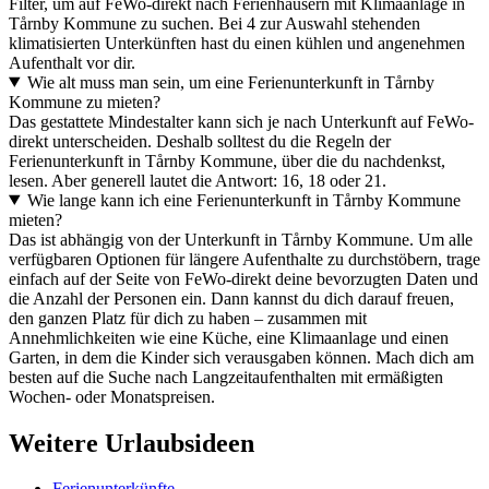
Filter, um auf FeWo-direkt nach Ferienhäusern mit Klimaanlage in
Tårnby Kommune zu suchen. Bei 4 zur Auswahl stehenden
klimatisierten Unterkünften hast du einen kühlen und angenehmen
Aufenthalt vor dir.
Wie alt muss man sein, um eine Ferienunterkunft in Tårnby
Kommune zu mieten?
Das gestattete Mindestalter kann sich je nach Unterkunft auf FeWo-
direkt unterscheiden. Deshalb solltest du die Regeln der
Ferienunterkunft in Tårnby Kommune, über die du nachdenkst,
lesen. Aber generell lautet die Antwort: 16, 18 oder 21.
Wie lange kann ich eine Ferienunterkunft in Tårnby Kommune
mieten?
Das ist abhängig von der Unterkunft in Tårnby Kommune. Um alle
verfügbaren Optionen für längere Aufenthalte zu durchstöbern, trage
einfach auf der Seite von FeWo-direkt deine bevorzugten Daten und
die Anzahl der Personen ein. Dann kannst du dich darauf freuen,
den ganzen Platz für dich zu haben – zusammen mit
Annehmlichkeiten wie eine Küche, eine Klimaanlage und einen
Garten, in dem die Kinder sich verausgaben können. Mach dich am
besten auf die Suche nach Langzeitaufenthalten mit ermäßigten
Wochen- oder Monatspreisen.
Weitere Urlaubsideen
Ferienunterkünfte