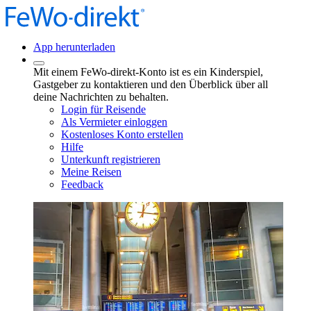
App herunterladen
Mit einem FeWo-direkt-Konto ist es ein Kinderspiel,
Gastgeber zu kontaktieren und den Überblick über all
deine Nachrichten zu behalten.
Login für Reisende
Als Vermieter einloggen
Kostenloses Konto erstellen
Hilfe
Unterkunft registrieren
Meine Reisen
Feedback