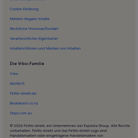
Ferienwohnungen und Apartments in Amager Strandpark
Cookie-Erklärung
Lodges in Vm Bjerget
Melden illegaler Inhalte
Bed and Breakfasts in Tivoli
Rechtliche Hinweise/Kontakt
Ferienunterkünfte am Meer nahe Øksnehallen
Verantwortlicher Eigentümer
Ferienunterkünfte mit Pool nahe Øksnehallen
Inhaltsrichtlinien und Melden von Inhalten
Ferienwohnungen und Apartments in Hellerup
Die Vrbo-Familie
Ferienunterkünfte am Strand nahe Kopenhagen (ZGH-
Hauptbahnhof Kopenhagen)
Vrbo
Ferienunterkünfte mit Whirlpool nahe Kopenhagen (ZGH-
Abritel.fr
Hauptbahnhof Kopenhagen)
FeWo-direkt.de
Haustierfreundliche Ferienunterkünfte nahe Kopenhagen (ZGH-
Hauptbahnhof Kopenhagen)
Bookabach.co.nz
Ferienunterkünfte am See nahe Bahnhof Kopenhagen Dybbølsbro
Stayz.com.au
Lodges in Skodsborg Strand - Struckmannparken
© 2026 FeWo-direkt, ein Unternehmen der Expedia Group. Alle Rechte
Häuser in Skodsborg Strand - Struckmannparken
vorbehalten. FeWo-direkt und das FeWo-direkt-Logo sind
Handelsmarken oder eingetragene Handelsmarken von
Pensionen in Royal Arena