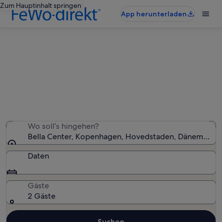
Zum Hauptinhalt springen
App herunterladen
Ferienunterkünfte nahe Bella
Center
Wir haben 829 Ferienunterkünfte gefunden. Bitte gib
deinen Reisezeitraum an, um die Verfügbarkeit zu
prüfen.
Wo soll’s hingehen?
Bella Center, Kopenhagen, Hovedstaden, Dänemark
Daten
Gäste
2 Gäste
Suchen