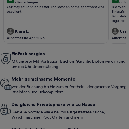
10 von 10
10 von 1
5 Bewertungen
27 Be
(5
(27
Our stay couldn’t be better. The location of the apartment was
Die Wohnung
bewertungen)
bewe
excellent.
Einkaufsmög
Bahnstatio
Lage lässt 
lange stei
zufrieden.
Klara L.
Ursul
Aufenthalt im Apr. 2025
Aufenthalt
Einfach sorglos
Mit unserer Mit-Vertrauen-Buchen-Garantie bieten wir dir rund
um die Uhr Unterstützung
Mehr gemeinsame Momente
Von der Buchung bis hin zum Aufenthalt – der gesamte Vorgang
ist einfach und unkompliziert
Die gleiche Privatsphäre wie zu Hause
Genieße Vorzüge wie eine voll ausgestattete Küche,
Waschmaschine, Pool, Garten und mehr