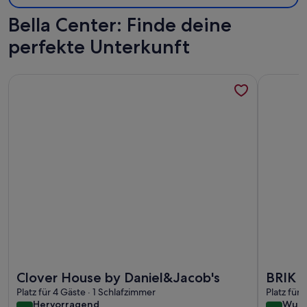
Bella Center: Finde deine
perfekte Unterkunft
Weitere Infos zu Clover House by Daniel&Jacob's
Weitere I
Weitere Infos zu Clover House by Daniel&Jacob's
Weitere I
Clover House by Daniel&Jacob's
BRIK 
Platz für 4 Gäste · 1 Schlafzimmer
Platz für
hervorragend
wund
Hervorragend
Wund