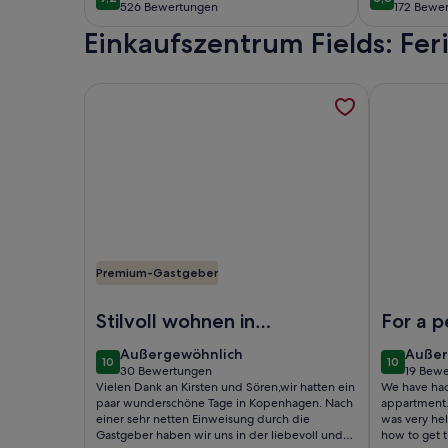
9,2 von 10
8,8 von 10
526 Bewertungen
172 Bewe
(526
(172
Einkaufszentrum Fields: Fe
bewertungen)
bewert
Weitere Informationen zu Charming Apartment Ne
Weitere In
Premium-Gastgeber
Foto von Charming Apartment Near City Center 
Foto von E
Stilvoll wohnen in
For a p
Kopenhagen
CPH
außergewöhnlich
außer
Außergewöhnlich
Außer
10
10
10 von 10
10 von 10
30 Bewertungen
19 Bew
(30
(19
Vielen Dank an Kirsten und Sören,wir hatten ein
We have had 
bewertungen)
bewer
paar wunderschöne Tage in Kopenhagen. Nach
appartment. 
einer sehr netten Einweisung durch die
was very hel
Gastgeber haben wir uns in der liebevoll und
how to get t