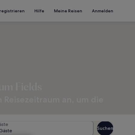
registrieren
Hilfe
Meine Reisen
Anmelden
um Fields
n Reisezeitraum an, um die
äste
Suchen
Gäste