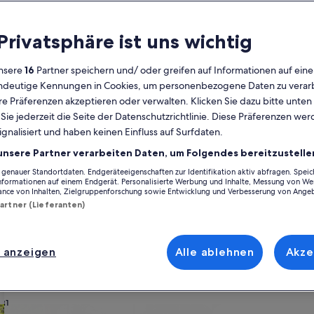
Kalender
 Privatsphäre ist uns wichtig
Derzeit
August 2026
werden
nsere
16
Partner speichern und/ oder greifen auf Informationen auf ein
die
eindeutige Kennungen in Cookies, um personenbezogene Daten zu verarb
Monate
Montag
Dienstag
Mittwoch
Donnerstag
Freitag
Samstag
Sonntag
Montag
Die
Mo
Di
Mi
Do
Fr
Sa
So
Mo
Di
e Präferenzen akzeptieren oder verwalten. Klicken Sie dazu bitte unten
August
ie jederzeit die Seite der Datenschutzrichtlinie. Diese Präferenzen we
2026
ignalisiert und haben keinen Einfluss auf Surfdaten.
und
1
1
2
2
openhagen Kommune
Kastrup
Ørestad
Ferienunterkünfte nahe Einkaufsze
September
unsere Partner verarbeiten Daten, um Folgendes bereitzustelle
2026
enauer Standortdaten. Endgeräteeigenschaften zur Identifikation aktiv abfragen. Spei
3
4
5
6
7
8
7
8
9
9
rum Fields vorschwebt, stöbere durch unsere Feriendomizile und finde d
angezeigt.
Informationen auf einem Endgerät. Personalisierte Werbung und Inhalte, Messung von We
 verbringst, ob mit Freunden, Familie oder einfach nur deinem treuen Vi
ance von Inhalten, Zielgruppenforschung sowie Entwicklung und Verbesserung von Ange
e WLAN sowie eine Waschmaschine und ein Trockner. Und auch wenn du
Partner (Lieferanten)
10
11
12
13
14
15
14
15
1
16
17
18
19
20
21
22
21
22
2
23
 anzeigen
Alle ablehnen
Akze
ach deinem Geschmack
24
25
26
27
28
29
28
29
3
30
31
wohnungen oder Apartments
Suche nach Ferienhütten
Suche nach Landhäu