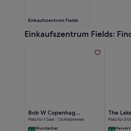
Einkaufszentrum Fields
Einkaufszentrum Fields: Fin
Weitere Informationen zu Bob W Copenhagen Øst
Weitere Inf
Foto von Bob W Copenhagen Østerbro
Foto von Th
Bob W Copenhagen
The Lak
Østerbro
apartme
Platz für 1 Gast · 1 Schlafzimmer
Platz für 3 G
Daniel&
wunderbar
hervor
Wunderbar
Hervor
9,2
8,8