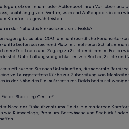
berlegen, ob ein Innen- oder Außenpool Ihren Vorlieben und d
enuss, unabhängig vom Wetter, während Außenpools in den w
 um Komfort zu gewährleisten.
ien in der Nähe des Einkaufszentrums Fields?
penhagen gibt es über 200 familienfreundliche Ferienunterkün
rkünfte bieten ausreichend Platz mit mehreren Schlafzimmern
chinen/Trocknern und Zugang zu Spielbereichen im Freien wie
eistet. Unterhaltungsmöglichkeiten wie Bücher, Spiele und 
unterkunft suchen Sie nach Unterkünften, die separate Bereic
 eine voll ausgestattete Küche zur Zubereitung von Mahlzeit
ses in der Nähe des Einkaufszentrums Fields bedeutet wenige
 Field's Shopping Centre?
in der Nähe des Einkaufszentrums Fields, die modernen Komfo
n wie Klimaanlage, Premium-Bettwäsche und Seeblick finden. 
haffen.