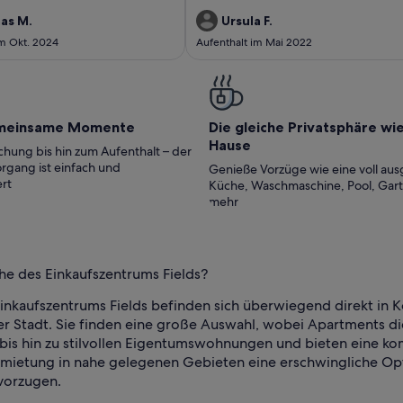
s in walking distance to Bus stop,
lässt sich vieles zu Fuss erkunden. Einzige
and the city center. In close
Einschränkung: lange steile Treppe bis in 
as M.
Ursula F.
found nice restaurants and bars.
Stock. Wir waren rund um zufrieden.
im Okt. 2024
Aufenthalt im Mai 2022
tore is just across the street. The
staying in
ment.
meinsame Momente
Die gleiche Privatsphäre wi
Hause
hung bis hin zum Aufenthalt – der
rgang ist einfach und
Genieße Vorzüge wie eine voll aus
rt
Küche, Waschmaschine, Pool, Gar
mehr
he des Einkaufszentrums Fields?
Einkaufszentrums Fields befinden sich überwiegend direkt in
 Stadt. Sie finden eine große Auswahl, wobei Apartments die
 hin zu stilvollen Eigentumswohnungen und bieten eine komf
 Anmietung in nahe gelegenen Gebieten eine erschwingliche Op
vorzugen.