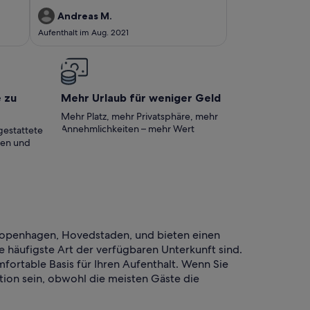
Fragen rasch reagiert und unsere Wünsche
den 4.
erfüllt.
Andreas M.
Aufenthalt im Aug. 2021
e zu
Mehr Urlaub für weniger Geld
Mehr Platz, mehr Privatsphäre, mehr
Annehmlichkeiten – mehr Wert
gestattete
ten und
 Kopenhagen, Hovedstaden, und bieten einen
 häufigste Art der verfügbaren Unterkunft sind.
ortable Basis für Ihren Aufenthalt. Wenn Sie
tion sein, obwohl die meisten Gäste die