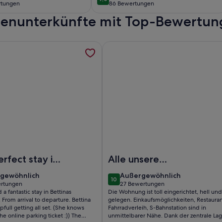
9,0 von 10
rtungen
86 Bewertungen
(86
rienunterkünfte mit Top-Bewertun
ungen)
bewertungen)
ar City Center Of Copenhagen., werden in einem neuen Tab 
formationen zu Ein schöner Ort im Botschaftsviertel in der N
Weitere Informationen zu Perfect
Of Copenhagen.
in schöner Ort im Botschaftsviertel in der Nähe von Queens P
Foto von Perfect location, cosy a
erfect stay in
Alle unsere
Erwartungen wurden
gewöhnlich
außergewöhnlich
gewöhnlich
Außergewöhnlich
10
voll erfüllt
10 von 10
ertungen
27 Bewertungen
(27
a fantastic stay in Bettinas
Die Wohnung ist toll eingerichtet, hell und
tungen)
bewertungen)
From arrival to departure. Bettina
gelegen. Einkaufsmöglichkeiten, Restauran
pfull getting all set. (She knows
Fahrradverleih, S-Bahnstation sind in
he online parking ticket :)) The
unmittelbarer Nähe. Dank der zentrale La