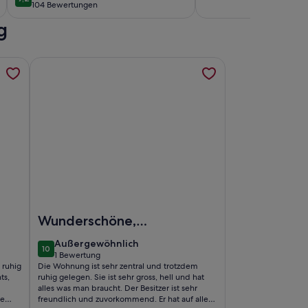
9,2 von 10
104 Bewertungen
(104
bewertungen)
g
bewertungen)
geöffnet
ähe von Queens Palace und Little Mermaid, werden in einem n
 location, cosy and stylish and with one of the largest bathr
Weitere Informationen zu Im Herzen von Kopenhagen, 
alace und Little Mermaid
nd stylish and with one of the largest bathrooms i town
Foto von Im Herzen von Kopenhagen
Wunderschöne,
authentische
außergewöhnlich
Außergewöhnlich
10
Wohnung in
10 von 10
1 Bewertung
(1
 ruhig
Die Wohnung ist sehr zentral und trotzdem
Kopenhagen
bewertung)
ts,
ruhig gelegen. Sie ist sehr gross, hell und hat
alles was man braucht. Der Besitzer ist sehr
ge
freundlich und zuvorkommend. Er hat auf alle