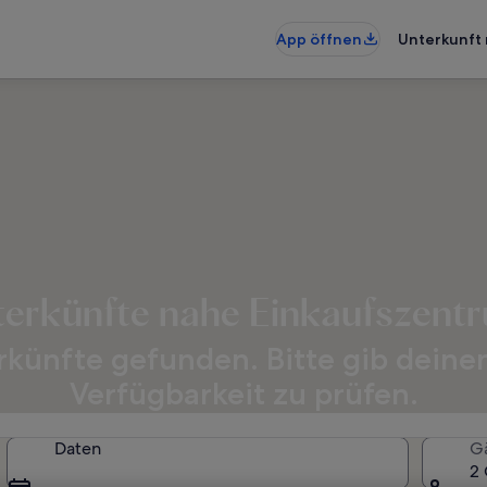
App öffnen
Unterkunft 
terkünfte nahe Einkaufszentr
künfte gefunden. Bitte gib deine
Verfügbarkeit zu prüfen.
Daten
G
2 