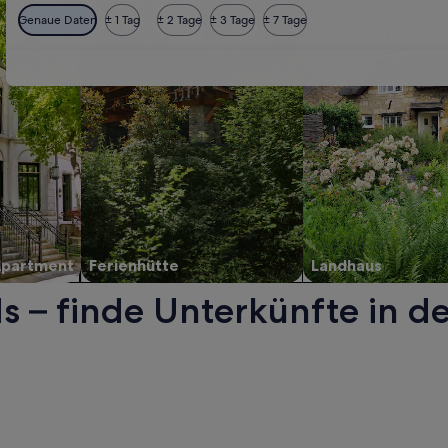
Genaue Daten
± 1 Tag
± 2 Tage
± 3 Tage
± 7 Tage
Apartment
Ferienhütte
Landhaus
s – finde Unterkünfte in d
 Wird in einem neuen Fenster geöffnet.