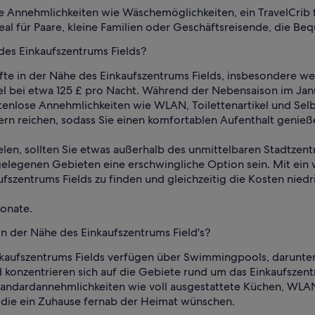
he Annehmlichkeiten wie Wäschemöglichkeiten, ein TravelCrib fü
eal für Paare, kleine Familien oder Geschäftsreisende, die B
des Einkaufszentrums Fields?
te in der Nähe des Einkaufszentrums Fields, insbesondere wen
el bei etwa 125 £ pro Nacht. Während der Nebensaison im Jan
tenlose Annehmlichkeiten wie WLAN, Toilettenartikel und Se
ern reichen, sodass Sie einen komfortablen Aufenthalt genie
ielen, sollten Sie etwas außerhalb des unmittelbaren Stadtzen
elegenen Gebieten eine erschwingliche Option sein. Mit ein w
szentrums Fields zu finden und gleichzeitig die Kosten niedri
Monate.
in der Nähe des Einkaufszentrums Field's?
nkaufszentrums Fields verfügen über Swimmingpools, darunter
d konzentrieren sich auf die Gebiete rund um das Einkaufsze
 Standardannehmlichkeiten wie voll ausgestattete Küchen, W
 die ein Zuhause fernab der Heimat wünschen.