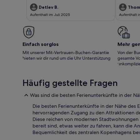
inspirierend eingerichteten, sehr ruhig
appartment i
gelegenen Wohnung rundum
Underground 
Detlev B.
Thom
wohlgefühlt.Gerne wieder!Detlev und Eike
distance we 
Aufenthalt im Juli 2025
Aufenthalt 
The grocery s
bakery as well. Thanks for having us 
your appart
Einfach sorglos
Mehr ge
Mit unserer Mit-Vertrauen-Buchen-Garantie
Von der Buc
bieten wir dir rund um die Uhr Unterstützung
gesamte Vo
unkomplizie
Häufig gestellte Fragen
Was sind die besten Ferienunterkünfte in der Nä
Die besten Ferienunterkünfte in der Nähe des 
hervorragenden Zugang zu den Attraktionen der
Diese reichen von modernen Stadtwohnungen bis
bereit sind, etwas weiter zu fahren, kann die
Bequemlichkeit des zentralen Kopenhagens be