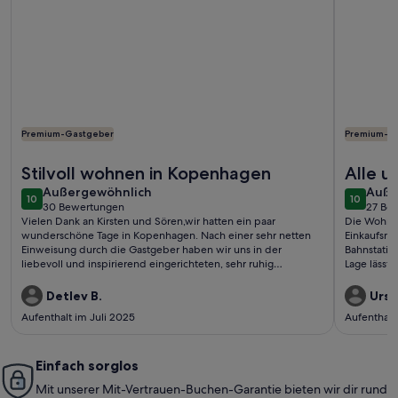
Premium-Gastgeber
Premium-G
Weitere Infos zu Charming Apartment Near City Center Of
Weitere In
Stilvoll wohnen in Kopenhagen
Alle u
außergewöhnlich
auße
Außergewöhnlich
erfüllt
Auße
10
10
10 von 10
10 von 1
30 Bewertungen
27 Be
(30
(27
Vielen Dank an Kirsten und Sören,wir hatten ein paar
Die Wohnung
bewertungen)
bewe
wunderschöne Tage in Kopenhagen. Nach einer sehr netten
Einkaufsmög
Einweisung durch die Gastgeber haben wir uns in der
Bahnstatio
liebevoll und inspirierend eingerichteten, sehr ruhig
Lage lässt 
gelegenen Wohnung rundum wohlgefühlt.Gerne
lange stei
wieder!Detlev und Eike
zufrieden.
Detlev B.
Ursul
Aufenthalt im Juli 2025
Aufenthalt
Einfach sorglos
Mit unserer Mit-Vertrauen-Buchen-Garantie bieten wir dir rund