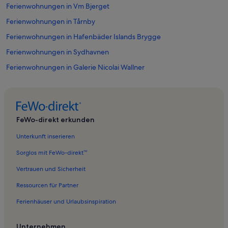
Ferienwohnungen in Vm Bjerget
Ferienwohnungen in Tårnby
Ferienwohnungen in Hafenbäder Islands Brygge
Ferienwohnungen in Sydhavnen
Ferienwohnungen in Galerie Nicolai Wallner
Ferienwohnungen in Kalvebod Fælled
Ferienwohnungen in Tårnby Kommune
Ferienwohnungen in Royal Arena
FeWo-direkt erkunden
Ferienwohnungen in Sundby Kirche
Unterkunft inserieren
Ferienwohnungen in Amager
Sorglos mit FeWo-direkt™
Ferienwohnungen in Ørestad
Vertrauen und Sicherheit
Ferienwohnungen in Mogens Dahl Koncertsal
Ressourcen für Partner
Ferienwohnungen in Kopenhagen
Ferienhäuser und Urlaubsinspiration
Ferienwohnungen in Tommy Lund
Ferienwohnungen in Einkaufszentrum Fields
Unternehmen