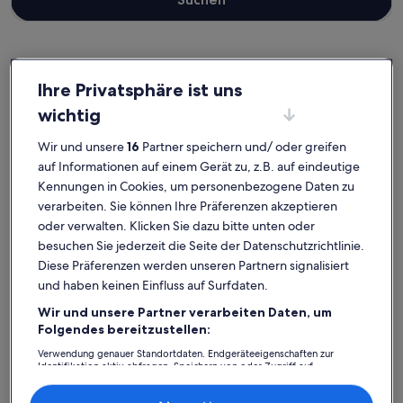
Ørestad
Ferienunterkünfte nahe Royal Golf Center
Ihre Privatsphäre ist uns
wichtig
Wähle die passende Ferienunterkunft nahe Royal Golf Center.
Wir und unsere
16
Partner speichern und/ oder greifen
Ferienunterkünfte bieten dir für deinen Aufenthalt mit Freunden,
auf Informationen auf einem Gerät zu, z.B. auf eindeutige
Familie oder Haustieren alles, worauf es ankommt, wie einen Garten
und einen Pool. Was auch immer du dir vorstellst, du findest
Kennungen in Cookies, um personenbezogene Daten zu
bestimmt genau die Art von Unterkunft, die all deine Bedürfnisse
verarbeiten. Sie können Ihre Präferenzen akzeptieren
erfüllt – das Angebot bei uns ist vielfältig und umfasst Häuser, die
oder verwalten. Klicken Sie dazu bitte unten oder
über barrierarme Optionen verfügen oder geeignet für
besuchen Sie jederzeit die Seite der Datenschutzrichtlinie.
Nichtraucher sind.
Diese Präferenzen werden unseren Partnern signalisiert
und haben keinen Einfluss auf Surfdaten.
Wir und unsere Partner verarbeiten Daten, um
Finde Unterkünfte ganz nach deinem
Folgendes bereitzustellen:
Geschmack
Verwendung genauer Standortdaten. Endgeräteeigenschaften zur
Identifikation aktiv abfragen. Speichern von oder Zugriff auf
Informationen auf einem Endgerät. Personalisierte Werbung und
Suche nach Ferienhäusern
Suche nach Ferienwohnungen oder 
Suche nach 
Inhalte, Messung von Werbeleistung und der Performance von Inhalten,