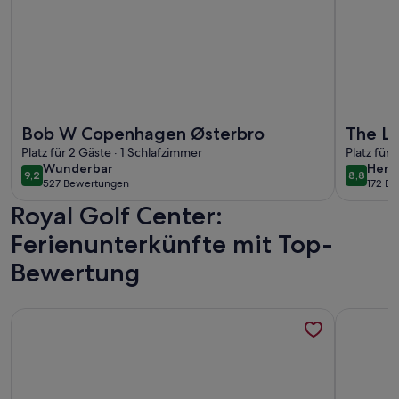
Weitere Infos zu Bob W Copenhagen Østerbro
Weitere I
Bob W Copenhagen Østerbro
The La
Platz für 2 Gäste · 1 Schlafzimmer
Daniel
Platz für 
wunderbar
herv
Wunderbar
Herv
9,2
8,8
9,2 von 10
8,8 von 
527 Bewertungen
172 B
(527
(172
Royal Golf Center:
bewertungen)
bewe
Ferienunterkünfte mit Top-
Bewertung
Weitere Infos zu Charming Apartment Near City Center Of
Weitere In