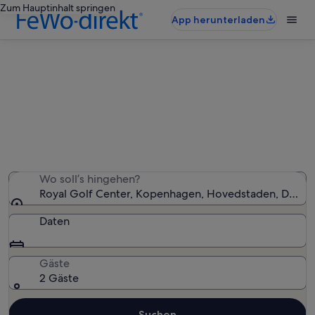
Zum Hauptinhalt springen
App herunterladen
Ferienunterkünfte nahe Royal Golf
Center
Wir haben 916 Ferienunterkünfte gefunden. Bitte gib
deinen Reisezeitraum an, um die Verfügbarkeit zu
prüfen.
Wo soll’s hingehen?
Royal Golf Center, Kopenhagen, Hovedstaden, Däne
Daten
Gäste
2 Gäste
Suchen