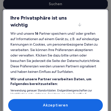
Suchen
Ihre Privatsphäre ist uns
Stralsund
wichtig
Ferienunterkünfte in den Bergen nahe American Bowling Stralsund
Wir und unsere
16
Partner speichern und/ oder greifen
American Bowling Stralsund:
auf Informationen auf einem Gerät zu, z.B. auf eindeutige
Finde deine perfekte
Kennungen in Cookies, um personenbezogene Daten zu
Unterkunft
verarbeiten. Sie können Ihre Präferenzen akzeptieren
oder verwalten. Klicken Sie dazu bitte unten oder
besuchen Sie jederzeit die Seite der Datenschutzrichtlinie.
Weitere Infos zu Rügens jüngstes Seebad am Südstrand lädt 
Weitere I
Diese Präferenzen werden unseren Partnern signalisiert
und haben keinen Einfluss auf Surfdaten.
Wir und unsere Partner verarbeiten Daten, um
Folgendes bereitzustellen:
Verwendung genauer Standortdaten. Endgeräteeigenschaften zur
Identifikation aktiv abfragen. Speichern von oder Zugriff auf
Informationen auf einem Endgerät. Personalisierte Werbung und
Inhalte, Messung von Werbeleistung und der Performance von Inhalten,
Zielgruppenforschung sowie Entwicklung und Verbesserung von
Akzeptieren
Angeboten.