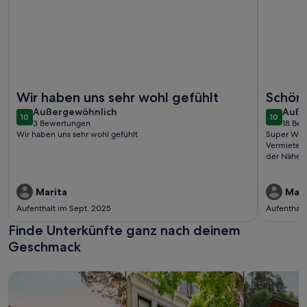
Weitere Infos zu Ferienwohnung Glebbe 17 Wohnung 4
Weitere I
Wir haben uns sehr wohl gefühlt
Schön
außergewöhnlich
auße
Außergewöhnlich
Auße
10
10
10 von 10
10 von 1
3 Bewertungen
18 Be
(3
(18
Wir haben uns sehr wohl gefühlt
Super Wohn
bewertungen)
bewe
Vermieter, 
der Nähe. .
Marita
Mari
Aufenthalt im Sept. 2025
Aufenthalt
Finde Unterkünfte ganz nach deinem
Geschmack
Suche nach Ferienhäusern
Suche nach Ferienwohnungen oder 
Suche nach 