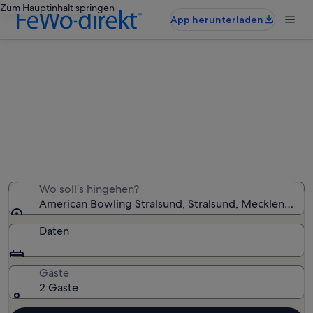
Zum Hauptinhalt springen
App herunterladen
Finde Ferienunterkünfte in den
Bergen nahe American Bowling
Stralsund
Wir haben 1 Ferienunterkünfte in den Bergen gefunden
– gib deinen Reisezeitraum ein, um die Verfügbarkeit zu
prüfen
Wo soll’s hingehen?
American Bowling Stralsund, Stralsund, Mecklenbur
Daten
Gäste
2 Gäste