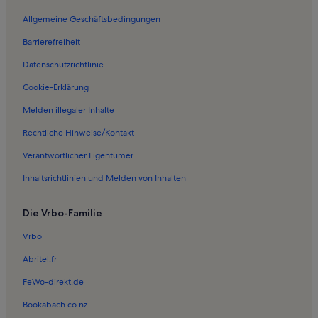
Ferienwohnungen in Ozeaneum
Allgemeine Geschäftsbedingungen
Ferienwohnungen in Stadthafen Stralsund
Barrierefreiheit
Ferienwohnungen in Rügen
Datenschutzrichtlinie
Ferienwohnungen in Helios Hanseklinikum Stralsund
Ferienwohnungen in St.-Nikolai-Kirche
Cookie-Erklärung
Ferienwohnungen in Klein Kedingshagen
Melden illegaler Inhalte
Ferienwohnungen in Bastionengürtel
Rechtliche Hinweise/Kontakt
Ferienwohnungen in American Bowling Stralsund
Verantwortlicher Eigentümer
Ferienwohnungen in Stralsunder Strand
Inhaltsrichtlinien und Melden von Inhalten
Ferienwohnungen in Dielenhaus
Die Vrbo-Familie
Häuser in Schaprode
Ferienwohnungen und Apartments in Schaprode
Vrbo
Häuser in Poseritz
Abritel.fr
Ferienwohnungen und Apartments in Groß Kordshagen
FeWo-direkt.de
Häuser in Sundhagen
Bookabach.co.nz