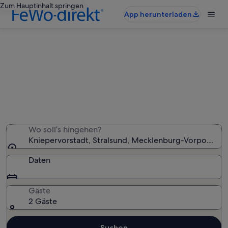
Zum Hauptinhalt springen
App herunterladen
Ferienwohnungen & Ferienhäuser
in Kniepervorstadt
Wir haben 846 Ferienunterkünfte gefunden. Bitte gib
deinen Reisezeitraum an, um die Verfügbarkeit zu
prüfen.
Wo soll’s hingehen?
Kniepervorstadt, Stralsund, Mecklenburg-Vorpommer
Daten
Gäste
2 Gäste
Suchen