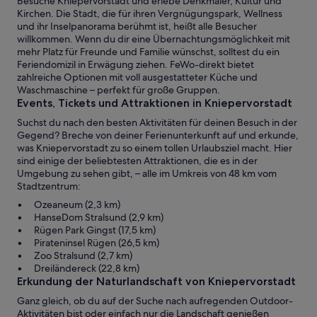
Besuche Kniepervorstadt und erlebe Denkmäler, Kultur und
Kirchen. Die Stadt, die für ihren Vergnügungspark, Wellness
und ihr Inselpanorama berühmt ist, heißt alle Besucher
willkommen. Wenn du dir eine Übernachtungsmöglichkeit mit
mehr Platz für Freunde und Familie wünschst, solltest du ein
Feriendomizil in Erwägung ziehen. FeWo-direkt bietet
zahlreiche Optionen mit voll ausgestatteter Küche und
Waschmaschine – perfekt für große Gruppen.
Events, Tickets und Attraktionen in Kniepervorstadt
Suchst du nach den besten Aktivitäten für deinen Besuch in der
Gegend? Breche von deiner Ferienunterkunft auf und erkunde,
was Kniepervorstadt zu so einem tollen Urlaubsziel macht. Hier
sind einige der beliebtesten Attraktionen, die es in der
Umgebung zu sehen gibt, – alle im Umkreis von 48 km vom
Stadtzentrum:
Ozeaneum (2,3 km)
HanseDom Stralsund (2,9 km)
Rügen Park Gingst (17,5 km)
Pirateninsel Rügen (26,5 km)
Zoo Stralsund (2,7 km)
Dreiländereck (22,8 km)
Erkundung der Naturlandschaft von Kniepervorstadt
Ganz gleich, ob du auf der Suche nach aufregenden Outdoor-
Aktivitäten bist oder einfach nur die Landschaft genießen