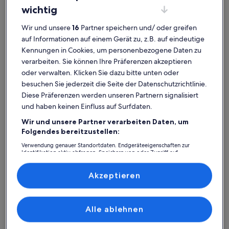
wichtig
Wir und unsere
16
Partner speichern und/ oder greifen
auf Informationen auf einem Gerät zu, z.B. auf eindeutige
Kennungen in Cookies, um personenbezogene Daten zu
verarbeiten. Sie können Ihre Präferenzen akzeptieren
oder verwalten. Klicken Sie dazu bitte unten oder
Premium-Gastgeber
besuchen Sie jederzeit die Seite der Datenschutzrichtlinie.
Diese Präferenzen werden unseren Partnern signalisiert
Weitere Infos zu Ferienwohnung am Strelasund 150m bis 
Weitere I
Ferienwohnung am Strelasund 150m
Ferie
und haben keinen Einfluss auf Surfdaten.
bis zum Strand WLAN 250Mbits&E-
Platz für 4 Gäste · 2 Schlafzimmer · 1 Badezimmer
Bleich
Platz für
Wir und unsere Partner verarbeiten Daten, um
außergewöhnlich
auße
Außergewöhnlich
Auße
Auto Anschluss
Gemei
9,4
10
Folgendes bereitzustellen:
9,4 von 10
10 von 1
81 Bewertungen
16 Be
(81
(16
Verwendung genauer Standortdaten. Endgeräteeigenschaften zur
Kniepervorstadt:
bewertungen)
bewe
Identifikation aktiv abfragen. Speichern von oder Zugriff auf
Informationen auf einem Endgerät. Personalisierte Werbung und
Ferienunterkünfte mit Top-
Inhalte, Messung von Werbeleistung und der Performance von Inhalten,
Zielgruppenforschung sowie Entwicklung und Verbesserung von
Akzeptieren
Bewertung
Angeboten.
Liste der Partner (Lieferanten)
Alle ablehnen
Weitere Infos zu Ferienwohnung/App. für 3 Gäste mit 30m² i
Weitere I