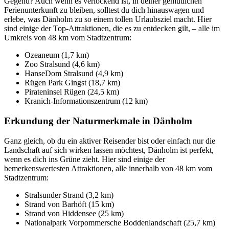
Gegend? Auch wenn es verlockend ist, in deiner gemütlichen
Ferienunterkunft zu bleiben, solltest du dich hinauswagen und
erlebe, was Dänholm zu so einem tollen Urlaubsziel macht. Hier
sind einige der Top-Attraktionen, die es zu entdecken gilt, – alle im
Umkreis von 48 km vom Stadtzentrum:
Ozeaneum (1,7 km)
Zoo Stralsund (4,6 km)
HanseDom Stralsund (4,9 km)
Rügen Park Gingst (18,7 km)
Pirateninsel Rügen (24,5 km)
Kranich-Informationszentrum (12 km)
Erkundung der Naturmerkmale in Dänholm
Ganz gleich, ob du ein aktiver Reisender bist oder einfach nur die
Landschaft auf sich wirken lassen möchtest, Dänholm ist perfekt,
wenn es dich ins Grüne zieht. Hier sind einige der
bemerkenswertesten Attraktionen, alle innerhalb von 48 km vom
Stadtzentrum:
Stralsunder Strand (3,2 km)
Strand von Barhöft (15 km)
Strand von Hiddensee (25 km)
Nationalpark Vorpommersche Boddenlandschaft (25,7 km)