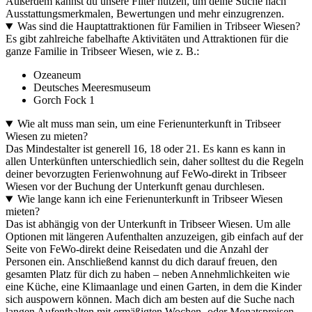
Außerdem kannst du unsere Filter nutzen, um deine Suche nach
Ausstattungsmerkmalen, Bewertungen und mehr einzugrenzen.
Was sind die Hauptattraktionen für Familien in Tribseer Wiesen?
Es gibt zahlreiche fabelhafte Aktivitäten und Attraktionen für die
ganze Familie in Tribseer Wiesen, wie z. B.:
Ozeaneum
Deutsches Meeresmuseum
Gorch Fock 1
Wie alt muss man sein, um eine Ferienunterkunft in Tribseer
Wiesen zu mieten?
Das Mindestalter ist generell 16, 18 oder 21. Es kann es kann in
allen Unterkünften unterschiedlich sein, daher solltest du die Regeln
deiner bevorzugten Ferienwohnung auf FeWo-direkt in Tribseer
Wiesen vor der Buchung der Unterkunft genau durchlesen.
Wie lange kann ich eine Ferienunterkunft in Tribseer Wiesen
mieten?
Das ist abhängig von der Unterkunft in Tribseer Wiesen. Um alle
Optionen mit längeren Aufenthalten anzuzeigen, gib einfach auf der
Seite von FeWo-direkt deine Reisedaten und die Anzahl der
Personen ein. Anschließend kannst du dich darauf freuen, den
gesamten Platz für dich zu haben – neben Annehmlichkeiten wie
eine Küche, eine Klimaanlage und einen Garten, in dem die Kinder
sich auspowern können. Mach dich am besten auf die Suche nach
langen Aufenthalten mit ermäßigten Wochen- oder Monatspreisen.