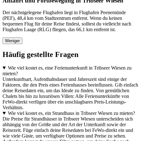
Anfahrt und Fortbewegung in Tribseer Wiesen
Der nächstgelegene Flughafen liegt in Flughafen Peenemünde
(PEF), 48,4 km vom Stadtzentrum entfernt. Wenn du keinen
bequemen Flug für deine Reise findest, solltest du vielleicht nach
Flughafen Laage (RLG) fliegen, das 66,1 km entfernt ist.
Weniger
Häufig gestellte Fragen
Wie viel kostet es, eine Ferienunterkunft in Tribseer Wiesen zu
mieten?
Unterkunftsart, Aufenthaltsdauer und Jahreszeit sind einige der
Faktoren, die den Preis eines Ferienhauses beeinflussen. Gib einfach
deine Reisedaten ein, um das Ideale zu finden. Von gemütlichen
Chalets bis hin zu luxuriösen Villen: Alle Ferienunterkünfte von
FeWo-direkt verfügen über ein unschlagbares Preis-Leistungs-
Verhältnis.
Wie viel kostet es, ein Strandhaus in Tribseer Wiesen zu mieten?
Die Preise für Strandhäuser in Tribseer Wiesen unterscheiden sich
abhängig von der Größe und der Art der Unterkunft sowie der
Reisezeit. Füge einfach deine Reisedaten bei FeWo-direkt ein und
wie viele Gäste, um verfügbare Optionen und Preise zu sehen.