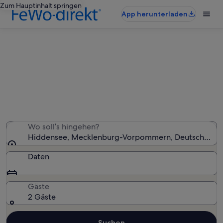
Zum Hauptinhalt springen
App herunterladen
Hiddensee: Ferienunterkünfte mit
Pool
Wir haben 61 Ferienunterkünfte mit Pool gefunden – gib
deinen Reisezeitraum ein, um die Verfügbarkeit zu
prüfen
Wo soll’s hingehen?
Hiddensee, Mecklenburg-Vorpommern, Deutschland
Daten
Gäste
2 Gäste
Suchen