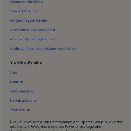
Datenschutzrichtlinie
Ferienwohnungen in Goos
Ferienwohnungen in Rügen Park Gingst
Cookie-Erklärung
Ferienwohnungen in Lancken
Melden illegaler Inhalte
Ferienwohnungen in Vitte
Rechtliche Hinweise/Kontakt
Ferienwohnungen in Neuenkirchen
Verantwortlicher Eigentümer
Ferienwohnungen in Strand bei Goos
Inhaltsrichtlinien und Melden von Inhalten
Ferienwohnungen in Kammin
Die Vrbo-Familie
Ferienwohnungen in Strand von Hiddensee
Ferienwohnungen in Nationalpark Vorpommersche
Vrbo
Boddenlandschaft
Abritel.fr
Ferienwohnungen in Trent
FeWo-direkt.de
Ferienwohnungen in Wiek
Bookabach.co.nz
Ferienwohnungen in Kloster
Stayz.com.au
Ferienwohnungen in Vaschvitz
Ferienwohnungen in Schaprode
© 2026 FeWo-direkt, ein Unternehmen der Expedia Group. Alle Rechte
vorbehalten. FeWo-direkt und das FeWo-direkt-Logo sind
Ferienwohnungen in Grubnow