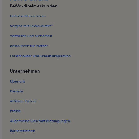
Ferienwohnungen in Charlottendorf
FeWo-direkt erkunden
Ferienwohnungen in Juliusruh
Unterkunft inserieren
Ferienwohnungen in Lieschow
Sorglos mit FeWo-direkt™
Ferienwohnungen in Dranske
Vertrauen und Sicherheit
Ferienwohnungen in Waase
Ressourcen für Partner
Ferienwohnungen in Barhöft
Ferienhäuser und Urlaubsinspiration
Ferienwohnungen in Strand von Barhöft
Ferienwohnungen in Sankt-Jacob-Kirche
Unternehmen
Ferienwohnungen in Volsvitz
Über uns
Ferienwohnungen in Mursewiek
Karriere
Ferienwohnungen in Gingst
Affiliate-Partner
Ferienwohnungen in Rügen
Presse
Ferienwohnungen in Zingst
Allgemeine Geschäftsbedingungen
Ferienwohnungen in Moritzhagen
Barrierefreiheit
Ferienwohnungen in Ummanz