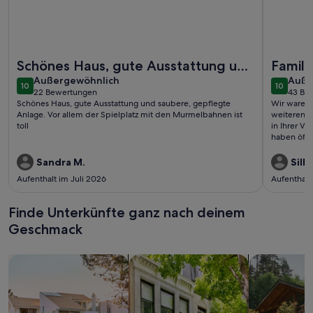
Weitere Infos zu Reetdachhaus in Dranske
Weitere In
Schönes Haus, gute Ausstattung und
Famili
außergewöhnlich
auße
saubere, gepflegte Anlage. Vor
Außergewöhnlich
Auße
10
10
10 von 10
10 von 1
22 Bewertungen
43 Be
allem der Spie ...
(22
(43
Schönes Haus, gute Ausstattung und saubere, gepflegte
Wir waren 
bewertungen)
bewe
Anlage. Vor allem der Spielplatz mit den Murmelbahnen ist
weiteren F
toll
in Ihrer Vi
haben öfte
sich einfa
überhaupt 
Sandra M.
Silke
gern zuges
Aufenthalt im Juli 2026
Aufenthalt
durfen,in 
geschriebe
Finde Unterkünfte ganz nach deinem
Geschmack
Suche nach Ferienhäusern
Suche nach Ferienwohnungen oder 
Suche nach 