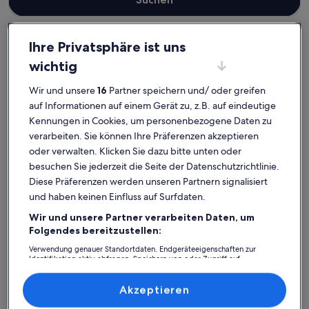
Ihre Privatsphäre ist uns
wichtig
Landkreis Nordvorpommern
Ferienunterkünfte mit Pool in Hiddensee
Wir und unsere
16
Partner speichern und/ oder greifen
Hiddensee: Entdecke
auf Informationen auf einem Gerät zu, z.B. auf eindeutige
Ferienunterkünfte mit Pool
Kennungen in Cookies, um personenbezogene Daten zu
verarbeiten. Sie können Ihre Präferenzen akzeptieren
oder verwalten. Klicken Sie dazu bitte unten oder
Weitere Infos zu Residenz Kubitzer Bodden Rügen
Weitere I
besuchen Sie jederzeit die Seite der Datenschutzrichtlinie.
Diese Präferenzen werden unseren Partnern signalisiert
und haben keinen Einfluss auf Surfdaten.
Wir und unsere Partner verarbeiten Daten, um
Folgendes bereitzustellen:
Verwendung genauer Standortdaten. Endgeräteeigenschaften zur
Identifikation aktiv abfragen. Speichern von oder Zugriff auf
Informationen auf einem Endgerät. Personalisierte Werbung und
Inhalte, Messung von Werbeleistung und der Performance von Inhalten,
Zielgruppenforschung sowie Entwicklung und Verbesserung von
Akzeptieren
Angeboten.