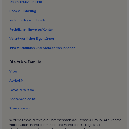
Datenschutzrichtlinie
Ferienwohnungen in Breege
Cookie-Erklärung
Ferienwohnungen in Strand von Hiddensee
Melden illegaler Inhalte
Ferienwohnungen in Barhöft
Rechtliche Hinweise/Kontakt
Ferienwohnungen in Strand von Barhöft
Verantwortlicher Eigentümer
Ferienwohnungen in Lieschow
Inhaltsrichtlinien und Melden von Inhalten
Ferienwohnungen in Rügen
Ferienwohnungen in Moritzhagen
Die Vrbo-Familie
Ferienwohnungen in Sankt-Jacob-Kirche
Vrbo
Ferienwohnungen in Lancken
Abritel.fr
Ferienwohnungen in Goos
FeWo-direkt.de
Ferienwohnungen in Ummanz
Bookabach.co.nz
Ferienwohnungen in Dranske
Stayz.com.au
Ferienwohnungen in Wiek
Ferienwohnungen in Charlottendorf
© 2026 FeWo-direkt, ein Unternehmen der Expedia Group. Alle Rechte
vorbehalten. FeWo-direkt und das FeWo-direkt-Logo sind
Ferienwohnungen in Halbinsel Wittow