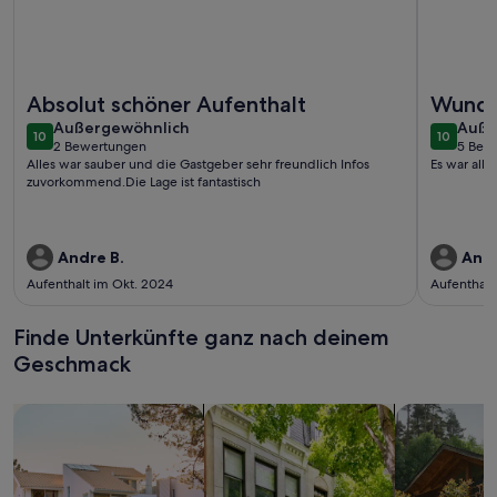
Weitere Infos zu Appartment 2 - Ferienhaus Zeeck
Weitere I
Absolut schöner Aufenthalt
Wunde
außergewöhnlich
auße
Außergewöhnlich
Auße
10
10
10 von 10
10 von 1
2 Bewertungen
5 Bew
(2
(5
Alles war sauber und die Gastgeber sehr freundlich Infos
Es war alle
bewertungen)
bewe
zuvorkommend.Die Lage ist fantastisch
Andre B.
Anke
Aufenthalt im Okt. 2024
Aufenthalt
Finde Unterkünfte ganz nach deinem
Geschmack
Suche nach Ferienhäusern
Suche nach Ferienwohnungen oder 
Suche nach 