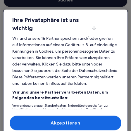
Ihre Privatsphäre ist uns
wichtig
Landkreis Nordvorpommern
Ferienunterkünfte für Familien in Hiddensee
Wir und unsere
16
Partner speichern und/ oder greifen
Hiddensee: Finde deine
auf Informationen auf einem Gerät zu, z.B. auf eindeutige
perfekte Unterkunft
Kennungen in Cookies, um personenbezogene Daten zu
verarbeiten. Sie können Ihre Präferenzen akzeptieren
oder verwalten. Klicken Sie dazu bitte unten oder
Weitere Infos zu Haus Maria Grieben-Hiddensee
Weitere I
besuchen Sie jederzeit die Seite der Datenschutzrichtlinie.
Diese Präferenzen werden unseren Partnern signalisiert
und haben keinen Einfluss auf Surfdaten.
Wir und unsere Partner verarbeiten Daten, um
Folgendes bereitzustellen:
Verwendung genauer Standortdaten. Endgeräteeigenschaften zur
Identifikation aktiv abfragen. Speichern von oder Zugriff auf
Informationen auf einem Endgerät. Personalisierte Werbung und
Inhalte, Messung von Werbeleistung und der Performance von Inhalten,
Zielgruppenforschung sowie Entwicklung und Verbesserung von
Akzeptieren
Angeboten.