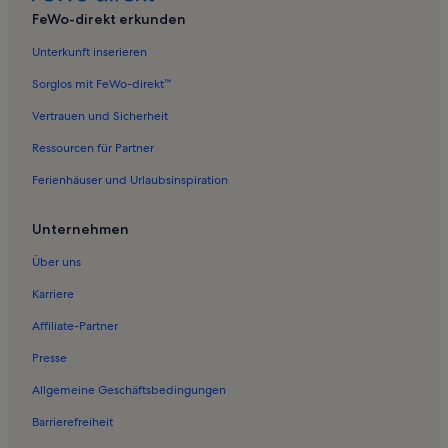
FeWo-direkt erkunden
Ferienwohnungen in Grubnow
Unterkunft inserieren
Ferienwohnungen in Leuchtturm Dornbusch
Ferienwohnungen in Binz
Sorglos mit FeWo-direkt™
Ferienwohnungen in Mursewiek
Vertrauen und Sicherheit
Ferienwohnungen in Kloster
Ressourcen für Partner
Ferienwohnungen in Strand bei Goos
Ferienhäuser und Urlaubsinspiration
Ferienwohnungen in Strand Schaprode
Unternehmen
Ferienwohnungen in Haidhof
Über uns
Ferienwohnungen in Rügen Park Gingst
Ferienwohnungen in Tribbevitz
Karriere
Ferienwohnungen in Trent
Affiliate-Partner
Ferienwohnungen in Neuenkirchen
Presse
Ferienwohnungen in Vieregge
Allgemeine Geschäftsbedingungen
Ferienwohnungen in Gingst
Barrierefreiheit
Ferienwohnungen in Fährhof