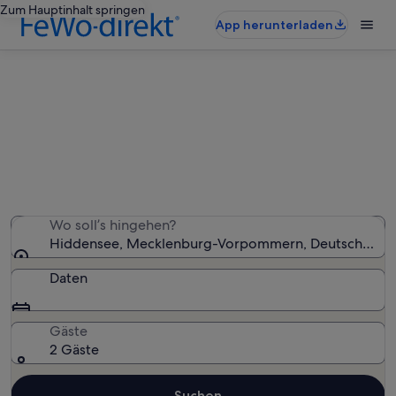
Zum Hauptinhalt springen
App herunterladen
Hiddensee: Ferienunterkünfte für
Familien
Wir haben 1.758 Ferienunterkünfte für Familien
gefunden – gib deinen Reisezeitraum ein, um die
Verfügbarkeit zu prüfen
Wo soll’s hingehen?
Hiddensee, Mecklenburg-Vorpommern, Deutschland
Daten
Gäste
2 Gäste
Suchen