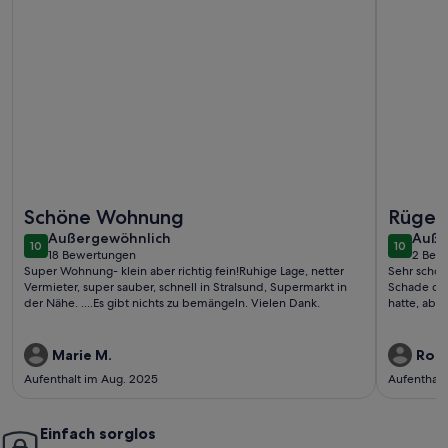
Weitere Infos zu Ferienwohnung Zeitlos - Ferienwohnung
Weitere I
Schöne Wohnung
Rügen 
außergewöhnlich
auße
Außergewöhnlich
Auße
10
10
10 von 10
10 von 1
18 Bewertungen
2 Bew
(18
(2
Super Wohnung- klein aber richtig fein!Ruhige Lage, netter
Sehr schön
bewertungen)
bewe
Vermieter, super sauber, schnell in Stralsund, Supermarkt in
Schade das
der Nähe. ....Es gibt nichts zu bemängeln. Vielen Dank.
hatte, abe
Marie M.
Rola
Aufenthalt im Aug. 2025
Aufenthalt
Einfach sorglos