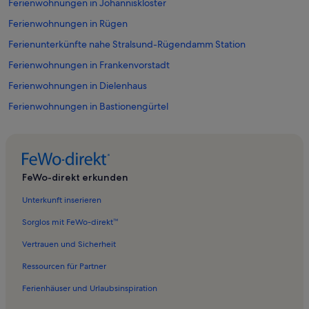
Ferienwohnungen in Johanniskloster
Ferienwohnungen in Rügen
Ferienunterkünfte nahe Stralsund-Rügendamm Station
Ferienwohnungen in Frankenvorstadt
Ferienwohnungen in Dielenhaus
Ferienwohnungen in Bastionengürtel
Ferienwohnungen in Marinemuseum Dänholm
Ferienwohnungen in Gorch Fock 1
Ferienwohnungen in Ozeaneum
FeWo-direkt erkunden
Ferienwohnungen in Skurrileum – Museum für komische Kunst
Unterkunft inserieren
Ferienwohnungen in St.-Nikolai-Kirche
Sorglos mit FeWo-direkt™
Ferienwohnungen in Deutsches Meeresmuseum
Vertrauen und Sicherheit
Ferienwohnungen in Schwemmi
Ressourcen für Partner
Ferienwohnungen in Franken Mitte
Ferienhäuser und Urlaubsinspiration
Ferienwohnungen in Dänholm