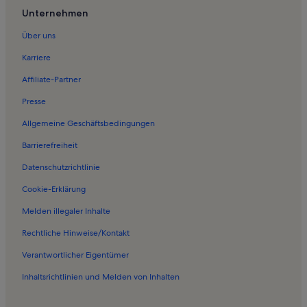
Ferienwohnungen in Rügenbrücke
Unternehmen
Ferienwohnungen in Kleiner Dänholm
Über uns
Ferienwohnungen in Stadthafen Stralsund
Karriere
Ferienwohnungen in Kulturhistorisches Museum
Affiliate-Partner
Ferienwohnungen in St.-Marien-Kirche Stralsund
Presse
Ferienwohnungen in Stralsund
Allgemeine Geschäftsbedingungen
Ferienwohnungen in Heilgeistkirche
Barrierefreiheit
Ferienwohnungen in Rathaus
Datenschutzrichtlinie
Ferienwohnungen in Altstadt Stralsund
Ferienwohnungen in Franken Siedlung
Cookie-Erklärung
Ferienwohnungen in Altefähr
Melden illegaler Inhalte
Ferienwohnungen in Wulflamhaus
Rechtliche Hinweise/Kontakt
Ferienwohnungen in Hafen Stralsund
Verantwortlicher Eigentümer
Ferienwohnungen in Landkreis Nordvorpommern
Inhaltsrichtlinien und Melden von Inhalten
Ferienwohnungen in Hafeninsel