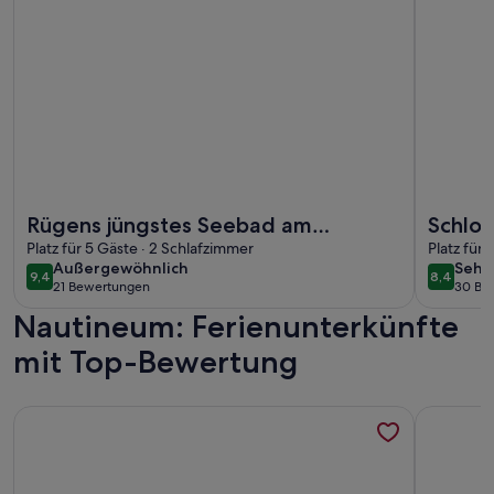
Weitere Infos zu Rügens jüngstes Seebad am Südstrand lädt 
Weitere I
Rügens jüngstes Seebad am
Schlo
Südstrand lädt Sie ein
Platz für 5 Gäste · 2 Schlafzimmer
Platz für
außergewöhnlich
sehr
Außergewöhnlich
Sehr
9,4
8,4
9,4 von 10
8,4 von 
21 Bewertungen
30 Be
gut
(21
(30
Nautineum: Ferienunterkünfte
bewertungen)
bewe
mit Top-Bewertung
Weitere Infos zu Ferienwohnung Zeitlos - Ferienwohnung
Weitere I