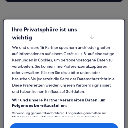
Kleiner Dänholm
Ferienunterkünfte nahe Nautineum
Ihre Privatsphäre ist uns
wichtig
Wenn du eine Unterkunft nahe Nautineum suchst, stöbere durch
Wir und unsere
16
Partner speichern und/ oder greifen
unsere Feriendomizile und finde genau das Passende für dich. Egal,
mit wem du deinen Urlaub in einer Ferienunterkunft verbringst, ob
auf Informationen auf einem Gerät zu, z.B. auf eindeutige
mit der ganzen Bande oder nur deinen Vierbeinern, du wirst die
Kennungen in Cookies, um personenbezogene Daten zu
Ausstattung finden, die du suchst, und sogar mehr. Dazu gehören
verarbeiten. Sie können Ihre Präferenzen akzeptieren
möglicherweise eine Klimaanlage und ein Pool. Was du dir also auch
oder verwalten. Klicken Sie dazu bitte unten oder
vorstellst, du findest bestimmt die Unterkunft, die allen gefällt und
allen Bedürfnissen gerecht wird – dir steht ein vielfältiges Angebot
besuchen Sie jederzeit die Seite der Datenschutzrichtlinie.
mit allerlei Optionen zur Verfügung, einschließlich Häusern, die
Diese Präferenzen werden unseren Partnern signalisiert
über barrierarme Optionen verfügen oder geeignet für
und haben keinen Einfluss auf Surfdaten.
Nichtraucher sind.
Wir und unsere Partner verarbeiten Daten, um
Folgendes bereitzustellen:
Verwendung genauer Standortdaten. Endgeräteeigenschaften zur
Finde Unterkünfte ganz nach deinem
Identifikation aktiv abfragen. Speichern von oder Zugriff auf
Informationen auf einem Endgerät. Personalisierte Werbung und
Geschmack
Inhalte, Messung von Werbeleistung und der Performance von Inhalten,