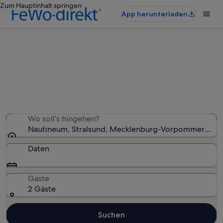
Zum Hauptinhalt springen
App herunterladen
Ferienunterkünfte nahe Nautineum
Wir haben 815 Ferienunterkünfte gefunden. Bitte gib
deinen Reisezeitraum an, um die Verfügbarkeit zu
prüfen.
Wo soll’s hingehen?
Nautineum, Stralsund, Mecklenburg-Vorpommern, De
Daten
Gäste
2 Gäste
Suchen