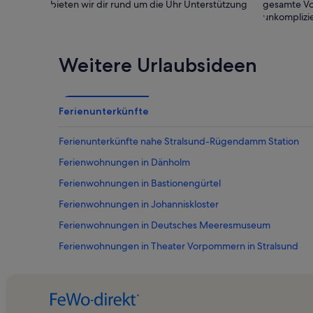
bieten wir dir rund um die Uhr Unterstützung
gesamte Vo
unkomplizie
Weitere Urlaubsideen
Ferienunterkünfte
Ferienunterkünfte nahe Stralsund-Rügendamm Station
Ferienwohnungen in Dänholm
Ferienwohnungen in Bastionengürtel
Ferienwohnungen in Johanniskloster
Ferienwohnungen in Deutsches Meeresmuseum
Ferienwohnungen in Theater Vorpommern in Stralsund
Ferienwohnungen in Stralsunder Strand
Ferienwohnungen in Stralsund
Ferienwohnungen in Helios Hanseklinikum Stralsund