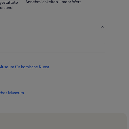
Annehmlichkeiten – mehr Wert
gestattete
ten und
 Museum für komische Kunst
isches Museum
adt
rche Stralsund