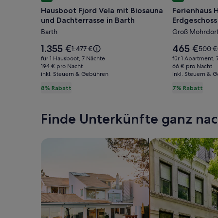
für
für
Hausboot Fjord Vela mit Biosauna
Ferienhaus
Hausboot
Ferienhau
und Dachterrasse in Barth
Erdgeschos
Fjord
Hempel
Barth
Groß Mohrdor
Vela
/
mit
Wohnung
Der
Der
1.355 €
465 €
Der
Der
1.477 €
500 €
Biosauna
Preis
Erdgescho
Preis
alte
alte
für 1 Hausboot, 7 Nächte
für 1 Apartment, 
beträgt
beträgt
Preis
Preis
und
194 € pro Nacht
/
66 € pro Nacht
1.355 €.
465 €.
inkl. Steuern & Gebühren
war
inkl. Steuern & 
war
Dachterrasse
WLAN
1.477 €,
500 €
8% Rabatt
7% Rabatt
in
vorhande
siehe
siehe
Barth
weitere
weite
Informationen
Infor
Finde Unterkünfte ganz n
zum
zum
Standardpreis.
Standa
Suche nach Ferienhäusern
Suche nach Ferien