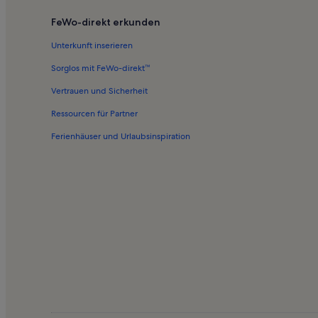
Ferienwohnungen in Landkreis Nordvorpommern
FeWo-direkt erkunden
Ferienwohnungen in Kütertor
Unterkunft inserieren
Ferienwohnungen in Gorch Fock 1
Sorglos mit FeWo-direkt™
Ferienwohnungen in Stralsunder Theater
Vertrauen und Sicherheit
Ferienwohnungen in Dielenhaus
Ressourcen für Partner
Ferienwohnungen in Altstadt Stralsund
Ferienhäuser und Urlaubsinspiration
Häuser in Velgast
Häuser in Devin
Resorts in Strand Schaprode
Ferienwohnungen und Apartments in Rambin
Ferienunterkünfte in Strandnähe in Neu Bartelshagen
Ferienwohnungen und Apartments in Waase
Bed and Breakfasts in American Bowling Stralsund
Häuser in Parow
Häuser in Zudar