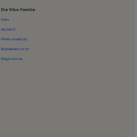
Die Vrbo-Familie
Vrbo
rche
Abritel.fr
ralsund
FeWo-direkt.de
he
Bookabach.co.nz
 Hauptbahnhof
Stayz.com.au
in Velgast
 in Strand Schaprode
 in Brandshagen
 Bartelshagen
in Neu Bartelshagen
nahe American Bowling Stralsund
 in Zudar