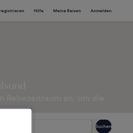
registrieren
Hilfe
Meine Reisen
Anmelden
alsund
n Reisezeitraum an, um die
äste
Suchen
Gäste