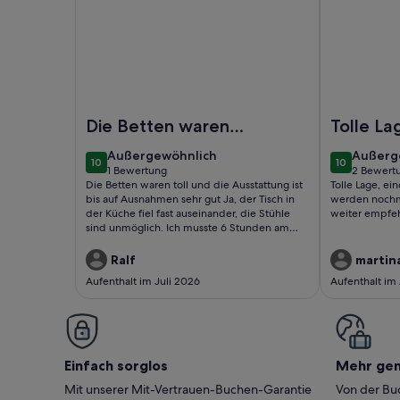
Foto von HafenCity Appartement 7 im 2.OG direkt
Foto von Ha
Die Betten waren
Tolle La
toll und die
eincheck
außergewöhnlich
außerg
Außergewöhnlich
Außerg
10
10
Ausstattung ist bis
Sauberke
10 von 10
10 von 10
1 Bewertung
2 Bewert
(1
(2
Die Betten waren toll und die Ausstattung ist
Tolle Lage, ei
auf Ausnahmen sehr
werden 
bewertung)
bewert
bis auf Ausnahmen sehr gut Ja, der Tisch in
werden nochm
gut Ja, der Tisch in
wieder 
der Küche fiel fast auseinander, die Stühle
weiter empfe
sind unmöglich. Ich musste 6 Stunden am
der Küc..
Sie weit
Rechner arbeiten, danach tat mir alles weh :-(
empfehl
Die schwarzen Armaturen im Bad sehen
Ralf
martin
ziemlich vergammelt aus. Es fehlen
Aufenthalt im Juli 2026
Aufenthalt im
Abstellmöglichkeiten und Steckdosen am
Bett, Handy ladten etc. Vorm Haus und im
Hausflur sieht es ziemlich ungepflegt/dreckig
aus.
Einfach sorglos
Mehr ge
Mit unserer Mit-Vertrauen-Buchen-Garantie
Von der Buc