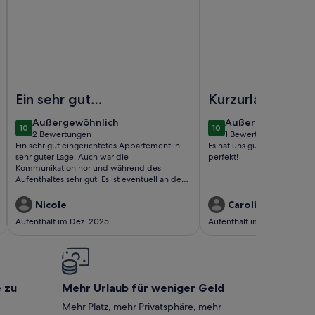
m 4.OG direkt am Stralsunder Hafen
Foto von HafenCity Appartement 8 im 1.OG direkt am Stral
Foto von Dreibettzimm
Ein sehr gut
Kurzurlaub in
eingerichtetes
Stralsund
außergewöhnlich
außergewöhnlich
Außergewöhnlich
Außergewöhnlich
10
10
Appartement in
10 von 10
10 von 10
2 Bewertungen
1 Bewertung
(2
(1
Ein sehr gut eingerichtetes Appartement in
Es hat uns gut gefallen und 
sehr guter Lage.
bewertungen)
bewertung)
sehr guter Lage. Auch war die
perfekt!
Auch war die
Kommunikation nor und während des
Aufenthaltes sehr gut. Es ist eventuell an der
Kommunikation nor
Zeit, die Matratzen auszutauschen, da sie
und wä..
schon sehr durchgelegen sind. Dadurch war
Nicole
Caroline B.
das Schlafen nicht so bequem. 51
Aufenthalt im Dez. 2025
Aufenthalt im Mai 2025
e zu
Mehr Urlaub für weniger Geld
Mehr Platz, mehr Privatsphäre, mehr