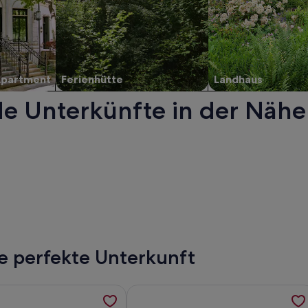
Apartment
Ferienhütte
Landhaus
de Unterkünfte in der Nähe
n einem neuen Fenster geöffnet.
ne perfekte Unterkunft
d Sandstrand. Der Seebad-Hauptstrand ist nur 700 m entfern
ormationen zu Ferienwohnung 3 - Ferienwohnungen in der Alts
Weitere Informationen zu Fewo "moo