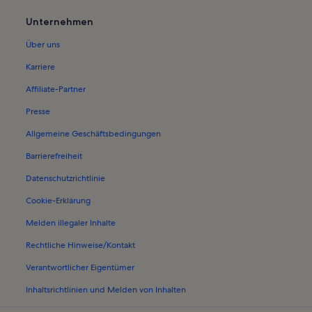
Ferienwohnungen in Altefähr
Unternehmen
Ferienwohnungen in Ozeaneum
Über uns
Ferienwohnungen in St.-Nikolai-Ki
Karriere
Ferienwohnungen in Stadthafen St
Affiliate-Partner
Ferienwohnungen in Heilgeistkirc
Presse
Ferienunterkünfte nahe Stralsund
Allgemeine Geschäftsbedingungen
Ferienwohnungen und Apartments 
Barrierefreiheit
Ferienwohnungen in einem Schloss
Datenschutzrichtlinie
Ferienwohnungen und Apartments
Cookie-Erklärung
Ferienunterkünfte am Meer in Neu
Melden illegaler Inhalte
Ferienwohnungen und Apartments 
Rechtliche Hinweise/Kontakt
Häuser in Wendorf
Ferienunterkünfte in den Bergen 
Verantwortlicher Eigentümer
Longstay in Klein Kubbelkow
Inhaltsrichtlinien und Melden von Inhalten
Ferienwohnungen und Apartments