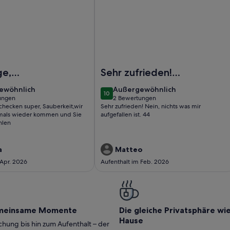
 am Stralsunder Hafen
fenCity Appartement 6 im 2.OG direkt am Stralsunder Hafen
Foto von HafenCity Appartement 5 i
ge,
Sehr zufrieden!
en super,
Nein, nichts was mir
ewöhnlich
außergewöhnlich
ewöhnlich
Außergewöhnlich
10
it,wir
aufgefallen ist. 44
10 von 10
ungen
2 Bewertungen
(2
nchecken super, Sauberkeit,wir
Sehr zufrieden! Nein, nichts was mir
nochmals
ungen)
bewertungen)
als wieder kommen und Sie
aufgefallen ist. 44
kommen und
hlen
er
en
a
Matteo
 Apr. 2026
Aufenthalt im Feb. 2026
meinsame Momente
Die gleiche Privatsphäre wi
Hause
hung bis hin zum Aufenthalt – der