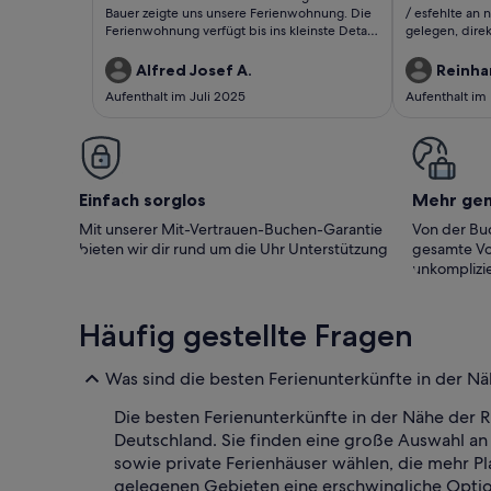
Bauer zeigte uns unsere Ferienwohnung. Die
/ esfehlte an n
Ferienwohnung verfügt bis ins kleinste Detail
gelegen, dire
über alle Sachen die man im Urlaub braucht.
seinen traum
Wir erhielten jederzeit Tips und Anregungen
untergängen.Fr
Alfred Josef A.
Reinha
was wir noch unternehmen könnten.Wir
wunderbare Ve
Aufenthalt im Juli 2025
Aufenthalt im
haben uns bewusst für diese Ferienwohnung
erreichbar un
die etwas abseits vom Trubel liegt
Dafür sagen i
entschieden.Martina & Alfred aus Neuss
war eine echt
Frau.Danke für
kommen gerne
Einfach sorglos
Mehr ge
Mit unserer Mit-Vertrauen-Buchen-Garantie
Von der Buc
bieten wir dir rund um die Uhr Unterstützung
gesamte Vo
unkomplizie
Häufig gestellte Fragen
Was sind die besten Ferienunterkünfte in der N
Die besten Ferienunterkünfte in der Nähe der
Deutschland. Sie finden eine große Auswahl a
sowie private Ferienhäuser wählen, die mehr Pl
gelegenen Gebieten eine erschwingliche Optio