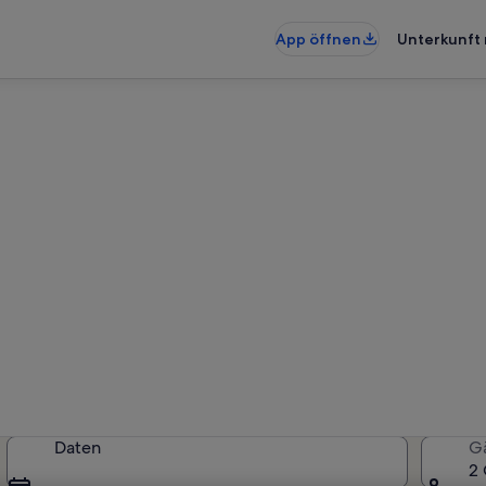
App öffnen
Unterkunft 
ienunterkünfte nahe Rügenbr
rkünfte gefunden. Bitte gib dein
Verfügbarkeit zu prüfen.
Daten
G
2 