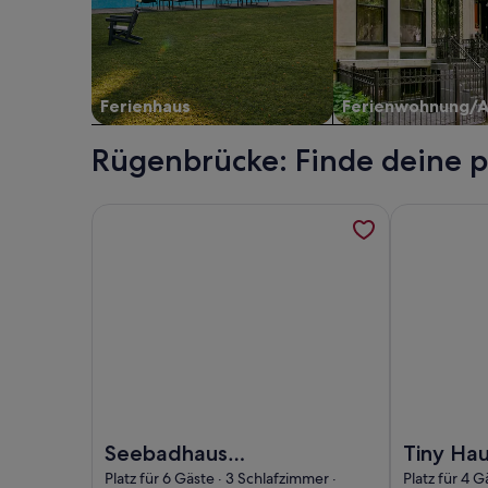
Ferienhaus
Ferienwohnung/
Rügenbrücke: Finde deine p
Weitere Informationen zu Seebadhaus unmittelbar 
Weitere Inf
Foto von Seebadhaus unmittelbar an Hafen + Stran
Foto von Ti
Seebadhaus
Tiny Ha
unmittelbar an
- Schwa
Platz für 6 Gäste · 3 Schlafzimmer ·
Platz für 4 G