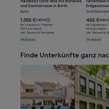
Hausboot Fjord Vela mit Biosauna
Ferienhaus
Hausboot
Ferienhau
und Dachterrasse in Barth
Erdgeschos
Fjord
Hempel
Barth
Groß Mohrdor
Vela
/
mit
Wohnung
Der
Der
1.355 €
465 €
Der
Der
1.477 €
500 €
Biosauna
Preis
Erdgescho
Preis
alte
alte
für 1 Hausboot, 7 Nächte
für 1 Apartment, 
beträgt
beträgt
Preis
Preis
und
194 € pro Nacht
/
66 € pro Nacht
1.355 €.
465 €.
inkl. Steuern & Gebühren
war
inkl. Steuern & 
war
Dachterrasse
WLAN
1.477 €,
500 €
8% Rabatt
7% Rabatt
in
vorhande
siehe
siehe
Barth
weitere
weite
Informationen
Infor
Finde Unterkünfte ganz n
zum
zum
Standardpreis.
Standa
Suche nach Ferienhäusern
Suche nach Ferien