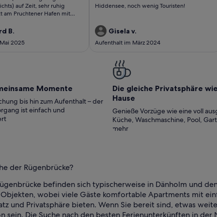
ichts) auf Zeit, sehr ruhig
Hiddensee, noch wenig Touristen!
kt am Pruchtener Hafen mit
haftenSonnenaufgängen/-
au Jiberjahn ist eine
rd B.
Gisela v.
rmieterin, Sie ist immer
 Mai 2025
Aufenthalt im März 2024
d macht einiges vorab möglich.
ch nochmals herzlichen Dank, es
e Überraschung für meine
 die schöne Zeit bei Ihnen, wir
 wieder.
meinsame Momente
Die gleiche Privatsphäre wi
Hause
hung bis hin zum Aufenthalt – der
rgang ist einfach und
Genieße Vorzüge wie eine voll aus
rt
Küche, Waschmaschine, Pool, Gar
mehr
ähe der Rügenbrücke?
 Rügenbrücke befinden sich typischerweise in Dänholm und d
n Objekten, wobei viele Gäste komfortable Apartments mit e
atz und Privatsphäre bieten. Wenn Sie bereit sind, etwas weit
n sein. Die Suche nach den besten Ferienunterkünften in der