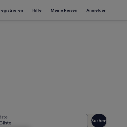
registrieren
Hilfe
Meine Reisen
Anmelden
ücke
en Reisezeitraum an, um die
äste
Suchen
Gäste