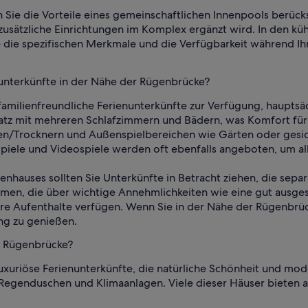
n Sie die Vorteile eines gemeinschaftlichen Innenpools berück
usätzliche Einrichtungen im Komplex ergänzt wird. In den kü
ie spezifischen Merkmale und die Verfügbarkeit während Ihr
nunterkünfte in der Nähe der Rügenbrücke?
amilienfreundliche Ferienunterkünfte zur Verfügung, hauptsä
Platz mit mehreren Schlafzimmern und Bädern, was Komfort für
n/Trocknern und Außenspielbereichen wie Gärten oder gesiche
piele und Videospiele werden oft ebenfalls angeboten, um all
ienhauses sollten Sie Unterkünfte in Betracht ziehen, die sep
äumen, die über wichtige Annehmlichkeiten wie eine gut ausg
e Aufenthalte verfügen. Wenn Sie in der Nähe der Rügenbrück
ng zu genießen.
r Rügenbrücke?
uxuriöse Ferienunterkünfte, die natürliche Schönheit und mo
Regenduschen und Klimaanlagen. Viele dieser Häuser bieten a