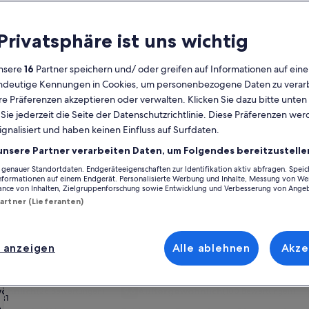
Kalender
 Privatsphäre ist uns wichtig
Derzeit
August 2026
werden
nsere
16
Partner speichern und/ oder greifen auf Informationen auf ein
die
eindeutige Kennungen in Cookies, um personenbezogene Daten zu verarb
Monate
Montag
Dienstag
Mittwoch
Donnerstag
Freitag
Samstag
Sonntag
Montag
Die
Mo
Di
Mi
Do
Fr
Sa
So
Mo
Di
e Präferenzen akzeptieren oder verwalten. Klicken Sie dazu bitte unten
August
ie jederzeit die Seite der Datenschutzrichtlinie. Diese Präferenzen we
2026
ignalisiert und haben keinen Einfluss auf Surfdaten.
und
1
1
2
2
orpommern
Landkreis Nordvorpommern
Stralsund
Dänholm
Ferienunte
September
unsere Partner verarbeiten Daten, um Folgendes bereitzustelle
2026
enauer Standortdaten. Endgeräteeigenschaften zur Identifikation aktiv abfragen. Spei
3
4
5
6
7
8
7
8
9
9
ke gelegen ist. Ferienhäuser und -wohnungen bieten dir und deinen Fr
angezeigt.
Informationen auf einem Endgerät. Personalisierte Werbung und Inhalte, Messung von We
und Garten. Und auch wenn du nach Raucheroptionen oder barrierearmen
ance von Inhalten, Zielgruppenforschung sowie Entwicklung und Verbesserung von Ange
Partner (Lieferanten)
10
11
12
13
14
15
14
15
1
16
henrabatten – Rügenbrücke
17
18
19
20
21
22
21
22
2
23
 anzeigen
Alle ablehnen
Akze
24
25
26
27
28
29
28
29
3
30
e in Barth
rie
Hempel / Wohnung Erdgeschoss / WLAN vorhanden
Bildergalerie
Exklusives Ferienhaus, Strandnähe, 
öhnlich
Außergewöhnlich
(26 Bewertungen)
9,6
(100 Bewertungen)
für
ßergewöhnlich, (26 Bewertungen)
9,6 von 10, Außergewöhnlich, (100 Bewertun
31