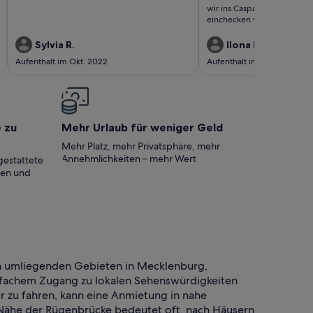
wir ins Casparhus gekomm
einchecken war einmalig. Ei
Tür, wo unsere Unterkunft i
wir eingetreten und alles w
Sylvia R.
Ilona D.
begrüßte uns auch schon di
Aufenthalt im Okt. 2022
Aufenthalt im Okt. 2020
Hausherrin und wir fühlten 
Alles sauber / alles topp / h
Vermieterin / wir kommen g
Und hat es an nichts gefehlt
e zu
Mehr Urlaub für weniger Geld
Mehr Platz, mehr Privatsphäre, mehr
Annehmlichkeiten – mehr Wert
gestattete
ten und
en umliegenden Gebieten in Mecklenburg,
infachem Zugang zu lokalen Sehenswürdigkeiten
er zu fahren, kann eine Anmietung in nahe
 Nähe der Rügenbrücke bedeutet oft, nach Häusern