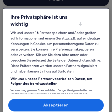
Ihre Privatsphäre ist uns
wichtig
Landkreis Nordvorpommern
Ferienunterkünfte für Familien in Stralsund
Wir und unsere
16
Partner speichern und/ oder greifen
Stralsund: Finde deine perfekte
auf Informationen auf einem Gerät zu, z.B. auf eindeutige
Unterkunft
Kennungen in Cookies, um personenbezogene Daten zu
verarbeiten. Sie können Ihre Präferenzen akzeptieren
oder verwalten. Klicken Sie dazu bitte unten oder
Weitere Infos zu Zentrale FeWo mit 2 Schlafzimmern & Innen
Weitere I
besuchen Sie jederzeit die Seite der Datenschutzrichtlinie.
Diese Präferenzen werden unseren Partnern signalisiert
und haben keinen Einfluss auf Surfdaten.
Wir und unsere Partner verarbeiten Daten, um
Folgendes bereitzustellen:
Verwendung genauer Standortdaten. Endgeräteeigenschaften zur
Identifikation aktiv abfragen. Speichern von oder Zugriff auf
Informationen auf einem Endgerät. Personalisierte Werbung und
Inhalte, Messung von Werbeleistung und der Performance von Inhalten,
Zielgruppenforschung sowie Entwicklung und Verbesserung von
Akzeptieren
Angeboten.