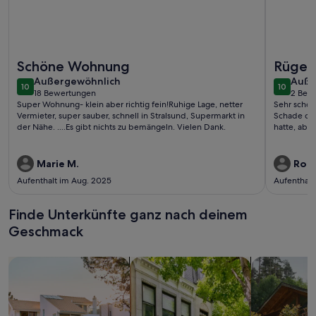
Weitere Infos zu Ferienwohnung Zeitlos - Ferienwohnung
Weitere I
Schöne Wohnung
Rügen 
außergewöhnlich
auße
Außergewöhnlich
Auße
10
10
10 von 10
10 von 1
18 Bewertungen
2 Bew
(18
(2
Super Wohnung- klein aber richtig fein!Ruhige Lage, netter
Sehr schön
bewertungen)
bewe
Vermieter, super sauber, schnell in Stralsund, Supermarkt in
Schade das
der Nähe. ....Es gibt nichts zu bemängeln. Vielen Dank.
hatte, abe
Marie M.
Rola
Aufenthalt im Aug. 2025
Aufenthalt
Finde Unterkünfte ganz nach deinem
Geschmack
Suche nach Ferienhäusern
Suche nach Ferienwohnungen oder 
Suche nach 