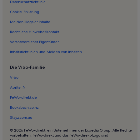
Datenschutzrichtlinie
Ferienwohnungen in Knieper Nord
Ferienwohnungen in Kramerhof
Cookie-Erklärung
Ferienwohnungen in Am Umspannwerk
Melden illegaler Inhalte
Ferienwohnungen in Rathaus
Rechtliche Hinweise/Kontakt
Ferienwohnungen in St.-Nikolai-Kirche
Verantwortlicher Eigentümer
Ferienwohnungen in Tribseer Siedlung
Inhaltsrichtlinien und Melden von Inhalten
Ferienwohnungen in Parow
Die Vrbo-Familie
Ferienwohnungen in Klein Kedingshagen
Ferienwohnungen in Stralsunder Theater
Vrbo
Ferienwohnungen in Voigdehagen
Abritel.fr
Ferienwohnungen in HanseDom Stralsund
FeWo-direkt.de
Ferienunterkünfte nahe Bahnhof Altefähr
Bookabach.co.nz
Ferienwohnungen in Franken Siedlung
Stayz.com.au
Ferienwohnungen in Frankenvorstadt
© 2026 FeWo-direkt, ein Unternehmen der Expedia Group. Alle Rechte
Ferienwohnungen in Kulturhistorisches Museum
vorbehalten. FeWo-direkt und das FeWo-direkt-Logo sind