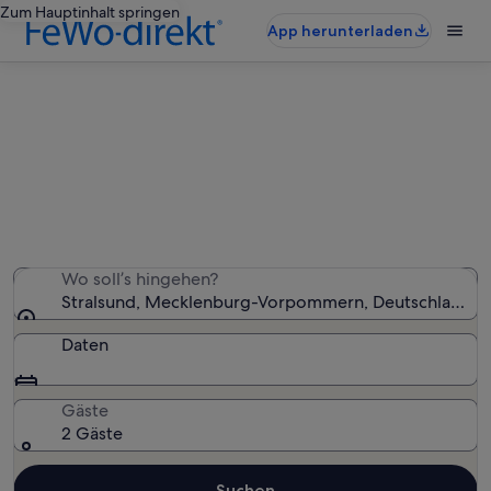
Zum Hauptinhalt springen
App herunterladen
Stralsund: Ferienunterkünfte für
Familien
Wir haben 1.083 Ferienunterkünfte für Familien
gefunden – gib deinen Reisezeitraum ein, um die
Verfügbarkeit zu prüfen
Wo soll’s hingehen?
Stralsund, Mecklenburg-Vorpommern, Deutschland
Daten
Gäste
2 Gäste
Suchen