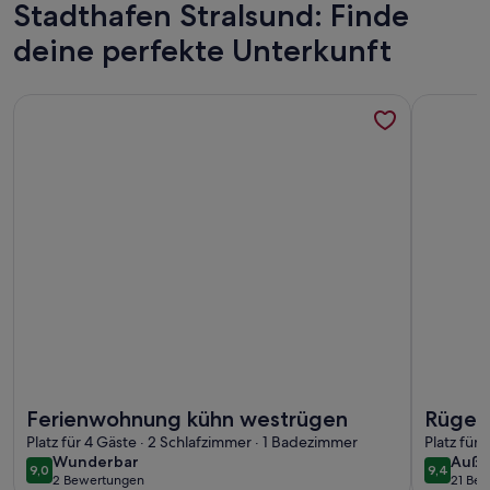
Stadthafen Stralsund: Finde
deine perfekte Unterkunft
Weitere Infos zu Ferienwohnung kühn westrügen
Weitere I
Weitere Infos zu Ferienwohnung kühn westrügen
Weitere I
Ferienwohnung kühn westrügen
Rügen
Platz für 4 Gäste · 2 Schlafzimmer · 1 Badezimmer
Südstr
Platz für
wunderbar
auße
Wunderbar
Auße
9,0
9,4
9,0 von 10
9,4 von 
2 Bewertungen
21 Be
(2
(21