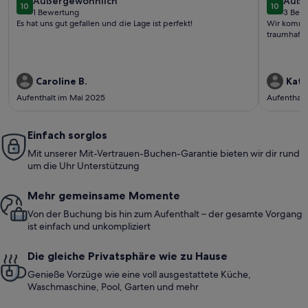
außergewöhnlich
auße
Außergewöhnlich
Auße
10
10
10 von 10
10 von 1
1 Bewertung
3 Bew
(1
(3
Es hat uns gut gefallen und die Lage ist perfekt!
Wir kommen 
bewertung)
bewe
traumhaft
Caroline B.
Katr
Aufenthalt im Mai 2025
Aufenthalt
Einfach sorglos
Mit unserer Mit-Vertrauen-Buchen-Garantie bieten wir dir rund
um die Uhr Unterstützung
Mehr gemeinsame Momente
Von der Buchung bis hin zum Aufenthalt – der gesamte Vorgang
ist einfach und unkompliziert
Die gleiche Privatsphäre wie zu Hause
Genieße Vorzüge wie eine voll ausgestattete Küche,
Waschmaschine, Pool, Garten und mehr