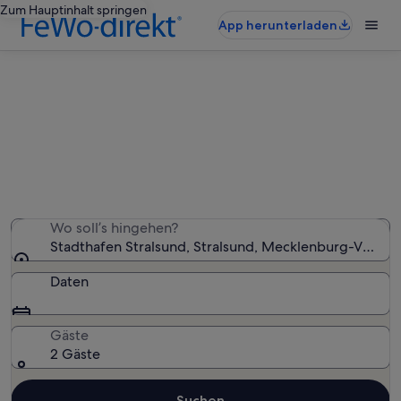
Zum Hauptinhalt springen
App herunterladen
Ferienunterkünfte nahe Stadthafen
Stralsund
Wir haben 5.087 Ferienunterkünfte gefunden. Bitte gib
deinen Reisezeitraum an, um die Verfügbarkeit zu
prüfen.
Wo soll’s hingehen?
Stadthafen Stralsund, Stralsund, Mecklenburg-Vorp
Daten
Gäste
2 Gäste
Suchen