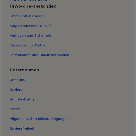
Ferienwohnungen in Bastionengürtel
FeWo-direkt erkunden
Ferienwohnungen in Rathaus
Unterkunft inserieren
Ferienwohnungen in Rügenbrücke
Sorglos mit FeWo-direkt™
Ferienwohnungen in Marinemuseum Dänholm
Vertrauen und Sicherheit
Ferienwohnungen in Hafeninsel
Ressourcen für Partner
Ferienwohnungen in Stralsunder Theater
Ferienhäuser und Urlaubsinspiration
Ferienwohnungen in Schwemmi
Ferienunterkünfte nahe Stralsund Hauptbahnhof
Unternehmen
Ferienwohnungen in Altstadt Stralsund
Über uns
Ferienwohnungen in Dänholm
Karriere
Ferienwohnungen in St.-Marien-Kirche Stralsund
Affiliate-Partner
Ferienwohnungen in Kulturhistorisches Museum
Presse
Ferienwohnungen in Gorch Fock 1
Allgemeine Geschäftsbedingungen
Ferienwohnungen in Dielenhaus
Barrierefreiheit
Ferienwohnungen in Altefähr