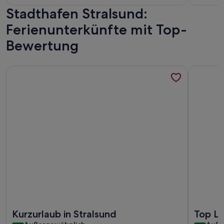
Stadthafen Stralsund:
bewertungen)
bewe
Ferienunterkünfte mit Top-
Bewertung
Weitere Infos zu Dreibettzimmer - Pension Hafenblick
Weitere I
Weitere Infos zu Dreibettzimmer - Pension Hafenblick
Weitere I
Kurzurlaub in Stralsund
Top L