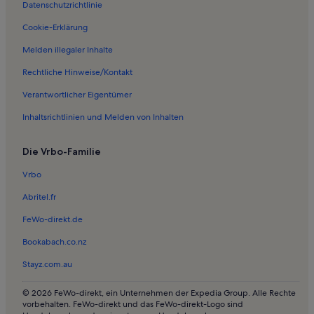
Datenschutzrichtlinie
Ferienwohnungen in Theater Vorpommern in Stralsund
Ferienwohnungen in Kütertor
Cookie-Erklärung
Ferienwohnungen in Stralsund
Melden illegaler Inhalte
Ferienwohnungen in St.-Nikolai-Kirche
Rechtliche Hinweise/Kontakt
Ferienunterkünfte nahe Stralsund-Rügendamm Station
Verantwortlicher Eigentümer
Ferienwohnungen in Deutsches Meeresmuseum
Inhaltsrichtlinien und Melden von Inhalten
Ferienwohnungen in Skurrileum – Museum für komische Kunst
Die Vrbo-Familie
Häuser in Klausdorf
Ferienwohnungen und Apartments in Klausdorf
Vrbo
Häuser in Stahlbrode
Abritel.fr
Haustierfreundliche Ferienunterkünfte in Stahlbrode
FeWo-direkt.de
Ferienwohnungen und Apartments in Stahlbrode
Bookabach.co.nz
Häuser in Sundhagen
Stayz.com.au
Ferienwohnungen und Apartments in Sundhagen
© 2026 FeWo-direkt, ein Unternehmen der Expedia Group. Alle Rechte
Longstay in Landkreis Nordvorpommern
vorbehalten. FeWo-direkt und das FeWo-direkt-Logo sind