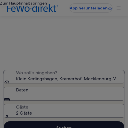
Zum Hauptinhalt springen
App herunterladen
Ferienwohnungen & Ferienhäuser
in Klein Kedingshagen
Wir haben 677 Ferienunterkünfte gefunden. Bitte gib
deinen Reisezeitraum an, um die Verfügbarkeit zu
prüfen.
Wo soll’s hingehen?
Klein Kedingshagen, Kramerhof, Mecklenburg-Vorpo
Daten
Gäste
2 Gäste
Suchen