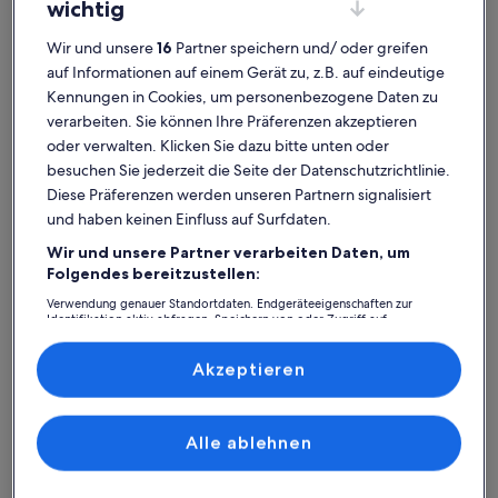
wichtig
Wir und unsere
16
Partner speichern und/ oder greifen
auf Informationen auf einem Gerät zu, z.B. auf eindeutige
Kennungen in Cookies, um personenbezogene Daten zu
verarbeiten. Sie können Ihre Präferenzen akzeptieren
oder verwalten. Klicken Sie dazu bitte unten oder
besuchen Sie jederzeit die Seite der Datenschutzrichtlinie.
Diese Präferenzen werden unseren Partnern signalisiert
Ferienhaus
Ferienwohnung/Apartment
Ferienhütt
und haben keinen Einfluss auf Surfdaten.
Wir und unsere Partner verarbeiten Daten, um
Klein Kedingshagen: Finde
Folgendes bereitzustellen:
deine perfekte Unterkunft
Verwendung genauer Standortdaten. Endgeräteeigenschaften zur
Identifikation aktiv abfragen. Speichern von oder Zugriff auf
Informationen auf einem Endgerät. Personalisierte Werbung und
Inhalte, Messung von Werbeleistung und der Performance von Inhalten,
Weitere Infos zu Rügens jüngstes Seebad am Südstrand lädt 
Weitere I
Zielgruppenforschung sowie Entwicklung und Verbesserung von
Akzeptieren
Angeboten.
Liste der Partner (Lieferanten)
Alle ablehnen