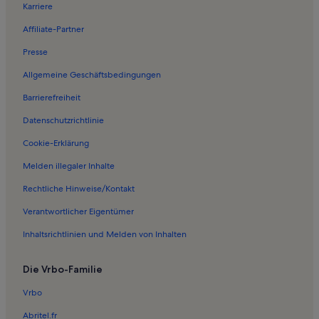
Karriere
Ferienwohnungen in Prohn
Affiliate-Partner
Ferienwohnungen in Stralsund
Presse
Ferienwohnungen in Grünthal-Viermorgen
Allgemeine Geschäftsbedingungen
Ferienwohnungen in Knieper Nord
Barrierefreiheit
Ferienwohnungen in Kramerhof
Datenschutzrichtlinie
Ferienwohnungen in Kronnevitz
Ferienwohnungen in Groß Kedingshagen
Cookie-Erklärung
Ferienwohnungen in Johanniskloster
Melden illegaler Inhalte
Ferienwohnungen in Altstadt Stralsund
Rechtliche Hinweise/Kontakt
Ferienwohnungen in Dielenhaus
Verantwortlicher Eigentümer
Ferienwohnungen in Vogelsang
Inhaltsrichtlinien und Melden von Inhalten
Ferienwohnungen in Kütertor
Die Vrbo-Familie
Häuser in Stahlbrode
Haustierfreundliche Ferienunterkünfte in Stahlbrode
Vrbo
Ferienwohnungen und Apartments in Stahlbrode
Abritel.fr