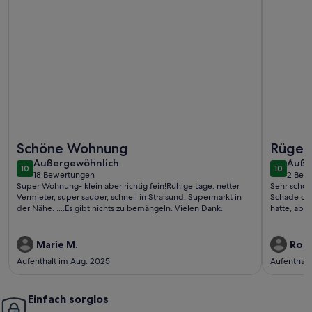
Weitere Infos zu Ferienwohnung Zeitlos - Ferienwohnung
Weitere I
Schöne Wohnung
Rügen 
außergewöhnlich
auße
Außergewöhnlich
Auße
10
10
10 von 10
10 von 1
18 Bewertungen
2 Bew
(18
(2
Super Wohnung- klein aber richtig fein!Ruhige Lage, netter
Sehr schön
bewertungen)
bewe
Vermieter, super sauber, schnell in Stralsund, Supermarkt in
Schade das
der Nähe. ....Es gibt nichts zu bemängeln. Vielen Dank.
hatte, abe
Marie M.
Rola
Aufenthalt im Aug. 2025
Aufenthalt
Einfach sorglos