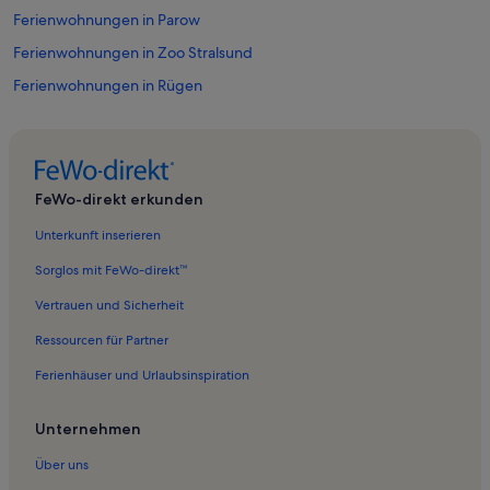
Ferienwohnungen in Parow
Ferienwohnungen in Zoo Stralsund
Ferienwohnungen in Rügen
Ferienwohnungen in Rathaus
Ferienwohnungen in Tribseer Vorstadt
Ferienwohnungen in Kniepervorstadt
FeWo-direkt erkunden
Ferienwohnungen in Stadtkoppel
Unterkunft inserieren
Ferienwohnungen in Altefähr
Sorglos mit FeWo-direkt™
Ferienwohnungen in American Bowling Stralsund
Vertrauen und Sicherheit
Ferienwohnungen in Stralsunder Strand
Ressourcen für Partner
Ferienwohnungen in Preetz
Ferienhäuser und Urlaubsinspiration
Ferienwohnungen in Wulflamhaus
Ferienwohnungen in Theater Vorpommern in Stralsund
Unternehmen
Ferienwohnungen in Stralsunder Theater
Über uns
Ferienwohnungen in Helios Hanseklinikum Stralsund