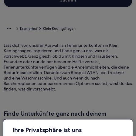
Kramerhof
Klein Kedingshagen
Lass dich von unserer Auswahl an Ferienunterkünften in Klein
Kedingshagen inspirieren und finde genau das, was dir
vorschwebt. Ganz gleich, ob du mit Kindern und Haustieren,
Freunden oder nur deiner besseren Hälfte verreist,
Ferienunterkünfte verfügen über die Annehmlichkeiten, die deine
Bedürfnisse erfüllen. Darunter zum Beispiel WLAN, ein Trockner
und eine Waschmaschine. Und auch wenn du nach
Raucheroptionen oder barrierearmen Optionen suchst, wirst du das
finden, was dir vorschwebt.
Finde Unterkünfte ganz nach deinem
Geschmack
Ihre Privatsphäre ist uns
Suche nach Ferienhäusern
Suche nach Ferienwohnungen oder 
Suche nach 