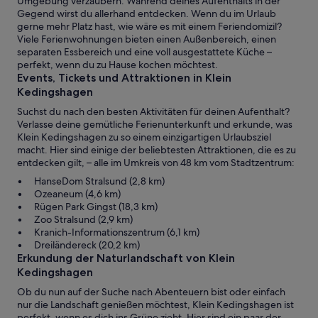
Umgebung verzaubern. Während deines Aufenthalts in der
Gegend wirst du allerhand entdecken. Wenn du im Urlaub
gerne mehr Platz hast, wie wäre es mit einem Feriendomizil?
Viele Ferienwohnungen bieten einen Außenbereich, einen
separaten Essbereich und eine voll ausgestattete Küche –
perfekt, wenn du zu Hause kochen möchtest.
Events, Tickets und Attraktionen in Klein
Kedingshagen
Suchst du nach den besten Aktivitäten für deinen Aufenthalt?
Verlasse deine gemütliche Ferienunterkunft und erkunde, was
Klein Kedingshagen zu so einem einzigartigen Urlaubsziel
macht. Hier sind einige der beliebtesten Attraktionen, die es zu
entdecken gilt, – alle im Umkreis von 48 km vom Stadtzentrum:
HanseDom Stralsund (2,8 km)
Ozeaneum (4,6 km)
Rügen Park Gingst (18,3 km)
Zoo Stralsund (2,9 km)
Kranich-Informationszentrum (6,1 km)
Dreiländereck (20,2 km)
Erkundung der Naturlandschaft von Klein
Kedingshagen
Ob du nun auf der Suche nach Abenteuern bist oder einfach
nur die Landschaft genießen möchtest, Klein Kedingshagen ist
perfekt, wenn es dich ins Grüne zieht. Hier sind ein paar der