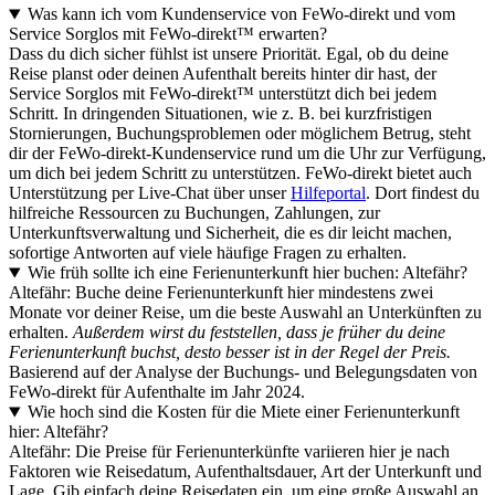
Was kann ich vom Kundenservice von FeWo-direkt und vom
Service Sorglos mit FeWo-direkt™ erwarten?
Dass du dich sicher fühlst ist unsere Priorität. Egal, ob du deine
Reise planst oder deinen Aufenthalt bereits hinter dir hast, der
Service Sorglos mit FeWo-direkt™ unterstützt dich bei jedem
Schritt. In dringenden Situationen, wie z. B. bei kurzfristigen
Stornierungen, Buchungsproblemen oder möglichem Betrug, steht
dir der FeWo-direkt-Kundenservice rund um die Uhr zur Verfügung,
um dich bei jedem Schritt zu unterstützen. FeWo-direkt bietet auch
Unterstützung per Live-Chat über unser
Hilfeportal
. Dort findest du
hilfreiche Ressourcen zu Buchungen, Zahlungen, zur
Unterkunftsverwaltung und Sicherheit, die es dir leicht machen,
sofortige Antworten auf viele häufige Fragen zu erhalten.
Wie früh sollte ich eine Ferienunterkunft hier buchen: Altefähr?
Altefähr: Buche deine Ferienunterkunft hier mindestens zwei
Monate vor deiner Reise, um die beste Auswahl an Unterkünften zu
erhalten.
Außerdem wirst du feststellen, dass je früher du deine
Ferienunterkunft buchst, desto besser ist in der Regel der Preis.
Basierend auf der Analyse der Buchungs- und Belegungsdaten von
FeWo-direkt für Aufenthalte im Jahr 2024.
Wie hoch sind die Kosten für die Miete einer Ferienunterkunft
hier: Altefähr?
Altefähr: Die Preise für Ferienunterkünfte variieren hier je nach
Faktoren wie Reisedatum, Aufenthaltsdauer, Art der Unterkunft und
Lage. Gib einfach deine Reisedaten ein, um eine große Auswahl an