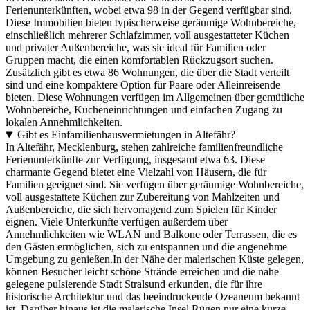
Ferienunterkünften, wobei etwa 98 in der Gegend verfügbar sind.
Diese Immobilien bieten typischerweise geräumige Wohnbereiche,
einschließlich mehrerer Schlafzimmer, voll ausgestatteter Küchen
und privater Außenbereiche, was sie ideal für Familien oder
Gruppen macht, die einen komfortablen Rückzugsort suchen.
Zusätzlich gibt es etwa 86 Wohnungen, die über die Stadt verteilt
sind und eine kompaktere Option für Paare oder Alleinreisende
bieten. Diese Wohnungen verfügen im Allgemeinen über gemütliche
Wohnbereiche, Kücheneinrichtungen und einfachen Zugang zu
lokalen Annehmlichkeiten.
Gibt es Einfamilienhausvermietungen in Altefähr?
In Altefähr, Mecklenburg, stehen zahlreiche familienfreundliche
Ferienunterkünfte zur Verfügung, insgesamt etwa 63. Diese
charmante Gegend bietet eine Vielzahl von Häusern, die für
Familien geeignet sind. Sie verfügen über geräumige Wohnbereiche,
voll ausgestattete Küchen zur Zubereitung von Mahlzeiten und
Außenbereiche, die sich hervorragend zum Spielen für Kinder
eignen. Viele Unterkünfte verfügen außerdem über
Annehmlichkeiten wie WLAN und Balkone oder Terrassen, die es
den Gästen ermöglichen, sich zu entspannen und die angenehme
Umgebung zu genießen.In der Nähe der malerischen Küste gelegen,
können Besucher leicht schöne Strände erreichen und die nahe
gelegene pulsierende Stadt Stralsund erkunden, die für ihre
historische Architektur und das beeindruckende Ozeaneum bekannt
ist. Darüber hinaus ist die malerische Insel Rügen nur eine kurze