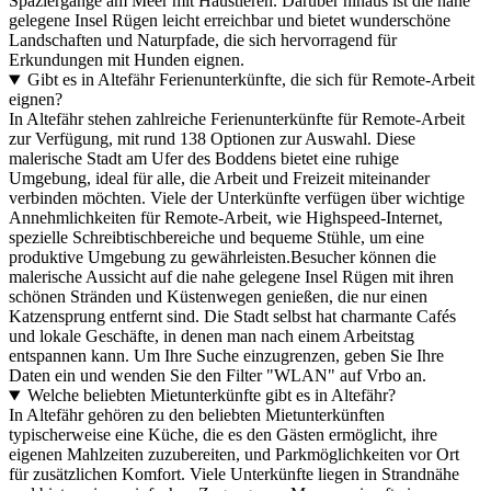
Spaziergänge am Meer mit Haustieren. Darüber hinaus ist die nahe
gelegene Insel Rügen leicht erreichbar und bietet wunderschöne
Landschaften und Naturpfade, die sich hervorragend für
Erkundungen mit Hunden eignen.
Gibt es in Altefähr Ferienunterkünfte, die sich für Remote-Arbeit
eignen?
In Altefähr stehen zahlreiche Ferienunterkünfte für Remote-Arbeit
zur Verfügung, mit rund 138 Optionen zur Auswahl. Diese
malerische Stadt am Ufer des Boddens bietet eine ruhige
Umgebung, ideal für alle, die Arbeit und Freizeit miteinander
verbinden möchten. Viele der Unterkünfte verfügen über wichtige
Annehmlichkeiten für Remote-Arbeit, wie Highspeed-Internet,
spezielle Schreibtischbereiche und bequeme Stühle, um eine
produktive Umgebung zu gewährleisten.Besucher können die
malerische Aussicht auf die nahe gelegene Insel Rügen mit ihren
schönen Stränden und Küstenwegen genießen, die nur einen
Katzensprung entfernt sind. Die Stadt selbst hat charmante Cafés
und lokale Geschäfte, in denen man nach einem Arbeitstag
entspannen kann. Um Ihre Suche einzugrenzen, geben Sie Ihre
Daten ein und wenden Sie den Filter "WLAN" auf Vrbo an.
Welche beliebten Mietunterkünfte gibt es in Altefähr?
In Altefähr gehören zu den beliebten Mietunterkünften
typischerweise eine Küche, die es den Gästen ermöglicht, ihre
eigenen Mahlzeiten zuzubereiten, und Parkmöglichkeiten vor Ort
für zusätzlichen Komfort. Viele Unterkünfte liegen in Strandnähe