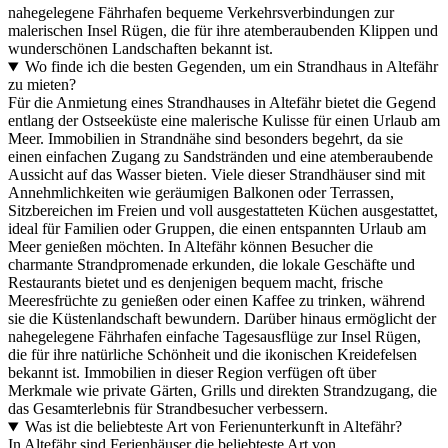
nahegelegene Fährhafen bequeme Verkehrsverbindungen zur
malerischen Insel Rügen, die für ihre atemberaubenden Klippen und
wunderschönen Landschaften bekannt ist.
Wo finde ich die besten Gegenden, um ein Strandhaus in Altefähr
zu mieten?
Für die Anmietung eines Strandhauses in Altefähr bietet die Gegend
entlang der Ostseeküste eine malerische Kulisse für einen Urlaub am
Meer. Immobilien in Strandnähe sind besonders begehrt, da sie
einen einfachen Zugang zu Sandstränden und eine atemberaubende
Aussicht auf das Wasser bieten. Viele dieser Strandhäuser sind mit
Annehmlichkeiten wie geräumigen Balkonen oder Terrassen,
Sitzbereichen im Freien und voll ausgestatteten Küchen ausgestattet,
ideal für Familien oder Gruppen, die einen entspannten Urlaub am
Meer genießen möchten. In Altefähr können Besucher die
charmante Strandpromenade erkunden, die lokale Geschäfte und
Restaurants bietet und es denjenigen bequem macht, frische
Meeresfrüchte zu genießen oder einen Kaffee zu trinken, während
sie die Küstenlandschaft bewundern. Darüber hinaus ermöglicht der
nahegelegene Fährhafen einfache Tagesausflüge zur Insel Rügen,
die für ihre natürliche Schönheit und die ikonischen Kreidefelsen
bekannt ist. Immobilien in dieser Region verfügen oft über
Merkmale wie private Gärten, Grills und direkten Strandzugang, die
das Gesamterlebnis für Strandbesucher verbessern.
Was ist die beliebteste Art von Ferienunterkunft in Altefähr?
In Altefähr sind Ferienhäuser die beliebteste Art von