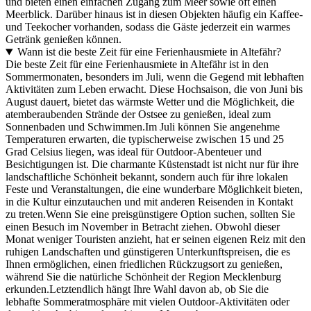
und bieten einen einfachen Zugang zum Meer sowie oft einen
Meerblick. Darüber hinaus ist in diesen Objekten häufig ein Kaffee-
und Teekocher vorhanden, sodass die Gäste jederzeit ein warmes
Getränk genießen können.
Wann ist die beste Zeit für eine Ferienhausmiete in Altefähr?
Die beste Zeit für eine Ferienhausmiete in Altefähr ist in den
Sommermonaten, besonders im Juli, wenn die Gegend mit lebhaften
Aktivitäten zum Leben erwacht. Diese Hochsaison, die von Juni bis
August dauert, bietet das wärmste Wetter und die Möglichkeit, die
atemberaubenden Strände der Ostsee zu genießen, ideal zum
Sonnenbaden und Schwimmen.Im Juli können Sie angenehme
Temperaturen erwarten, die typischerweise zwischen 15 und 25
Grad Celsius liegen, was ideal für Outdoor-Abenteuer und
Besichtigungen ist. Die charmante Küstenstadt ist nicht nur für ihre
landschaftliche Schönheit bekannt, sondern auch für ihre lokalen
Feste und Veranstaltungen, die eine wunderbare Möglichkeit bieten,
in die Kultur einzutauchen und mit anderen Reisenden in Kontakt
zu treten.Wenn Sie eine preisgünstigere Option suchen, sollten Sie
einen Besuch im November in Betracht ziehen. Obwohl dieser
Monat weniger Touristen anzieht, hat er seinen eigenen Reiz mit den
ruhigen Landschaften und günstigeren Unterkunftspreisen, die es
Ihnen ermöglichen, einen friedlichen Rückzugsort zu genießen,
während Sie die natürliche Schönheit der Region Mecklenburg
erkunden.Letztendlich hängt Ihre Wahl davon ab, ob Sie die
lebhafte Sommeratmosphäre mit vielen Outdoor-Aktivitäten oder