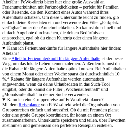
Altefähr : FeWo-direkt bietet hier eine große Auswahl an
Ferienunterkünften mit Parkmöglichkeiten – perfekt für Familien
oder Reisende, die den Komfort eines Autos während ihres
Aufenthalts schätzen. Um diese Unterkünfte leicht zu finden, gib
einfach deine Reisedaten ein und verwende den Filter „Parkplatz
verfügbar" unter den Annehmlichkeiten. So kannst du schnell und
einfach Angebote durchsuchen, die deinen Bedürfnissen
entsprechen, egal ob du einen Kurztrip oder einen längeren
Aufenthalt planst.
Kann ich Ferienunterkünfte für längere Aufenthalte hier finden:
Altefähr?
Eine
Altefähr-Ferienunterkunft für längere Aufenthalte
ist der beste
Weg, um das lokale Leben kennenzulernen. Außerdem kannst du
die Rabatte für längere Aufenthalte optimal nutzen. Bei Aufenthalten
von einem Monat oder einer Woche sparst du durchschnittlich 10
%.* Rabatte für längere Aufenthalte werden automatisch
angewendet, wenn du deine Urlaubsdaten in das Such-Tool
eingibst, oder du kannst die Filter „Wochenaufenthalt" und
„Monatsaufenthalt" in deiner Suche verwenden.
Kann ich eine Gruppenreise auf FeWo-direkt planen?
Mit dem
Reiseplaner
von FeWo-direkt wird die Organisation von
Gruppenreisen einfach und stressfrei. Ob du mit Freunden planst
oder eine große Gruppe koordinierst, ihr könnt an einem Ort
zusammenarbeiten, Unterkünfte speichern und teilen, über Favoriten
abstimmen und gemeinsam den perfekten Reiseplan erstellen.