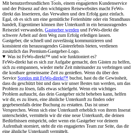
Mit benutzerfreundlichen Tools, einem engagierten Kundenservice
und der Präsenz auf den wichtigsten Reisewebsites macht FeWo-
direkt das Inserieren, das Verwalten und den Erfolg ganz einfach.
Egal, ob es sich um eine gemütliche Ferienhütte oder ein Strandhaus
handelt, Eigentümer können ihre Unterkunft in ein herausragendes
Reiseziel verwandeln,
Gastgeber werden
und FeWo-direkt die
schwere Arbeit auf dem Weg zum Erfolg erledigen lassen.
Gastgeber, die schnell und zuverlässig kommunizieren und
konsistent ein herausragendes Gästeerlebnis bieten, verdienen
zusätzlich das Premium-Gastgeber-Logo.
Was ist FeWo-direkt™ und wie funktioniert es?
FeWo-direkt hat es sich zur Aufgabe gemacht, den Gästen zu helfen,
sich zu entspannen, wieder mehr Zeit miteinander zu verbringen und
die kostbare gemeinsame Zeit zu genießen. Wenn du über den
Service
Sorglos mit FeWo-direkt™
buchst, hast du die Gewissheit,
dass du geschützt bist und dass wir unser Bestes tun werden, um das
Problem zu lösen, falls etwas schiefgeht. Wenn ein wichtiges
Problem auftaucht, das dein Gastgeber nicht beheben kann, helfen
wir dir, es zu lösen, eine ähnliche Unterkunft zu finden oder
gegebenenfalls deine Buchung zu erstatten. Das ist unser
Versprechen. Wenn sich eine Unterkunft erheblich von ihrem Inserat
unterscheidet, vermitteln wir dir eine neue Unterkunft, die deinen
Bedürfnissen entspricht, oder wenn ein Gastgeber vor deinem
Aufenthalt storniert, steht dir ein engagiertes Team zur Seite, das dir
eine ähnliche Unterkunft vermittelt.