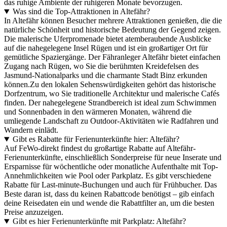
das ruhige Ambiente der ruhigeren Monate bevorzugen.
Was sind die Top-Attraktionen in Altefähr?
In Altefähr können Besucher mehrere Attraktionen genießen, die die
natürliche Schönheit und historische Bedeutung der Gegend zeigen.
Die malerische Uferpromenade bietet atemberaubende Ausblicke
auf die nahegelegene Insel Rügen und ist ein großartiger Ort für
gemütliche Spaziergänge. Der Fähranleger Altefähr bietet einfachen
Zugang nach Rügen, wo Sie die berühmten Kreidefelsen des
Jasmund-Nationalparks und die charmante Stadt Binz erkunden
können.Zu den lokalen Sehenswürdigkeiten gehört das historische
Dorfzentrum, wo Sie traditionelle Architektur und malerische Cafés
finden. Der nahegelegene Strandbereich ist ideal zum Schwimmen
und Sonnenbaden in den wärmeren Monaten, während die
umliegende Landschaft zu Outdoor-Aktivitäten wie Radfahren und
Wandern einlädt.
Gibt es Rabatte für Ferienunterkünfte hier: Altefähr?
Auf FeWo-direkt findest du großartige Rabatte auf Altefähr-
Ferienunterkünfte, einschließlich Sonderpreise für neue Inserate und
Ersparnisse für wöchentliche oder monatliche Aufenthalte mit Top-
Annehmlichkeiten wie Pool oder Parkplatz. Es gibt verschiedene
Rabatte für Last-minute-Buchungen und auch für Frühbucher. Das
Beste daran ist, dass du keinen Rabattcode benötigst – gib einfach
deine Reisedaten ein und wende die Rabattfilter an, um die besten
Preise anzuzeigen.
Gibt es hier Ferienunterkünfte mit Parkplatz: Altefähr?