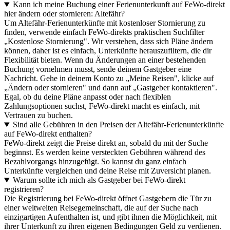
Kann ich meine Buchung einer Ferienunterkunft auf FeWo-direkt
hier ändern oder stornieren: Altefähr?
Um Altefähr-Ferienunterkünfte mit kostenloser Stornierung zu
finden, verwende einfach FeWo-direkts praktischen Suchfilter
„Kostenlose Stornierung". Wir verstehen, dass sich Pläne ändern
können, daher ist es einfach, Unterkünfte herauszufiltern, die dir
Flexibilität bieten. Wenn du Änderungen an einer bestehenden
Buchung vornehmen musst, sende deinem Gastgeber eine
Nachricht. Gehe in deinem Konto zu „Meine Reisen", klicke auf
„Ändern oder stornieren" und dann auf „Gastgeber kontaktieren".
Egal, ob du deine Pläne anpasst oder nach flexiblen
Zahlungsoptionen suchst, FeWo-direkt macht es einfach, mit
Vertrauen zu buchen.
Sind alle Gebühren in den Preisen der Altefähr-Ferienunterkünfte
auf FeWo-direkt enthalten?
FeWo-direkt zeigt die Preise direkt an, sobald du mit der Suche
beginnst. Es werden keine versteckten Gebühren während des
Bezahlvorgangs hinzugefügt. So kannst du ganz einfach
Unterkünfte vergleichen und deine Reise mit Zuversicht planen.
Warum sollte ich mich als Gastgeber bei FeWo-direkt
registrieren?
Die Registrierung bei FeWo-direkt öffnet Gastgebern die Tür zu
einer weltweiten Reisegemeinschaft, die auf der Suche nach
einzigartigen Aufenthalten ist, und gibt ihnen die Möglichkeit, mit
ihrer Unterkunft zu ihren eigenen Bedingungen Geld zu verdienen.